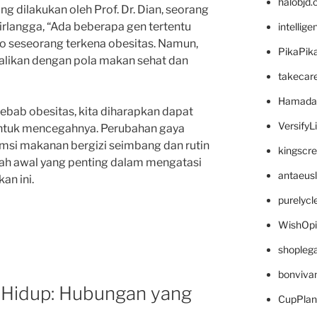
halobjd
ng dilakukan oleh Prof. Dr. Dian, seorang
Airlangga, “Ada beberapa gen tertentu
intellig
o seseorang terkena obesitas. Namun,
PikaPik
dalikan dengan pola makan sehat dan
takecar
Hamada
bab obesitas, kita diharapkan dapat
VersifyL
untuk mencegahnya. Perubahan gaya
msi makanan bergizi seimbang dan rutin
kingscr
ah awal yang penting dalam mengatasi
antaeus
an ini.
purelyc
WishOp
shopleg
bonviva
 Hidup: Hubungan yang
CupPlan