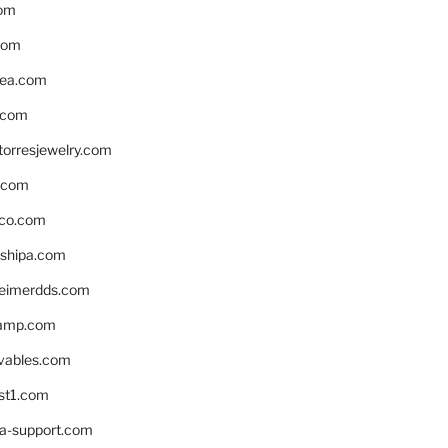
om
com
ea.com
.com
torresjewelry.com
s.com
ico.com
shipa.com
eimerdds.com
camp.com
ivables.com
st1.com
la-support.com