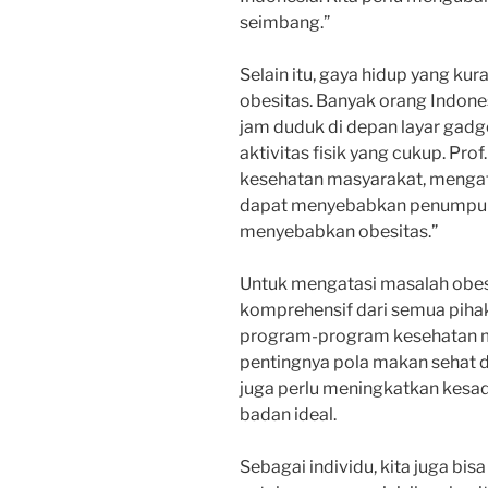
seimbang.”
Selain itu, gaya hidup yang ku
obesitas. Banyak orang Indon
jam duduk di depan layar gadge
aktivitas fisik yang cukup. Pro
kesehatan masyarakat, mengata
dapat menyebabkan penumpuka
menyebabkan obesitas.”
Untuk mengatasi masalah obesi
komprehensif dari semua piha
program-program kesehatan m
pentingnya pola makan sehat dan
juga perlu meningkatkan kesa
badan ideal.
Sebagai individu, kita juga b