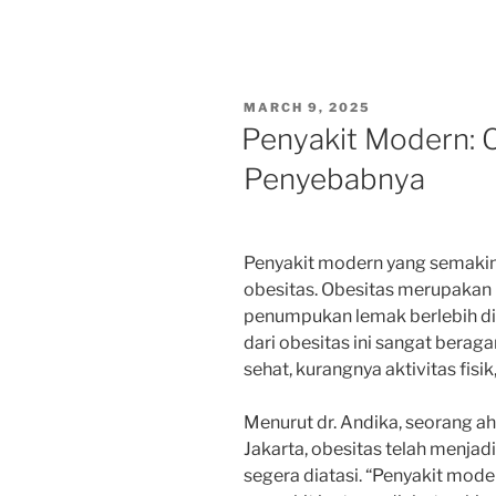
POSTED
MARCH 9, 2025
ON
Penyakit Modern: O
Penyebabnya
Penyakit modern yang semakin
obesitas. Obesitas merupakan 
penumpukan lemak berlebih di
dari obesitas ini sangat berag
sehat, kurangnya aktivitas fisik
Menurut dr. Andika, seorang a
Jakarta, obesitas telah menjad
segera diatasi. “Penyakit mode