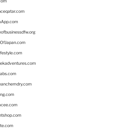
.com
enceqatar.com
aApp.com
eofbusinessdfw.org
OfJapan.com
ifestyle.com
eekadventures.com
labs.com
leanchemdry.com
ing.com
acee.com
ntshop.com
te.com