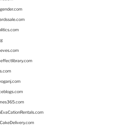
gender.com
ardssale.com
litics.com
rg
neves.com
ffectlibrary.com
ns.com
yoganj.com
rceblogs.com
ames365.com
EvaCationRentals.com
rCakeDelivery.com