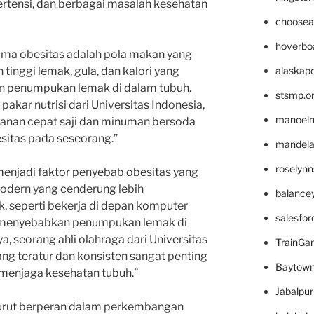
pertensi, dan berbagai masalah kesehatan
choosea
hoverbo
ama obesitas adalah pola makan yang
alaskapo
tinggi lemak, gula, dan kalori yang
n penumpukan lemak di dalam tubuh.
stsmp.o
pakar nutrisi dari Universitas Indonesia,
manoel
nan cepat saji dan minuman bersoda
sitas pada seseorang.”
mandelae
roselyn
 menjadi faktor penyebab obesitas yang
modern yang cenderung lebih
balance
, seperti bekerja di depan komputer
salesfo
t menyebabkan penumpukan lemak di
a, seorang ahli olahraga dari Universitas
TrainG
yang teratur dan konsisten sangat penting
Baytown
menjaga kesehatan tubuh.”
Jabalpu
a turut berperan dalam perkembangan