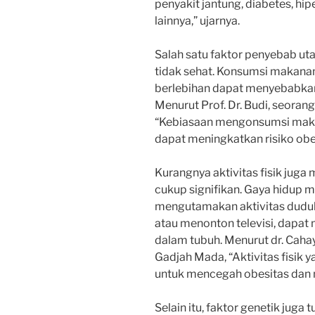
penyakit jantung, diabetes, hi
lainnya,” ujarnya.
Salah satu faktor penyebab ut
tidak sehat. Konsumsi makanan 
berlebihan dapat menyebabka
Menurut Prof. Dr. Budi, seorang 
“Kebiasaan mengonsumsi maka
dapat meningkatkan risiko obe
Kurangnya aktivitas fisik juga
cukup signifikan. Gaya hidup 
mengutamakan aktivitas duduk
atau menonton televisi, dapa
dalam tubuh. Menurut dr. Cahay
Gadjah Mada, “Aktivitas fisik 
untuk mencegah obesitas dan 
Selain itu, faktor genetik jug