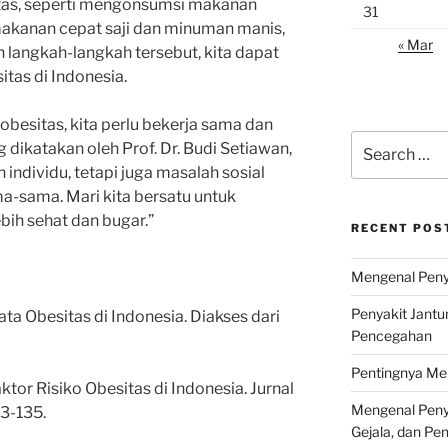
itas, seperti mengonsumsi makanan
31
akanan cepat saji dan minuman manis,
« Mar
n langkah-langkah tersebut, kita dapat
tas di Indonesia.
esitas, kita perlu bekerja sama dan
Search
 dikatakan oleh Prof. Dr. Budi Setiawan,
for:
individu, tetapi juga masalah sosial
ma-sama. Mari kita bersatu untuk
bih sehat dan bugar.”
RECENT POS
Mengenal Penya
Penyakit Jantu
ata Obesitas di Indonesia. Diakses dari
Pencegahan
Pentingnya Men
Faktor Risiko Obesitas di Indonesia. Jurnal
Mengenal Penya
23-135.
Gejala, dan P