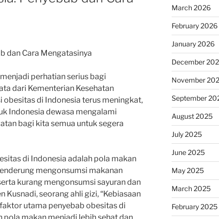
March 2026
February 2026
January 2026
ab dan Cara Mengatasinya
December 20
menjadi perhatian serius bagi
November 20
ata dari Kementerian Kesehatan
September 20
obesitas di Indonesia terus meningkat,
duk Indonesia dewasa mengalami
August 2025
ngatan bagi kita semua untuk segera
July 2025
June 2025
sitas di Indonesia adalah pola makan
t cenderung mengonsumsi makanan
May 2025
, serta kurang mengonsumsi sayuran dan
March 2025
 Kusnadi, seorang ahli gizi, “Kebiasaan
aktor utama penyebab obesitas di
February 2025
h pola makan menjadi lebih sehat dan