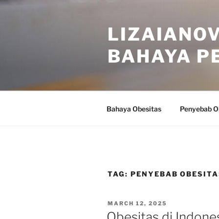
Skip
to
LIZAIANOV
content
BAHAYA P
Bahaya Obesitas
Penyebab O
TAG:
PENYEBAB OBESITA
POSTED
MARCH 12, 2025
ON
Obesitas di Indone