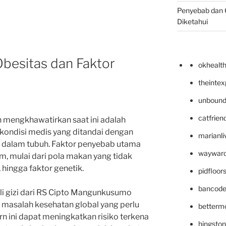
Penyebab dan G
Diketahui
besitas dan Faktor
okhealt
theinte
unbound
catfrien
 mengkhawatirkan saat ini adalah
kondisi medis yang ditandai dengan
marianli
 dalam tubuh. Faktor penyebab utama
wayward
am, mulai dari pola makan yang tidak
, hingga faktor genetik.
pidfloo
bancode
hli gizi dari RS Cipto Mangunkusumo
i masalah kesehatan global yang perlu
betterm
rn ini dapat meningkatkan risiko terkena
hingsto