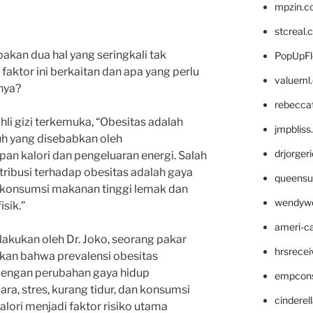
mpzin.c
stcreal.
akan dua hal yang seringkali tak
PopUpFl
aktor ini berkaitan dan apa yang perlu
valueml
nya?
rebecca
hli gizi terkemuka, “Obesitas adalah
jmpblis
uh yang disebabkan oleh
drjorger
an kalori dan pengeluaran energi. Salah
tribusi terhadap obesitas adalah gaya
queensu
ti konsumsi makanan tinggi lemak dan
wendyw
isik.”
ameri-
lakukan oleh Dr. Joko, seorang pakar
hrsrece
kan bahwa prevalensi obesitas
dengan perubahan gaya hidup
empcon
ra, stres, kurang tidur, dan konsumsi
cinderel
alori menjadi faktor risiko utama