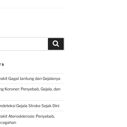
Search
TS
kit Gagal Jantung dan Gejalanya
ng Koroner: Penyebab, Gejala, dan
deteksi Gejala Stroke Sejak Dini
kit Aterosklerosis: Penyebab,
encegahan