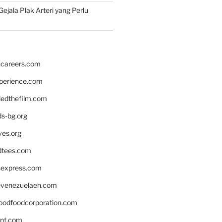
ejala Plak Arteri yang Perlu
hcareers.com
xperience.com
edthefilm.com
ds-bg.org
ves.org
tees.com
rsexpress.com
venezuelaen.com
oodfoodcorporation.com
nnt.com