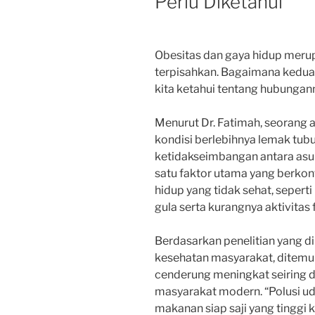
Perlu Diketahui
Obesitas dan gaya hidup merup
terpisahkan. Bagaimana kedua f
kita ketahui tentang hubungan
Menurut Dr. Fatimah, seorang a
kondisi berlebihnya lemak tub
ketidakseimbangan antara asup
satu faktor utama yang berkon
hidup yang tidak sehat, seper
gula serta kurangnya aktivitas f
Berdasarkan penelitian yang di
kesehatan masyarakat, ditemu
cenderung meningkat seiring 
masyarakat modern. “Polusi uda
makanan siap saji yang tinggi k