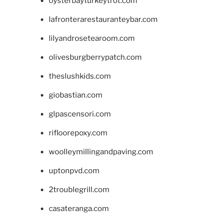
oysterbayturkeytrot.com
lafronterarestauranteybar.com
lilyandrosetearoom.com
olivesburgberrypatch.com
theslushkids.com
giobastian.com
glpascensori.com
rifloorepoxy.com
woolleymillingandpaving.com
uptonpvd.com
2troublegrill.com
casateranga.com