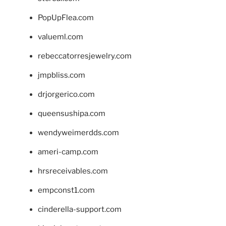
PopUpFlea.com
valueml.com
rebeccatorresjewelry.com
jmpbliss.com
drjorgerico.com
queensushipa.com
wendyweimerdds.com
ameri-camp.com
hrsreceivables.com
empconst1.com
cinderella-support.com