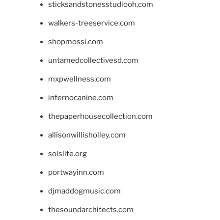
sticksandstonesstudiooh.com
walkers-treeservice.com
shopmossi.com
untamedcollectivesd.com
mxpwellness.com
infernocanine.com
thepaperhousecollection.com
allisonwillisholley.com
solslite.org
portwayinn.com
djmaddogmusic.com
thesoundarchitects.com