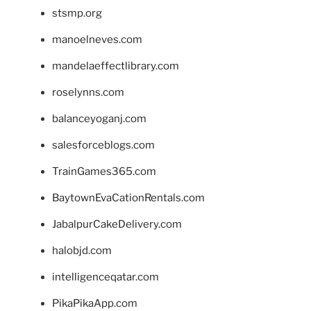
stsmp.org
manoelneves.com
mandelaeffectlibrary.com
roselynns.com
balanceyoganj.com
salesforceblogs.com
TrainGames365.com
BaytownEvaCationRentals.com
JabalpurCakeDelivery.com
halobjd.com
intelligenceqatar.com
PikaPikaApp.com