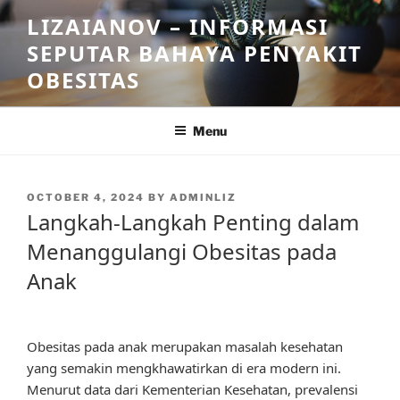
Skip
LIZAIANOV – INFORMASI
to
SEPUTAR BAHAYA PENYAKIT
content
OBESITAS
Menu
POSTED
OCTOBER 4, 2024
BY
ADMINLIZ
ON
Langkah-Langkah Penting dalam
Menanggulangi Obesitas pada
Anak
Obesitas pada anak merupakan masalah kesehatan
yang semakin mengkhawatirkan di era modern ini.
Menurut data dari Kementerian Kesehatan, prevalensi