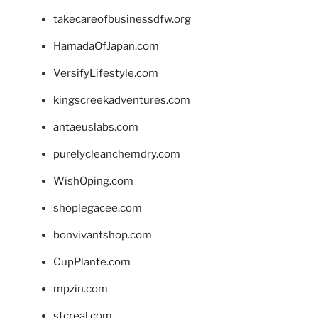
takecareofbusinessdfw.org
HamadaOfJapan.com
VersifyLifestyle.com
kingscreekadventures.com
antaeuslabs.com
purelycleanchemdry.com
WishOping.com
shoplegacee.com
bonvivantshop.com
CupPlante.com
mpzin.com
stcreal.com