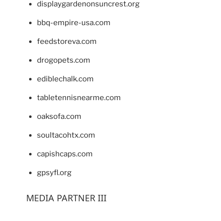
displaygardenonsuncrest.org
bbq-empire-usa.com
feedstoreva.com
drogopets.com
ediblechalk.com
tabletennisnearme.com
oaksofa.com
soultacohtx.com
capishcaps.com
gpsyfl.org
MEDIA PARTNER III