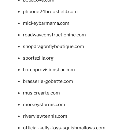
bobacove.com
phoone24brookfield.com
mickeybarmama.com
roadwayconstructioninc.com
shopdragonflyboutique.com
sportszilla.org
batchprovisionsbar.com
brasserie-gobette.com
musicrearte.com
morseysfarms.com
riverviewtennis.com
official-kelly-toys-squishmallows.com