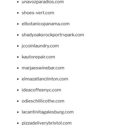
unavozparadios.com
shoes-vert.com
elbotanicopanama.com
shadyoaksrockportrvpark.com
jccoinlaundry.com
kautorepair.com
marjaeswinebar.com
elmazatlanclinton.com
ideacoffeenyc.com
odieschillicothe.com
lacantinitagalesburg.com
pizzadeliverybristol.com