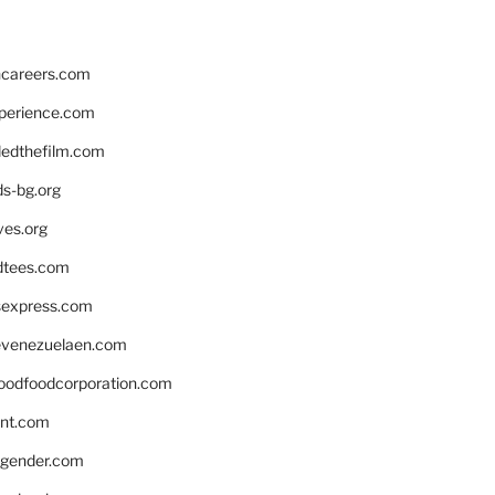
hcareers.com
xperience.com
edthefilm.com
ds-bg.org
ves.org
tees.com
rsexpress.com
venezuelaen.com
oodfoodcorporation.com
nnt.com
gender.com