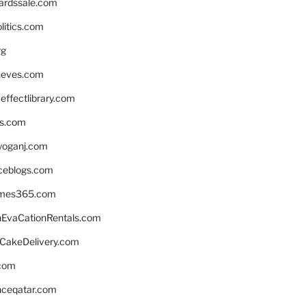
ardssale.com
litics.com
rg
neves.com
ffectlibrary.com
ns.com
yoganj.com
rceblogs.com
ames365.com
EvaCationRentals.com
rCakeDelivery.com
.com
enceqatar.com