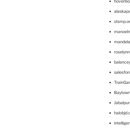
hoverbo
alaskapo
stsmp.o
manoel
mandelae
roselyn
balance
salesfo
TrainG
Baytown
Jabalpu
halobjd
intellig