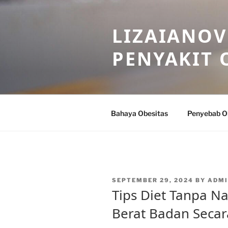
Skip
to
LIZAIANOV
content
PENYAKIT 
Bahaya Obesitas
Penyebab O
POSTED
SEPTEMBER 29, 2024
BY
ADMI
ON
Tips Diet Tanpa N
Berat Badan Secar