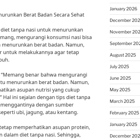
January 2026
enurunkan Berat Badan Secara Sehat
December 20
diet tanpa nasi untuk menurunkan
November 20
emang, mengurangi konsumsi nasi bisa
September 20
am menurunkan berat badan. Namun,
ar untuk melakukannya agar tetap
August 2025
buh.
July 2025
Lim, “Memang benar bahwa mengurangi
June 2025
tu menurunkan berat badan. Namun,
atikan asupan nutrisi yang cukup
May 2025
 Hal ini sejalan dengan tips diet tanpa
March 2025
an menggantinya dengan sumber
eperti ubi, jagung, atau kentang.
February 2025
January 2025
k tetap memperhatikan asupan protein,
n dalam diet tanpa nasi. Sehingga,
December 20