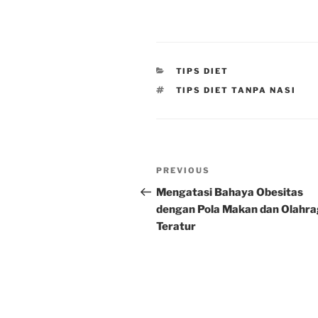
CATEGORIES
TIPS DIET
TAGS
TIPS DIET TANPA NASI
Post
Previous
PREVIOUS
navigation
Post
Mengatasi Bahaya Obesitas
dengan Pola Makan dan Olahr
Teratur