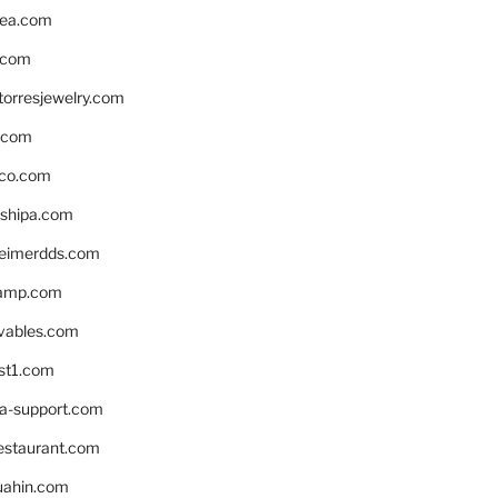
ea.com
.com
torresjewelry.com
s.com
ico.com
shipa.com
eimerdds.com
camp.com
ivables.com
st1.com
la-support.com
estaurant.com
uahin.com