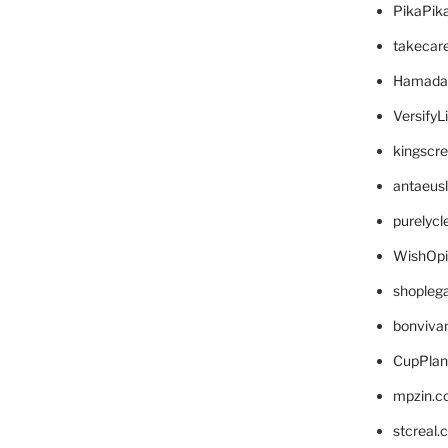
PikaPik
takecar
Hamada
VersifyL
kingscr
antaeus
purelyc
WishOp
shopleg
bonviva
CupPlan
mpzin.c
stcreal.