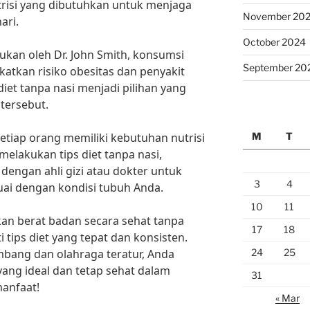
risi yang dibutuhkan untuk menjaga
November 20
ari.
October 2024
ukan oleh Dr. John Smith, konsumsi
September 20
atkan risiko obesitas dan penyakit
 diet tanpa nasi menjadi pilihan yang
tersebut.
M
T
etiap orang memiliki kebutuhan nutrisi
elakukan tips diet tanpa nasi,
 dengan ahli gizi atau dokter untuk
3
4
ai dengan kondisi tubuh Anda.
10
11
kan berat badan secara sehat tanpa
17
18
 tips diet yang tepat dan konsisten.
24
25
bang dan olahraga teratur, Anda
ang ideal dan tetap sehat dalam
31
anfaat!
« Mar