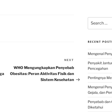
Search
for:
RECENT POST
Mengenal Penya
NEXT
Next
Penyakit Jantu
Post
WHO Mengungkapkan Penyebab
Pencegahan
aga
Obesitas: Peran Aktivitas Fisik dan
Pentingnya Men
Sistem Kesehatan
Mengenal Penya
Gejala, dan P
Penyebab dan G
Diketahui