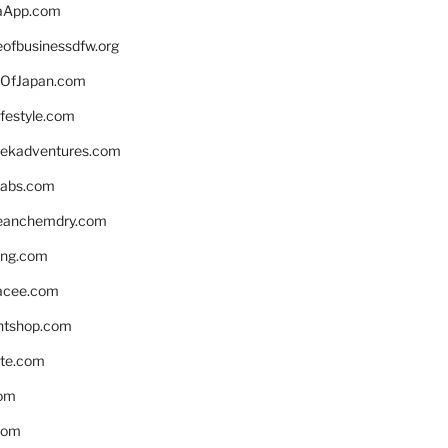
aApp.com
eofbusinessdfw.org
OfJapan.com
ifestyle.com
eekadventures.com
labs.com
leanchemdry.com
ing.com
acee.com
ntshop.com
te.com
om
com