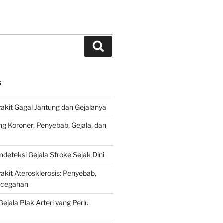
Search
S
kit Gagal Jantung dan Gejalanya
ng Koroner: Penyebab, Gejala, dan
deteksi Gejala Stroke Sejak Dini
kit Aterosklerosis: Penyebab,
encegahan
ejala Plak Arteri yang Perlu