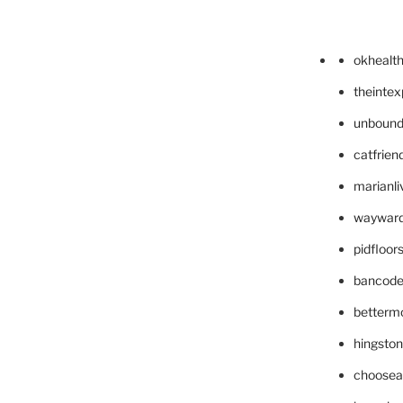
okhealt
theinte
unbound
catfrien
marianli
wayward
pidfloo
bancode
betterm
hingsto
choosea