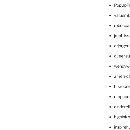
PopUpFl
valueml
rebecca
jmpblis
drjorger
queensu
wendyw
ameri-
hrsrece
empcon
cinderel
bigpinkr
inspireh