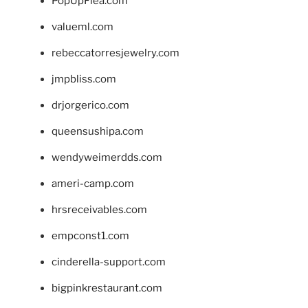
PopUpFlea.com
valueml.com
rebeccatorresjewelry.com
jmpbliss.com
drjorgerico.com
queensushipa.com
wendyweimerdds.com
ameri-camp.com
hrsreceivables.com
empconst1.com
cinderella-support.com
bigpinkrestaurant.com