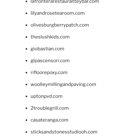
lafronterarestauranteybar.com
lilyandrosetearoom.com
olivesburgberrypatch.com
theslushkids.com
giobastian.com
glpascensori.com
rifloorepoxy.com
woolleymillingandpaving.com
uptonpvd.com
2troublegrill.com
casateranga.com
sticksandstonesstudiooh.com