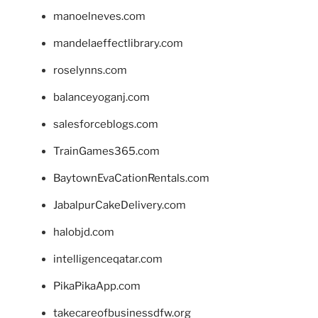
manoelneves.com
mandelaeffectlibrary.com
roselynns.com
balanceyoganj.com
salesforceblogs.com
TrainGames365.com
BaytownEvaCationRentals.com
JabalpurCakeDelivery.com
halobjd.com
intelligenceqatar.com
PikaPikaApp.com
takecareofbusinessdfw.org