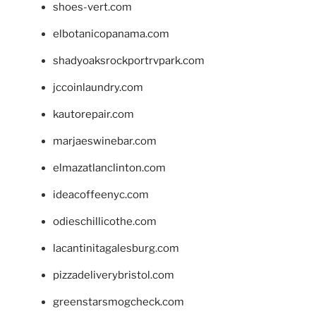
shoes-vert.com
elbotanicopanama.com
shadyoaksrockportrvpark.com
jccoinlaundry.com
kautorepair.com
marjaeswinebar.com
elmazatlanclinton.com
ideacoffeenyc.com
odieschillicothe.com
lacantinitagalesburg.com
pizzadeliverybristol.com
greenstarsmogcheck.com