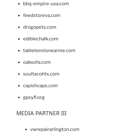
bbq-empire-usa.com
feedstoreva.com
drogopets.com
ediblechalk.com
tabletennisnearme.com
oaksofa.com
soultacohtx.com
capishcaps.com
gpsyfl.org
MEDIA PARTNER III
vwrepairarlington.com