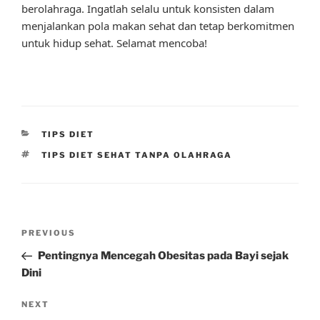
berolahraga. Ingatlah selalu untuk konsisten dalam
menjalankan pola makan sehat dan tetap berkomitmen
untuk hidup sehat. Selamat mencoba!
CATEGORIES
TIPS DIET
TAGS
TIPS DIET SEHAT TANPA OLAHRAGA
Post
Previous
PREVIOUS
navigation
Post
Pentingnya Mencegah Obesitas pada Bayi sejak
Dini
Next
NEXT