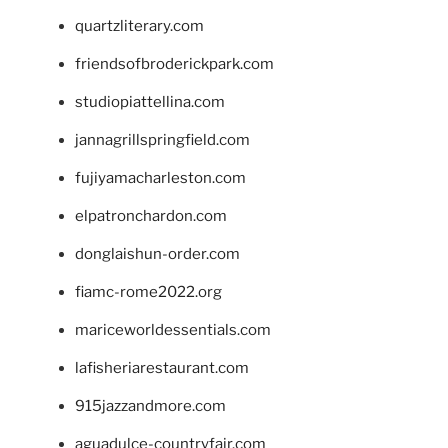
quartzliterary.com
friendsofbroderickpark.com
studiopiattellina.com
jannagrillspringfield.com
fujiyamacharleston.com
elpatronchardon.com
donglaishun-order.com
fiamc-rome2022.org
mariceworldessentials.com
lafisheriarestaurant.com
915jazzandmore.com
aguadulce-countryfair.com