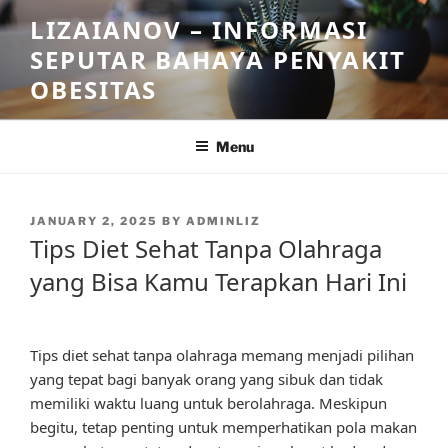
Skip
LIZAIANOV – INFORMASI
to
SEPUTAR BAHAYA PENYAKIT
content
OBESITAS
Menu
POSTED
JANUARY 2, 2025
BY
ADMINLIZ
ON
Tips Diet Sehat Tanpa Olahraga
yang Bisa Kamu Terapkan Hari Ini
Tips diet sehat tanpa olahraga memang menjadi pilihan
yang tepat bagi banyak orang yang sibuk dan tidak
memiliki waktu luang untuk berolahraga. Meskipun
begitu, tetap penting untuk memperhatikan pola makan