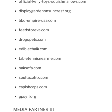
official-kelly-toys-squishmallows.com
displaygardenonsuncrest.org
bbq-empire-usa.com
feedstoreva.com
drogopets.com
ediblechalk.com
tabletennisnearme.com
oaksofa.com
soultacohtx.com
capishcaps.com
gpsyfl.org
MEDIA PARTNER III