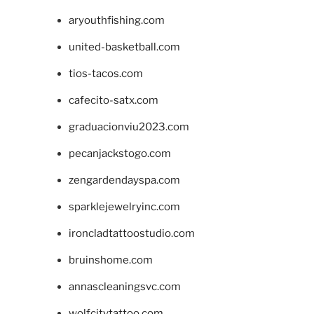
aryouthfishing.com
united-basketball.com
tios-tacos.com
cafecito-satx.com
graduacionviu2023.com
pecanjackstogo.com
zengardendayspa.com
sparklejewelryinc.com
ironcladtattoostudio.com
bruinshome.com
annascleaningsvc.com
wolfcitytattoo.com