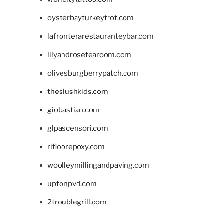
oysterbayturkeytrot.com
lafronterarestauranteybar.com
lilyandrosetearoom.com
olivesburgberrypatch.com
theslushkids.com
giobastian.com
glpascensori.com
rifloorepoxy.com
woolleymillingandpaving.com
uptonpvd.com
2troublegrill.com