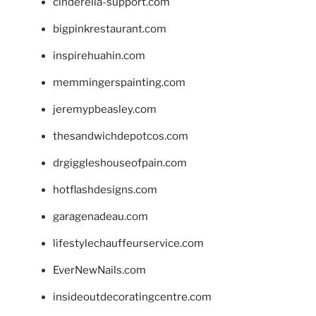
cinderella-support.com
bigpinkrestaurant.com
inspirehuahin.com
memmingerspainting.com
jeremypbeasley.com
thesandwichdepotcos.com
drgiggleshouseofpain.com
hotflashdesigns.com
garagenadeau.com
lifestylechauffeurservice.com
EverNewNails.com
insideoutdecoratingcentre.com