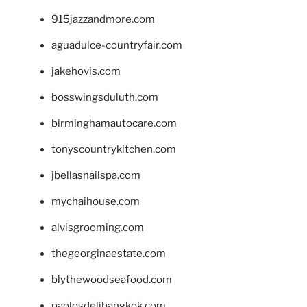
915jazzandmore.com
aguadulce-countryfair.com
jakehovis.com
bosswingsduluth.com
birminghamautocare.com
tonyscountrykitchen.com
jbellasnailspa.com
mychaihouse.com
alvisgrooming.com
thegeorginaestate.com
blythewoodseafood.com
paolosdelibangkok.com