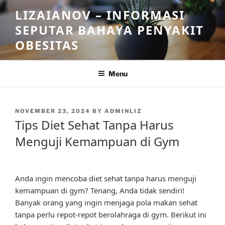
Skip
LIZAIANOV – INFORMASI
to
SEPUTAR BAHAYA PENYAKIT
content
OBESITAS
Menu
POSTED
NOVEMBER 23, 2024
BY
ADMINLIZ
ON
Tips Diet Sehat Tanpa Harus
Menguji Kemampuan di Gym
Anda ingin mencoba diet sehat tanpa harus menguji
kemampuan di gym? Tenang, Anda tidak sendiri!
Banyak orang yang ingin menjaga pola makan sehat
tanpa perlu repot-repot berolahraga di gym. Berikut ini