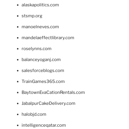
alaskapolitics.com
stsmp.org
manoelneves.com
mandelaeffectlibrary.com
roselynns.com
balanceyoganj.com
salesforceblogs.com
TrainGames365.com
BaytownEvaCationRentals.com
JabalpurCakeDelivery.com
halobjd.com
intelligenceqatar.com