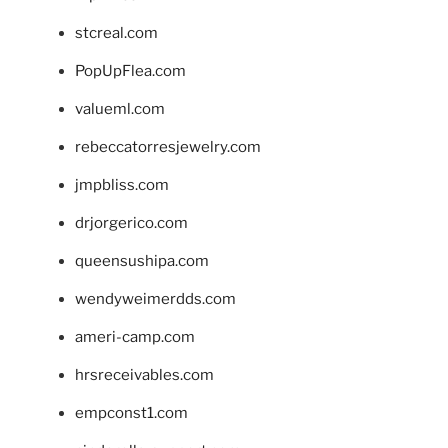
stcreal.com
PopUpFlea.com
valueml.com
rebeccatorresjewelry.com
jmpbliss.com
drjorgerico.com
queensushipa.com
wendyweimerdds.com
ameri-camp.com
hrsreceivables.com
empconst1.com