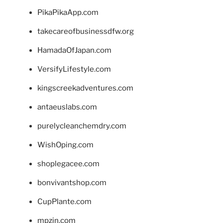
PikaPikaApp.com
takecareofbusinessdfw.org
HamadaOfJapan.com
VersifyLifestyle.com
kingscreekadventures.com
antaeuslabs.com
purelycleanchemdry.com
WishOping.com
shoplegacee.com
bonvivantshop.com
CupPlante.com
mpzin.com