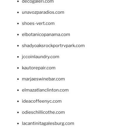
decogaleri.com
unavozparadios.com
shoes-vert.com
elbotanicopanama.com
shadyoaksrockportrvpark.com
jccoinlaundry.com
kautorepair.com
marjaeswinebar.com
elmazatlanclinton.com
ideacoffeenyc.com
odieschillicothe.com
lacantinitagalesburg.com