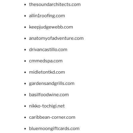
thesoundarchitects.com
allin1roofing.com
keepjudgewebb.com
anatomyofadventure.com
drivancastillo.com
cmmedspa.com
midletontkd.com
gardensandgrills.com
basilfoodwine.com
nikko-tochigi.net
caribbean-corner.com
bluemoongiftcards.com