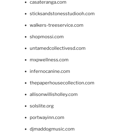
casateranga.com
sticksandstonesstudiooh.com
walkers-treeservice.com
shopmossi.com
untamedcollectivesd.com
mxpwellness.com
infernocanine.com
thepaperhousecollection.com
allisonwillisholley.com
solslite.org
portwayinn.com
djmaddogmusic.com