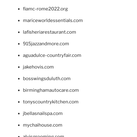
fiamc-rome2022.org
mariceworldessentials.com
lafisheriarestaurant.com
915jazzandmore.com
aguadulce-countryfair.com
jakehovis.com
bosswingsduluth.com
birminghamautocare.com
tonyscountrykitchen.com
jbellasnailspa.com
mychaihouse.com
alvisgrooming.com