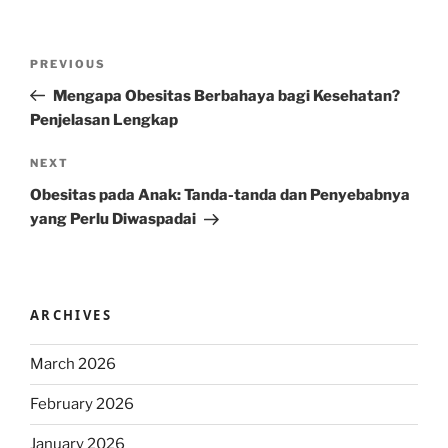
Post
Previous
PREVIOUS
navigation
Post
Mengapa Obesitas Berbahaya bagi Kesehatan?
Penjelasan Lengkap
Next
NEXT
Post
Obesitas pada Anak: Tanda-tanda dan Penyebabnya
yang Perlu Diwaspadai
ARCHIVES
March 2026
February 2026
January 2026