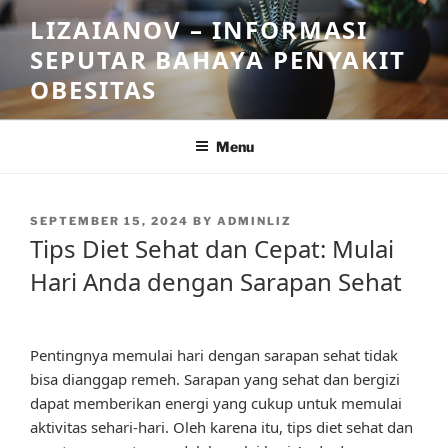
Skip
LIZAIANOV – INFORMASI
to
SEPUTAR BAHAYA PENYAKIT
content
OBESITAS
Menu
POSTED
SEPTEMBER 15, 2024
BY
ADMINLIZ
ON
Tips Diet Sehat dan Cepat: Mulai
Hari Anda dengan Sarapan Sehat
Pentingnya memulai hari dengan sarapan sehat tidak
bisa dianggap remeh. Sarapan yang sehat dan bergizi
dapat memberikan energi yang cukup untuk memulai
aktivitas sehari-hari. Oleh karena itu, tips diet sehat dan