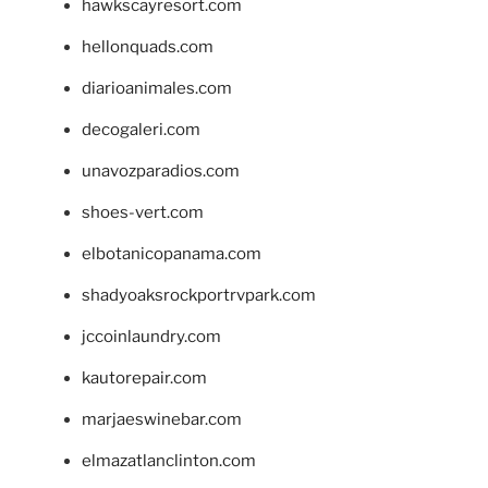
hawkscayresort.com
hellonquads.com
diarioanimales.com
decogaleri.com
unavozparadios.com
shoes-vert.com
elbotanicopanama.com
shadyoaksrockportrvpark.com
jccoinlaundry.com
kautorepair.com
marjaeswinebar.com
elmazatlanclinton.com