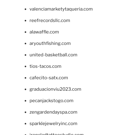
valenciamarketytaqueria.com
reefrecordsllc.com
alawaffle.com
aryouthfishing.com
united-basketball.com
tios-tacos.com
cafecito-satx.com
graduacionviu2023.com
pecanjackstogo.com
zengardendayspa.com
sparklejewelryinc.com
ironcladtattoostudio.com