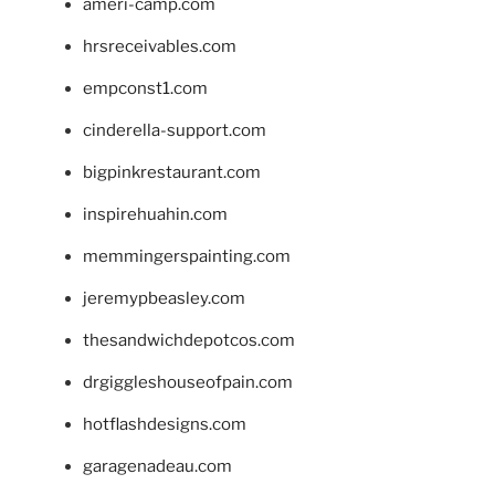
ameri-camp.com
hrsreceivables.com
empconst1.com
cinderella-support.com
bigpinkrestaurant.com
inspirehuahin.com
memmingerspainting.com
jeremypbeasley.com
thesandwichdepotcos.com
drgiggleshouseofpain.com
hotflashdesigns.com
garagenadeau.com