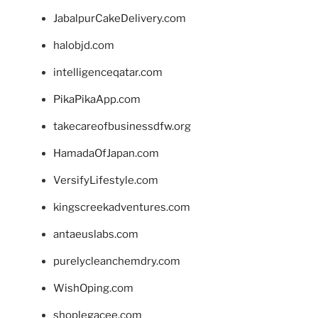
JabalpurCakeDelivery.com
halobjd.com
intelligenceqatar.com
PikaPikaApp.com
takecareofbusinessdfw.org
HamadaOfJapan.com
VersifyLifestyle.com
kingscreekadventures.com
antaeuslabs.com
purelycleanchemdry.com
WishOping.com
shoplegacee.com