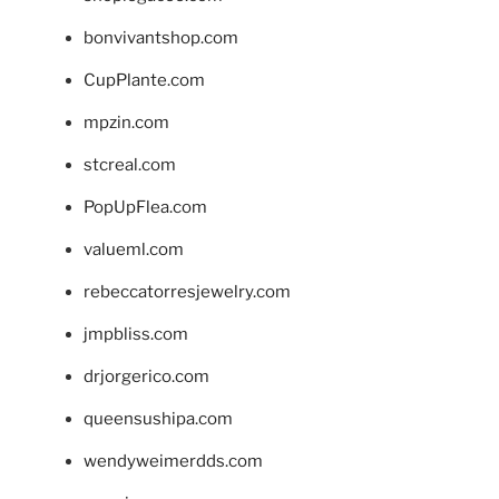
bonvivantshop.com
CupPlante.com
mpzin.com
stcreal.com
PopUpFlea.com
valueml.com
rebeccatorresjewelry.com
jmpbliss.com
drjorgerico.com
queensushipa.com
wendyweimerdds.com