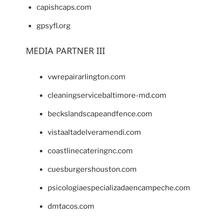
capishcaps.com
gpsyfl.org
MEDIA PARTNER III
vwrepairarlington.com
cleaningservicebaltimore-md.com
beckslandscapeandfence.com
vistaaltadelveramendi.com
coastlinecateringnc.com
cuesburgershouston.com
psicologiaespecializadaencampeche.com
dmtacos.com