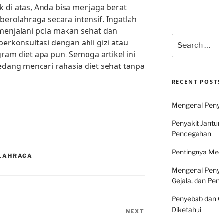
k di atas, Anda bisa menjaga berat
berolahraga secara intensif. Ingatlah
menjalani pola makan sehat dan
Search
erkonsultasi dengan ahli gizi atau
for:
am diet apa pun. Semoga artikel ini
dang mencari rahasia diet sehat tanpa
RECENT POST
Mengenal Penya
Penyakit Jantu
Pencegahan
Pentingnya Men
OLAHRAGA
Mengenal Penya
Gejala, dan P
Penyebab dan G
Diketahui
NEXT
Next