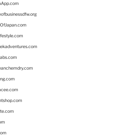
aApp.com
eofbusinessdfw.org
OfJapan.com
ifestyle.com
eekadventures.com
labs.com
leanchemdry.com
ing.com
acee.com
ntshop.com
te.com
om
com