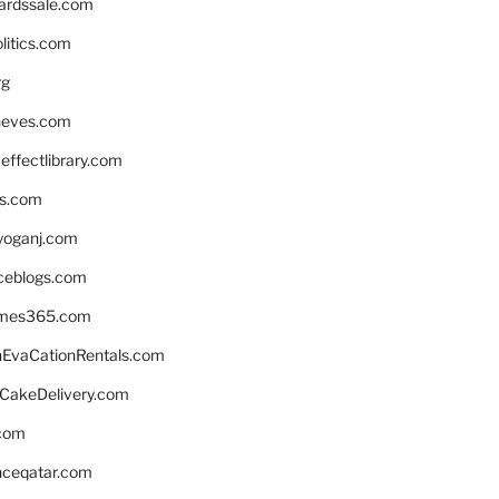
ardssale.com
litics.com
rg
neves.com
ffectlibrary.com
ns.com
yoganj.com
rceblogs.com
ames365.com
EvaCationRentals.com
rCakeDelivery.com
.com
enceqatar.com