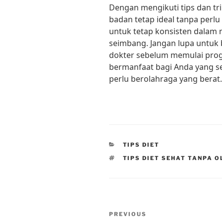
Dengan mengikuti tips dan tri
badan tetap ideal tanpa perlu 
untuk tetap konsisten dalam 
seimbang. Jangan lupa untuk b
dokter sebelum memulai progr
bermanfaat bagi Anda yang se
perlu berolahraga yang berat.
CATEGORIES
TIPS DIET
TAGS
TIPS DIET SEHAT TANPA 
Post
Previous
PREVIOUS