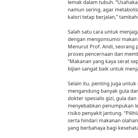
lemak dalam tubuh. “Usahaka
namun sering, agar metaboli
kalori tetap berjalan,” tambah
Salah satu cara untuk menjag
dengan mengonsumsi makana
Menurut Prof. Andi, seorang 
proses pencernaan dan membu
“Makanan yang kaya serat sepe
bijian sangat baik untuk menj
Selain itu, penting juga unt
mengandung banyak gula dan 
dokter spesialis gizi, gula d
menyebabkan penumpukan le
risiko penyakit jantung. “Pili
serta hindari makanan olah
yang berbahaya bagi kesehata