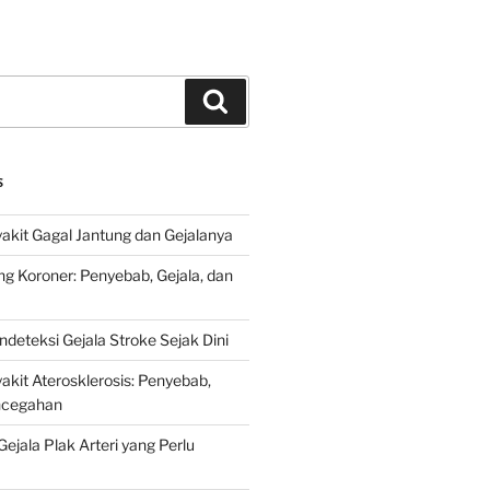
Search
S
kit Gagal Jantung dan Gejalanya
ng Koroner: Penyebab, Gejala, dan
deteksi Gejala Stroke Sejak Dini
kit Aterosklerosis: Penyebab,
encegahan
ejala Plak Arteri yang Perlu