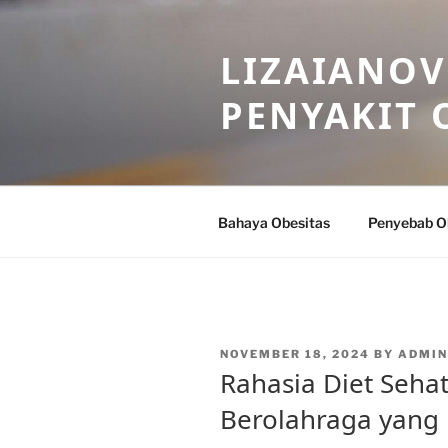
Skip
to
LIZAIANOV
content
PENYAKIT 
Bahaya Obesitas
Penyebab O
POSTED
NOVEMBER 18, 2024
BY
ADMIN
ON
Rahasia Diet Seha
Berolahraga yang 