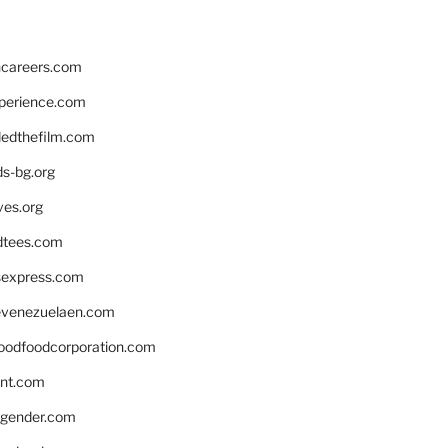
hcareers.com
xperience.com
edthefilm.com
ds-bg.org
ves.org
tees.com
rsexpress.com
venezuelaen.com
oodfoodcorporation.com
nnt.com
gender.com