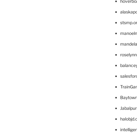
hoverbo
alaskapo
stsmp.o
manoel
mandelae
roselyn
balance
salesfo
TrainG
Baytown
Jabalpu
halobjd
intellig