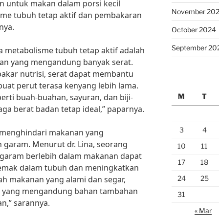
n untuk makan dalam porsi kecil
November 20
sme tubuh tetap aktif dan pembakaran
nya.
October 2024
September 20
a metabolisme tubuh tetap aktif adalah
n yang mengandung banyak serat.
pakar nutrisi, serat dapat membantu
at perut terasa kenyang lebih lama.
M
T
rti buah-buahan, sayuran, dan biji-
aga berat badan tetap ideal,” paparnya.
3
4
uk menghindari makanan yang
garam. Menurut dr. Lina, seorang
10
11
an garam berlebih dalam makanan dapat
17
18
mak dalam tubuh dan meningkatkan
24
25
hlah makanan yang alami dan segar,
an yang mengandung bahan tambahan
31
n,” sarannya.
« Mar