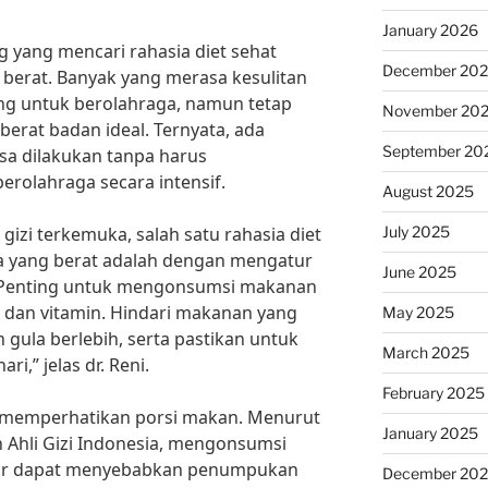
January 2026
g yang mencari rahasia diet sehat
December 20
 berat. Banyak yang merasa kesulitan
g untuk berolahraga, namun tetap
November 20
erat badan ideal. Ternyata, ada
September 20
isa dilakukan tanpa harus
rolahraga secara intensif.
August 2025
July 2025
 gizi terkemuka, salah satu rahasia diet
ga yang berat adalah dengan mengatur
June 2025
“Penting untuk mengonsumsi makanan
, dan vitamin. Hindari makanan yang
May 2025
ula berlebih, serta pastikan untuk
March 2025
i,” jelas dr. Reni.
February 2025
uk memperhatikan porsi makan. Menurut
January 2025
h Ahli Gizi Indonesia, mengonsumsi
esar dapat menyebabkan penumpukan
December 20