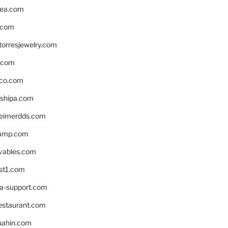
ea.com
.com
torresjewelry.com
s.com
ico.com
shipa.com
eimerdds.com
camp.com
ivables.com
st1.com
la-support.com
estaurant.com
uahin.com