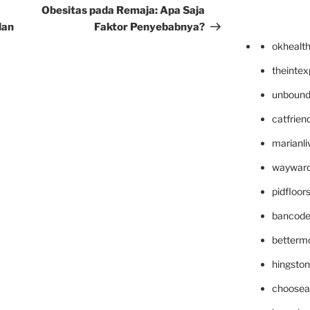
Post
Obesitas pada Remaja: Apa Saja
dan
Faktor Penyebabnya?
okhealt
theinte
unbound
catfrien
marianli
wayward
pidfloo
bancode
betterm
hingsto
choosea