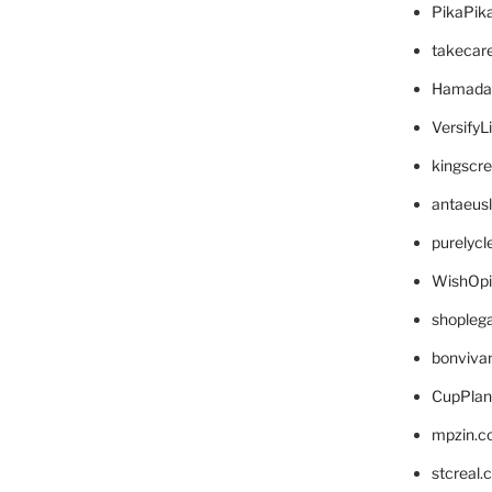
PikaPik
takecar
Hamada
VersifyL
kingscr
antaeus
purelyc
WishOp
shopleg
bonviva
CupPlan
mpzin.c
stcreal.