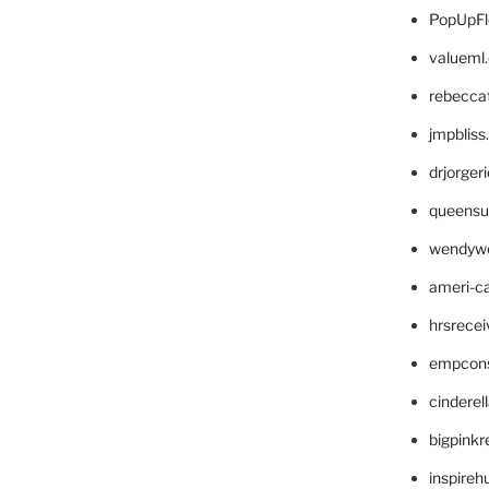
PopUpFl
valueml
rebecca
jmpblis
drjorger
queensu
wendyw
ameri-
hrsrece
empcon
cinderel
bigpinkr
inspireh