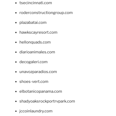
tsecincinnati.com
roderconstructiongroup.com
plazabatai.com
hawkscayresort.com
hellonquads.com
diarioanimales.com
decogaleri.com
unavozparadios.com
shoes-vert.com
elbotanicopanama.com
shadyoaksrockportrvpark.com
jccoinlaundry.com