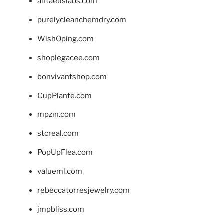
antaeuslabs.com
purelycleanchemdry.com
WishOping.com
shoplegacee.com
bonvivantshop.com
CupPlante.com
mpzin.com
stcreal.com
PopUpFlea.com
valueml.com
rebeccatorresjewelry.com
jmpbliss.com