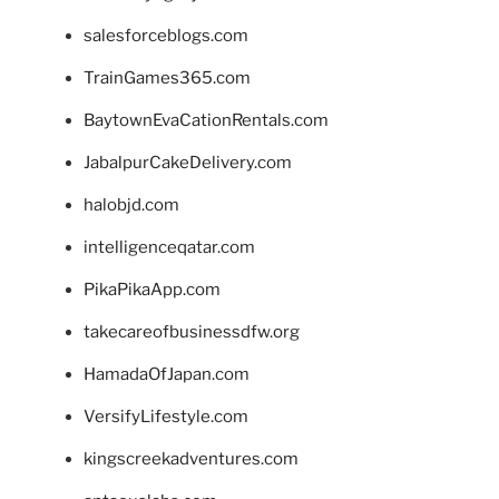
salesforceblogs.com
TrainGames365.com
BaytownEvaCationRentals.com
JabalpurCakeDelivery.com
halobjd.com
intelligenceqatar.com
PikaPikaApp.com
takecareofbusinessdfw.org
HamadaOfJapan.com
VersifyLifestyle.com
kingscreekadventures.com