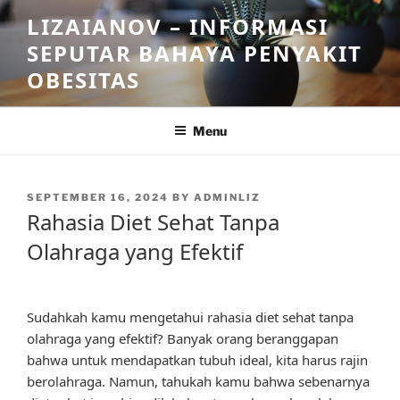
Skip
LIZAIANOV – INFORMASI
to
SEPUTAR BAHAYA PENYAKIT
content
OBESITAS
Menu
POSTED
SEPTEMBER 16, 2024
BY
ADMINLIZ
ON
Rahasia Diet Sehat Tanpa
Olahraga yang Efektif
Sudahkah kamu mengetahui rahasia diet sehat tanpa
olahraga yang efektif? Banyak orang beranggapan
bahwa untuk mendapatkan tubuh ideal, kita harus rajin
berolahraga. Namun, tahukah kamu bahwa sebenarnya