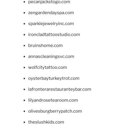
pecanjackstogo.com
zengardendayspa.com
sparklejewelryinc.com
ironcladtattoostudio.com
bruinshome.com
annascleaningsvc.com
wolfcitytattoo.com
oysterbayturkeytrot.com
lafronterarestauranteybar.com
lilyandrosetearoom.com
olivesburgberrypatch.com
theslushkids.com