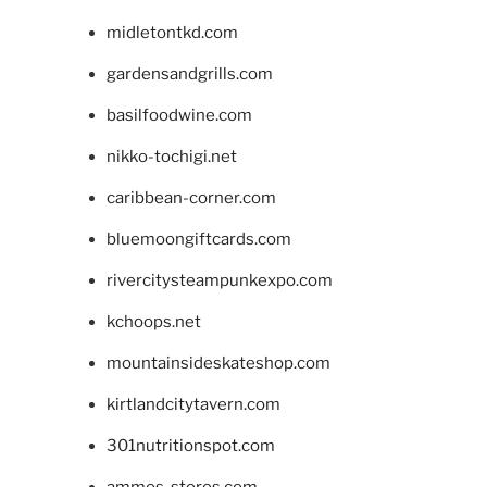
midletontkd.com
gardensandgrills.com
basilfoodwine.com
nikko-tochigi.net
caribbean-corner.com
bluemoongiftcards.com
rivercitysteampunkexpo.com
kchoops.net
mountainsideskateshop.com
kirtlandcitytavern.com
301nutritionspot.com
ammos-stores.com