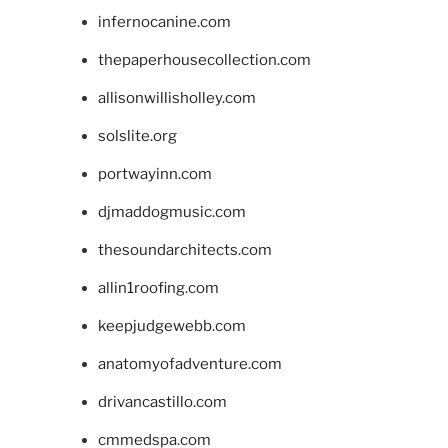
infernocanine.com
thepaperhousecollection.com
allisonwillisholley.com
solslite.org
portwayinn.com
djmaddogmusic.com
thesoundarchitects.com
allin1roofing.com
keepjudgewebb.com
anatomyofadventure.com
drivancastillo.com
cmmedspa.com