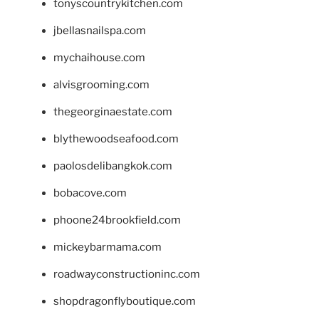
tonyscountrykitchen.com
jbellasnailspa.com
mychaihouse.com
alvisgrooming.com
thegeorginaestate.com
blythewoodseafood.com
paolosdelibangkok.com
bobacove.com
phoone24brookfield.com
mickeybarmama.com
roadwayconstructioninc.com
shopdragonflyboutique.com