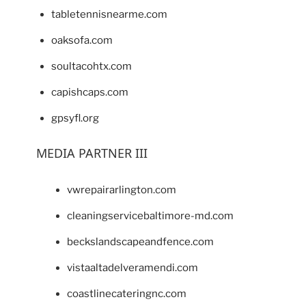
tabletennisnearme.com
oaksofa.com
soultacohtx.com
capishcaps.com
gpsyfl.org
MEDIA PARTNER III
vwrepairarlington.com
cleaningservicebaltimore-md.com
beckslandscapeandfence.com
vistaaltadelveramendi.com
coastlinecateringnc.com