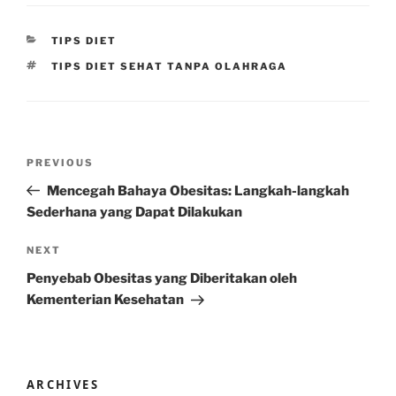
CATEGORIES
TIPS DIET
TAGS
TIPS DIET SEHAT TANPA OLAHRAGA
Post
Previous
PREVIOUS
navigation
Post
Mencegah Bahaya Obesitas: Langkah-langkah
Sederhana yang Dapat Dilakukan
Next
NEXT
Post
Penyebab Obesitas yang Diberitakan oleh
Kementerian Kesehatan
ARCHIVES