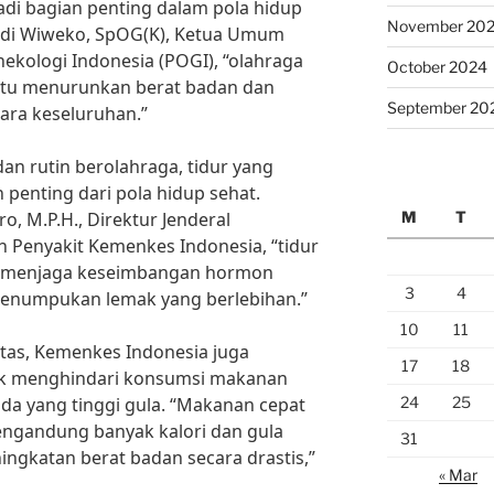
jadi bagian penting dalam pola hidup
November 20
 Budi Wiweko, SpOG(K), Ketua Umum
ekologi Indonesia (POGI), “olahraga
October 2024
ntu menurunkan berat badan dan
September 20
ara keseluruhan.”
an rutin berolahraga, tidur yang
penting dari pola hidup sehat.
M
T
o, M.P.H., Direktur Jenderal
 Penyakit Kemenkes Indonesia, “tidur
 menjaga keseimbangan hormon
3
4
enumpukan lemak yang berlebihan.”
10
11
as, Kemenkes Indonesia juga
17
18
k menghindari konsumsi makanan
24
25
da yang tinggi gula. “Makanan cepat
ngandung banyak kalori dan gula
31
ngkatan berat badan secara drastis,”
« Mar