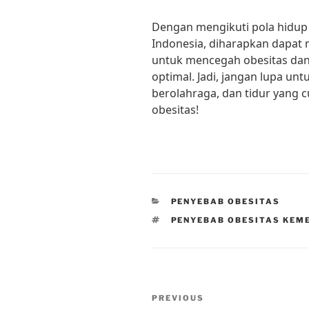
Dengan mengikuti pola hidup
Indonesia, diharapkan dapat
untuk mencegah obesitas dan
optimal. Jadi, jangan lupa un
berolahraga, dan tidur yang 
obesitas!
CATEGORIES
PENYEBAB OBESITAS
TAGS
PENYEBAB OBESITAS KEM
Post
Previous
PREVIOUS