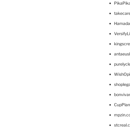
PikaPik
takecar
Hamada
VersifyL
kingscr
antaeus
purelyc
WishOp
shopleg
bonviva
CupPlan
mpzin.c
stcreal.