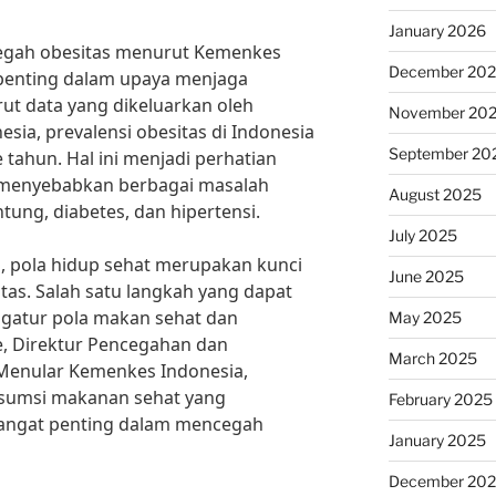
January 2026
cegah obesitas menurut Kemenkes
December 20
 penting dalam upaya menjaga
ut data yang dikeluarkan oleh
November 20
sia, prevalensi obesitas di Indonesia
September 20
 tahun. Hal ini menjadi perhatian
t menyebabkan berbagai masalah
August 2025
tung, diabetes, dan hipertensi.
July 2025
 pola hidup sehat merupakan kunci
June 2025
as. Salah satu langkah yang dapat
gatur pola makan sehat dan
May 2025
ie, Direktur Pencegahan dan
March 2025
 Menular Kemenkes Indonesia,
umsi makanan sehat yang
February 2025
angat penting dalam mencegah
January 2025
December 20