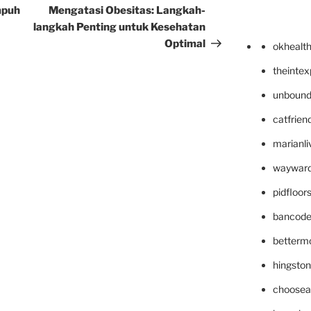
Post
mpuh
Mengatasi Obesitas: Langkah-
langkah Penting untuk Kesehatan
Optimal
okhealt
theinte
unbound
catfrien
marianli
wayward
pidfloo
bancode
betterm
hingsto
choosea