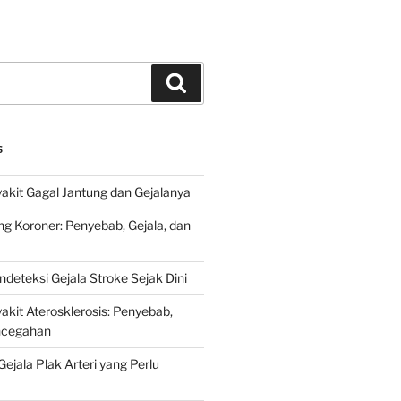
Search
S
kit Gagal Jantung dan Gejalanya
ng Koroner: Penyebab, Gejala, dan
deteksi Gejala Stroke Sejak Dini
kit Aterosklerosis: Penyebab,
encegahan
ejala Plak Arteri yang Perlu