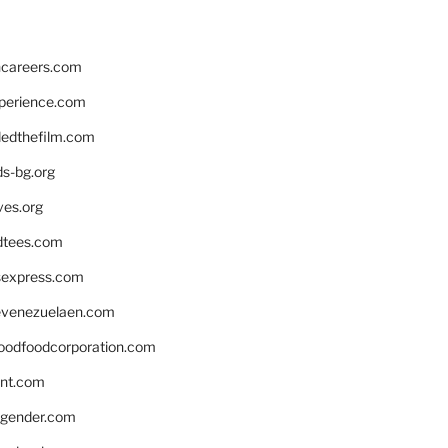
hcareers.com
xperience.com
edthefilm.com
ds-bg.org
ves.org
tees.com
rsexpress.com
venezuelaen.com
oodfoodcorporation.com
nnt.com
gender.com