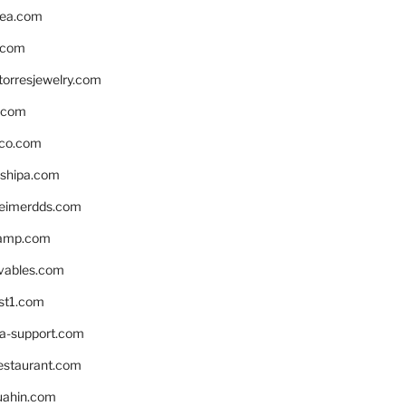
ea.com
.com
torresjewelry.com
s.com
ico.com
shipa.com
eimerdds.com
camp.com
ivables.com
st1.com
la-support.com
estaurant.com
uahin.com