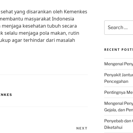
 sehat yang disarankan oleh Kemenkes
 membantu masyarakat Indonesia
Search
 menjaga kesehatan tubuh secara
for:
tuk selalu menjaga pola makan, rutin
cukup agar terhindar dari masalah
RECENT POST
Mengenal Penya
Penyakit Jantu
Pencegahan
Pentingnya Men
ENKES
Mengenal Penya
Gejala, dan P
Penyebab dan G
Diketahui
NEXT
Next