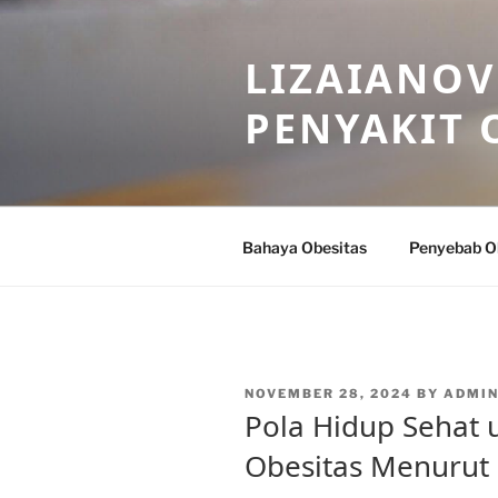
Skip
to
LIZAIANOV
content
PENYAKIT 
Bahaya Obesitas
Penyebab O
POSTED
NOVEMBER 28, 2024
BY
ADMIN
ON
Pola Hidup Sehat
Obesitas Menurut