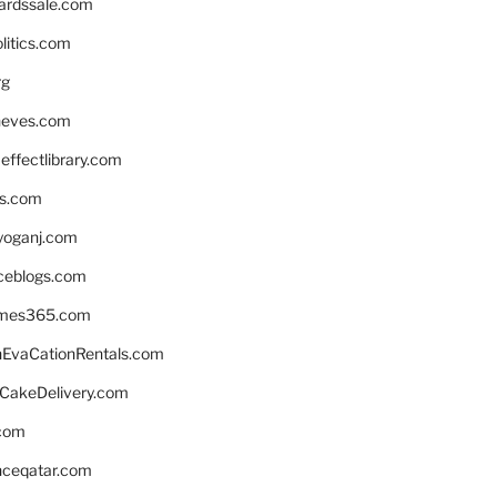
ardssale.com
litics.com
rg
neves.com
ffectlibrary.com
ns.com
yoganj.com
rceblogs.com
ames365.com
EvaCationRentals.com
rCakeDelivery.com
.com
enceqatar.com