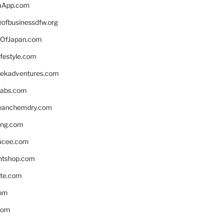
aApp.com
eofbusinessdfw.org
OfJapan.com
ifestyle.com
eekadventures.com
labs.com
leanchemdry.com
ing.com
acee.com
ntshop.com
te.com
om
com