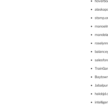
hoverbo
alaskapo
stsmp.o
manoel
mandelae
roselyn
balance
salesfo
TrainG
Baytown
Jabalpu
halobjd
intellig