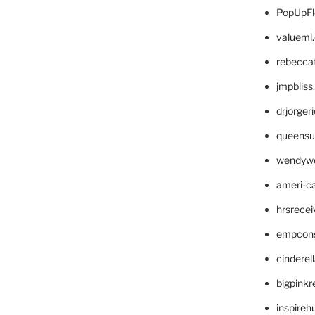
PopUpFl
valueml
rebecca
jmpblis
drjorger
queensu
wendyw
ameri-
hrsrece
empcon
cinderel
bigpinkr
inspireh