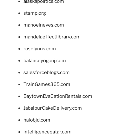
alaskapolitics.com
stsmp.org
manoelneves.com
mandelaeffectlibrary.com
roselynns.com
balanceyoganj.com
salesforceblogs.com
TrainGames365.com
BaytownEvaCationRentals.com
JabalpurCakeDelivery.com
halobjd.com
intelligenceqatar.com