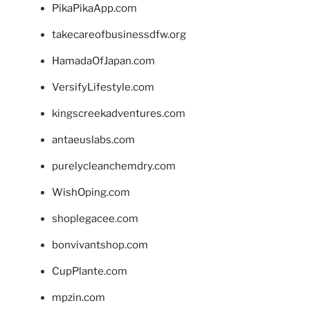
PikaPikaApp.com
takecareofbusinessdfw.org
HamadaOfJapan.com
VersifyLifestyle.com
kingscreekadventures.com
antaeuslabs.com
purelycleanchemdry.com
WishOping.com
shoplegacee.com
bonvivantshop.com
CupPlante.com
mpzin.com