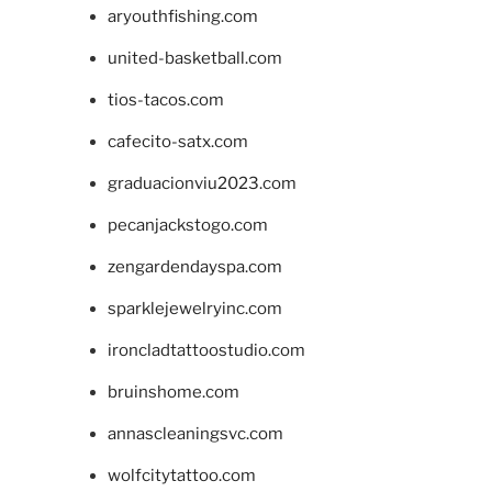
aryouthfishing.com
united-basketball.com
tios-tacos.com
cafecito-satx.com
graduacionviu2023.com
pecanjackstogo.com
zengardendayspa.com
sparklejewelryinc.com
ironcladtattoostudio.com
bruinshome.com
annascleaningsvc.com
wolfcitytattoo.com