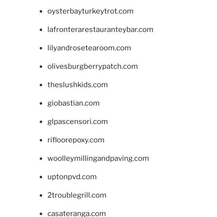
oysterbayturkeytrot.com
lafronterarestauranteybar.com
lilyandrosetearoom.com
olivesburgberrypatch.com
theslushkids.com
giobastian.com
glpascensori.com
rifloorepoxy.com
woolleymillingandpaving.com
uptonpvd.com
2troublegrill.com
casateranga.com