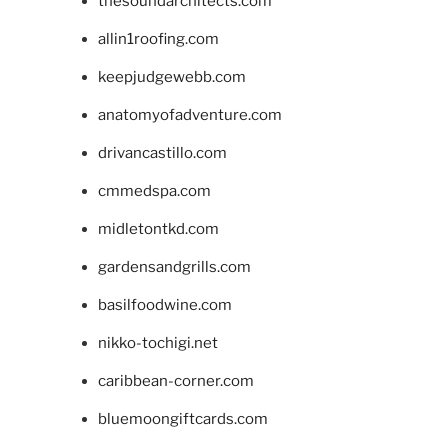
thesoundarchitects.com
allin1roofing.com
keepjudgewebb.com
anatomyofadventure.com
drivancastillo.com
cmmedspa.com
midletontkd.com
gardensandgrills.com
basilfoodwine.com
nikko-tochigi.net
caribbean-corner.com
bluemoongiftcards.com