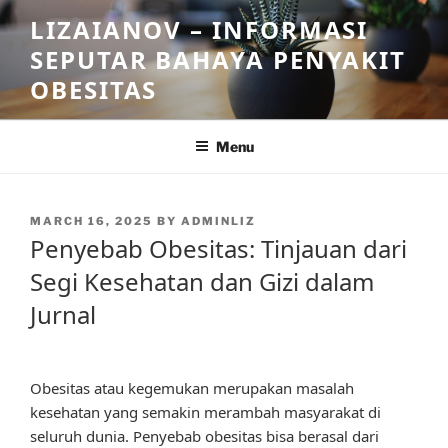
Skip
LIZAIANOV – INFORMASI
to
SEPUTAR BAHAYA PENYAKIT
content
OBESITAS
Menu
POSTED
MARCH 16, 2025
BY
ADMINLIZ
ON
Penyebab Obesitas: Tinjauan dari
Segi Kesehatan dan Gizi dalam
Jurnal
Obesitas atau kegemukan merupakan masalah
kesehatan yang semakin merambah masyarakat di
seluruh dunia. Penyebab obesitas bisa berasal dari