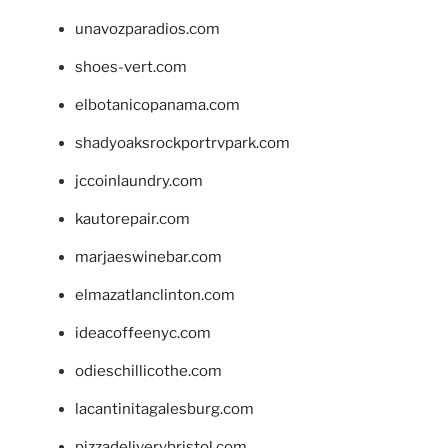
unavozparadios.com
shoes-vert.com
elbotanicopanama.com
shadyoaksrockportrvpark.com
jccoinlaundry.com
kautorepair.com
marjaeswinebar.com
elmazatlanclinton.com
ideacoffeenyc.com
odieschillicothe.com
lacantinitagalesburg.com
pizzadeliverybristol.com