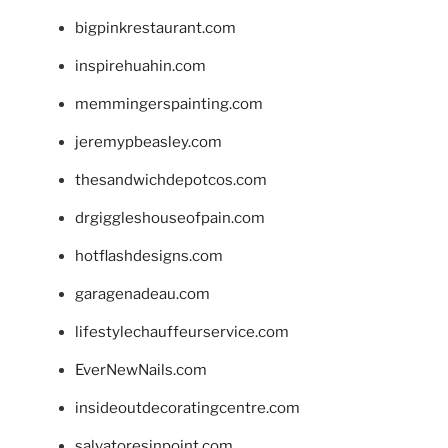
bigpinkrestaurant.com
inspirehuahin.com
memmingerspainting.com
jeremypbeasley.com
thesandwichdepotcos.com
drgiggleshouseofpain.com
hotflashdesigns.com
garagenadeau.com
lifestylechauffeurservice.com
EverNewNails.com
insideoutdecoratingcentre.com
salvatoresinpoint.com