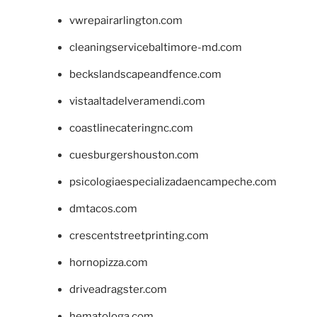
vwrepairarlington.com
cleaningservicebaltimore-md.com
beckslandscapeandfence.com
vistaaltadelveramendi.com
coastlinecateringnc.com
cuesburgershouston.com
psicologiaespecializadaencampeche.com
dmtacos.com
crescentstreetprinting.com
hornopizza.com
driveadragster.com
hematologa.com