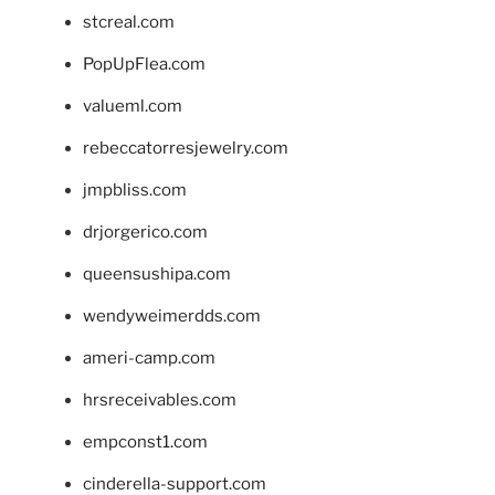
stcreal.com
PopUpFlea.com
valueml.com
rebeccatorresjewelry.com
jmpbliss.com
drjorgerico.com
queensushipa.com
wendyweimerdds.com
ameri-camp.com
hrsreceivables.com
empconst1.com
cinderella-support.com