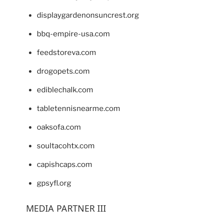
displaygardenonsuncrest.org
bbq-empire-usa.com
feedstoreva.com
drogopets.com
ediblechalk.com
tabletennisnearme.com
oaksofa.com
soultacohtx.com
capishcaps.com
gpsyfl.org
MEDIA PARTNER III