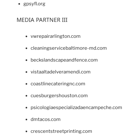
gpsyfl.org
MEDIA PARTNER III
vwrepairarlington.com
cleaningservicebaltimore-md.com
beckslandscapeandfence.com
vistaaltadelveramendi.com
coastlinecateringnc.com
cuesburgershouston.com
psicologiaespecializadaencampeche.com
dmtacos.com
crescentstreetprinting.com