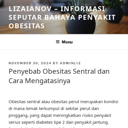
Skip
LIZAIANOV – INFORMASI
to
SEPUTAR BAHAYA PENYAKIT
content
OBESITAS
Menu
POSTED
NOVEMBER 30, 2024
BY
ADMINLIZ
ON
Penyebab Obesitas Sentral dan
Cara Mengatasinya
Obesitas sentral atau obesitas perut merupakan kondisi
di mana lemak terkumpul di sekitar perut dan
pinggang, yang dapat meningkatkan risiko penyakit
serius seperti diabetes tipe 2 dan penyakit jantung.