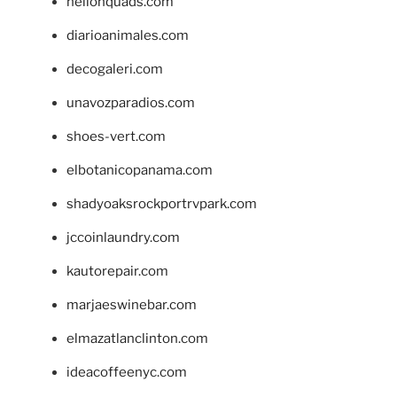
hellonquads.com
diarioanimales.com
decogaleri.com
unavozparadios.com
shoes-vert.com
elbotanicopanama.com
shadyoaksrockportrvpark.com
jccoinlaundry.com
kautorepair.com
marjaeswinebar.com
elmazatlanclinton.com
ideacoffeenyc.com