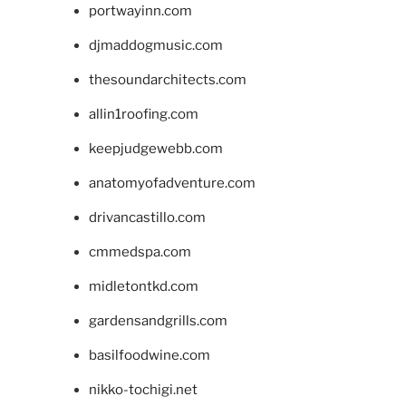
portwayinn.com
djmaddogmusic.com
thesoundarchitects.com
allin1roofing.com
keepjudgewebb.com
anatomyofadventure.com
drivancastillo.com
cmmedspa.com
midletontkd.com
gardensandgrills.com
basilfoodwine.com
nikko-tochigi.net