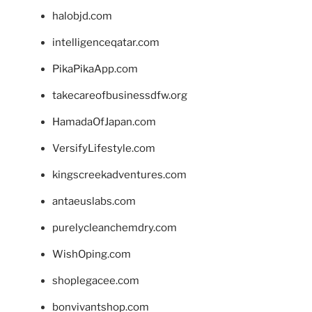
halobjd.com
intelligenceqatar.com
PikaPikaApp.com
takecareofbusinessdfw.org
HamadaOfJapan.com
VersifyLifestyle.com
kingscreekadventures.com
antaeuslabs.com
purelycleanchemdry.com
WishOping.com
shoplegacee.com
bonvivantshop.com