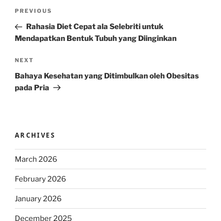
Post
Previous
PREVIOUS
navigation
Post
Rahasia Diet Cepat ala Selebriti untuk
Mendapatkan Bentuk Tubuh yang Diinginkan
Next
NEXT
Post
Bahaya Kesehatan yang Ditimbulkan oleh Obesitas
pada Pria
ARCHIVES
March 2026
February 2026
January 2026
December 2025