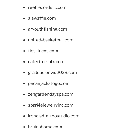
reefrecordsllc.com
alawaffle.com
aryouthfishing.com
united-basketball.com
tios-tacos.com
cafecito-satx.com
graduacionviu2023.com
pecanjackstogo.com
zengardendayspa.com
sparklejewelryinc.com
ironcladtattoostudio.com
bruinshome.com