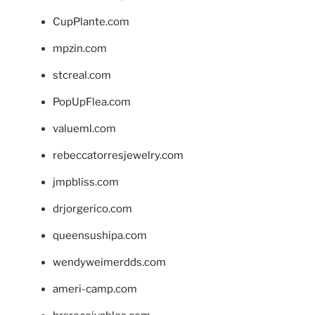
CupPlante.com
mpzin.com
stcreal.com
PopUpFlea.com
valueml.com
rebeccatorresjewelry.com
jmpbliss.com
drjorgerico.com
queensushipa.com
wendyweimerdds.com
ameri-camp.com