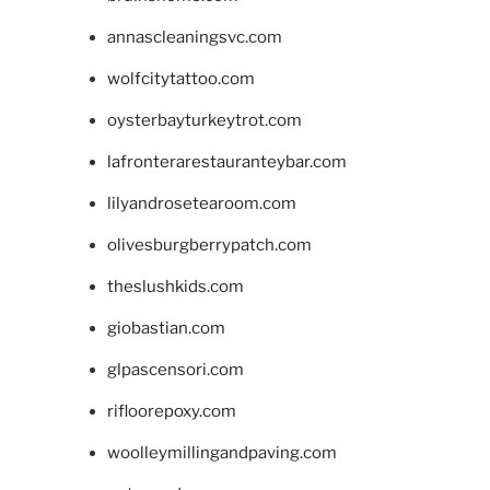
annascleaningsvc.com
wolfcitytattoo.com
oysterbayturkeytrot.com
lafronterarestauranteybar.com
lilyandrosetearoom.com
olivesburgberrypatch.com
theslushkids.com
giobastian.com
glpascensori.com
rifloorepoxy.com
woolleymillingandpaving.com