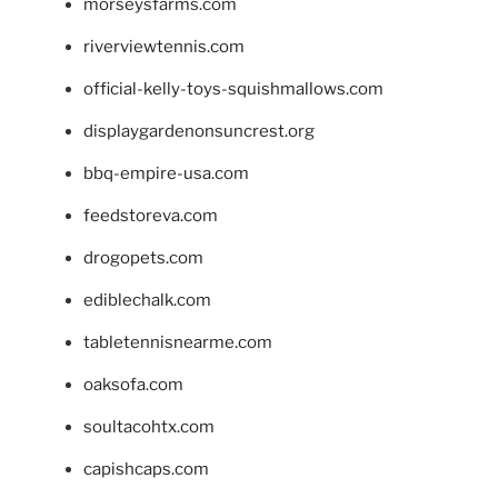
morseysfarms.com
riverviewtennis.com
official-kelly-toys-squishmallows.com
displaygardenonsuncrest.org
bbq-empire-usa.com
feedstoreva.com
drogopets.com
ediblechalk.com
tabletennisnearme.com
oaksofa.com
soultacohtx.com
capishcaps.com