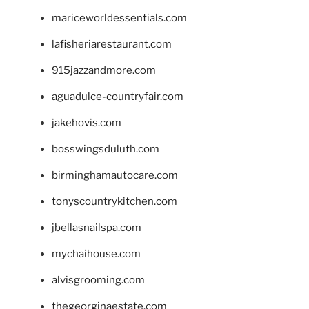
mariceworldessentials.com
lafisheriarestaurant.com
915jazzandmore.com
aguadulce-countryfair.com
jakehovis.com
bosswingsduluth.com
birminghamautocare.com
tonyscountrykitchen.com
jbellasnailspa.com
mychaihouse.com
alvisgrooming.com
thegeorginaestate.com