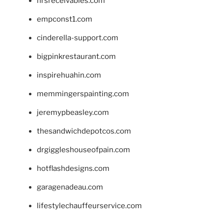
hrsreceivables.com
empconst1.com
cinderella-support.com
bigpinkrestaurant.com
inspirehuahin.com
memmingerspainting.com
jeremypbeasley.com
thesandwichdepotcos.com
drgiggleshouseofpain.com
hotflashdesigns.com
garagenadeau.com
lifestylechauffeurservice.com