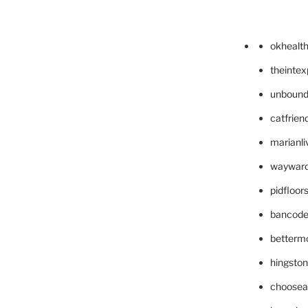
okhealt
theinte
unbound
catfrien
marianli
wayward
pidfloo
bancode
betterm
hingsto
choosea