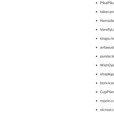
PikaPik
takecar
Hamada
VersifyL
kingscr
antaeus
purelyc
WishOp
shopleg
bonviva
CupPlan
mpzin.c
stcreal.