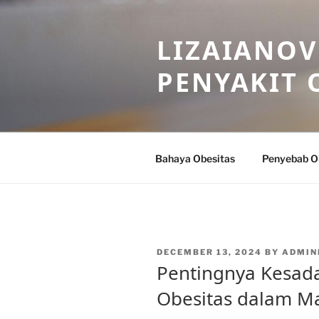
Skip
to
LIZAIANOV
content
PENYAKIT 
Bahaya Obesitas
Penyebab O
POSTED
DECEMBER 13, 2024
BY
ADMIN
ON
Pentingnya Kesad
Obesitas dalam M