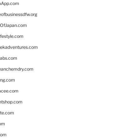
aApp.com
eofbusinessdfw.org
OfJapan.com
ifestyle.com
eekadventures.com
labs.com
leanchemdry.com
ing.com
acee.com
ntshop.com
te.com
om
com