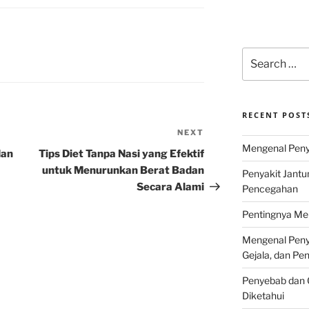
Search
for:
RECENT POST
NEXT
Next
Mengenal Penya
Post
dan
Tips Diet Tanpa Nasi yang Efektif
untuk Menurunkan Berat Badan
Penyakit Jantu
Secara Alami
Pencegahan
Pentingnya Men
Mengenal Penya
Gejala, dan P
Penyebab dan G
Diketahui