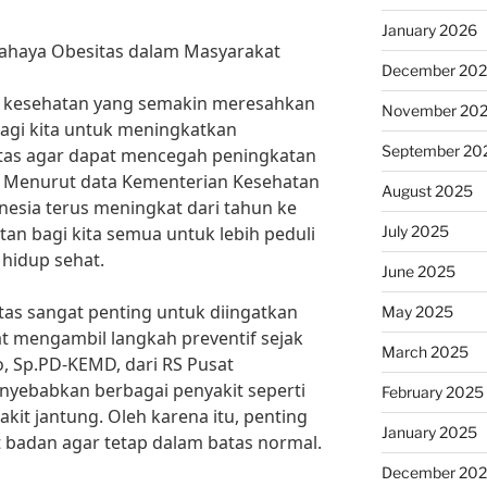
January 2026
ahaya Obesitas dalam Masyarakat
December 20
 kesehatan yang semakin meresahkan
November 20
bagi kita untuk meningkatkan
September 20
tas agar dapat mencegah peningkatan
t. Menurut data Kementerian Kesehatan
August 2025
onesia terus meningkat dari tahun ke
July 2025
atan bagi kita semua untuk lebih peduli
hidup sehat.
June 2025
as sangat penting untuk diingatkan
May 2025
t mengambil langkah preventif sejak
March 2025
no, Sp.PD-KEMD, dari RS Pusat
nyebabkan berbagai penyakit seperti
February 2025
akit jantung. Oleh karena itu, penting
January 2025
t badan agar tetap dalam batas normal.
December 20