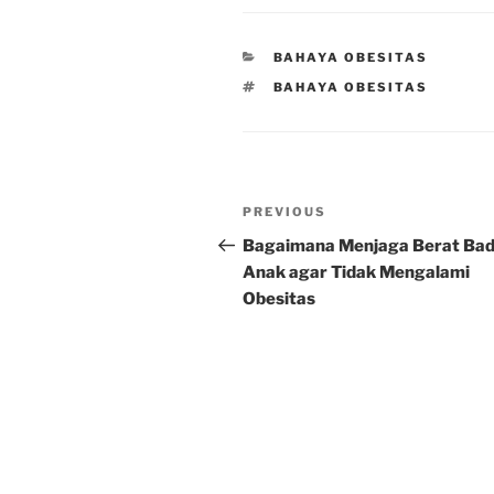
CATEGORIES
BAHAYA OBESITAS
TAGS
BAHAYA OBESITAS
Post
Previous
PREVIOUS
navigation
Post
Bagaimana Menjaga Berat Ba
Anak agar Tidak Mengalami
Obesitas