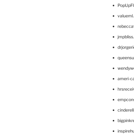
PopUpFl
valueml
rebecca
jmpblis
drjorger
queensu
wendyw
ameri-
hrsrece
empcon
cinderel
bigpinkr
inspireh