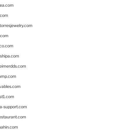
ea.com
.com
torresjewelry.com
s.com
ico.com
shipa.com
eimerdds.com
camp.com
ivables.com
st1.com
la-support.com
estaurant.com
uahin.com