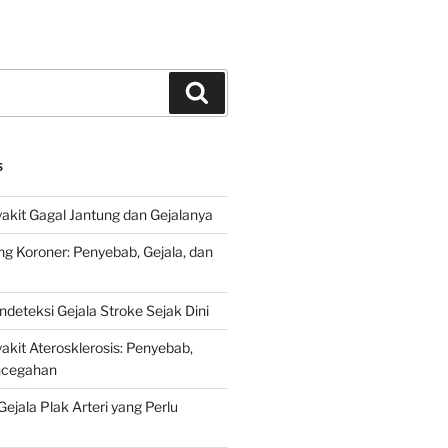
Search
S
kit Gagal Jantung dan Gejalanya
ng Koroner: Penyebab, Gejala, dan
deteksi Gejala Stroke Sejak Dini
kit Aterosklerosis: Penyebab,
encegahan
ejala Plak Arteri yang Perlu