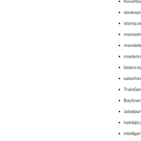
hoverbo
alaskapo
stsmp.o
manoel
mandelae
roselyn
balance
salesfo
TrainG
Baytown
Jabalpu
halobjd
intellig