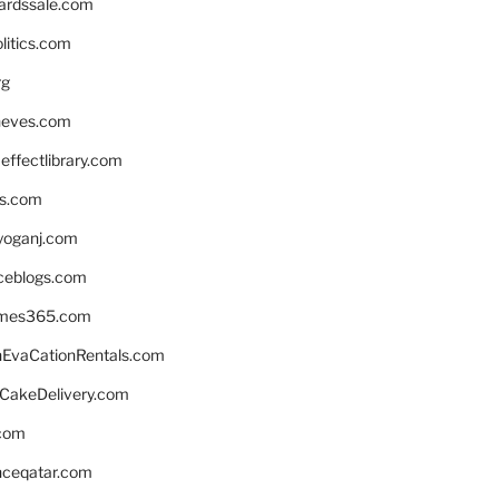
ardssale.com
litics.com
rg
neves.com
ffectlibrary.com
ns.com
yoganj.com
rceblogs.com
ames365.com
EvaCationRentals.com
rCakeDelivery.com
.com
enceqatar.com