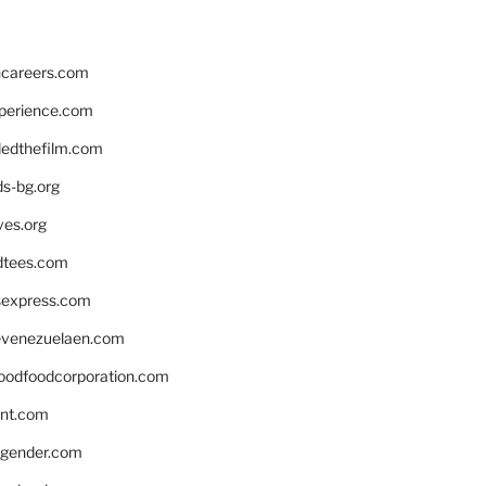
hcareers.com
xperience.com
edthefilm.com
ds-bg.org
ves.org
tees.com
rsexpress.com
venezuelaen.com
oodfoodcorporation.com
nnt.com
gender.com