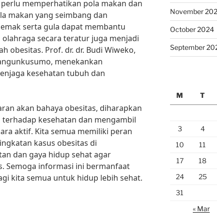
ga perlu memperhatikan pola makan dan
November 20
ola makan yang seimbang dan
lemak serta gula dapat membantu
October 2024
, olahraga secara teratur juga menjadi
September 20
 obesitas. Prof. dr. dr. Budi Wiweko,
 Mangunkusumo, menekankan
enjaga kesehatan tubuh dan
M
T
an akan bahaya obesitas, diharapkan
li terhadap kesehatan dan mengambil
3
4
ara aktif. Kita semua memiliki peran
ngkatan kasus obesitas di
10
11
tan dan gaya hidup sehat agar
17
18
as. Semoga informasi ini bermanfaat
24
25
gi kita semua untuk hidup lebih sehat.
31
« Mar