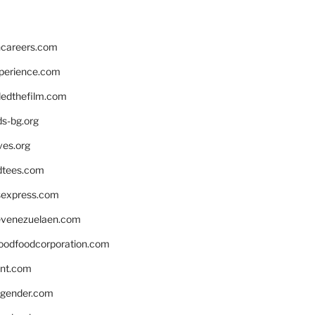
hcareers.com
xperience.com
edthefilm.com
ds-bg.org
ves.org
tees.com
rsexpress.com
venezuelaen.com
oodfoodcorporation.com
nnt.com
gender.com