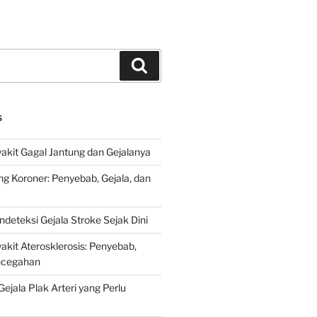
Search
S
kit Gagal Jantung dan Gejalanya
ng Koroner: Penyebab, Gejala, dan
deteksi Gejala Stroke Sejak Dini
kit Aterosklerosis: Penyebab,
encegahan
ejala Plak Arteri yang Perlu