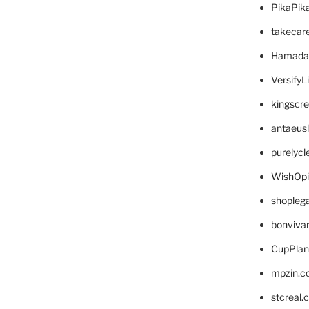
PikaPik
takecar
Hamada
VersifyL
kingscr
antaeus
purelyc
WishOp
shopleg
bonviva
CupPlan
mpzin.c
stcreal.