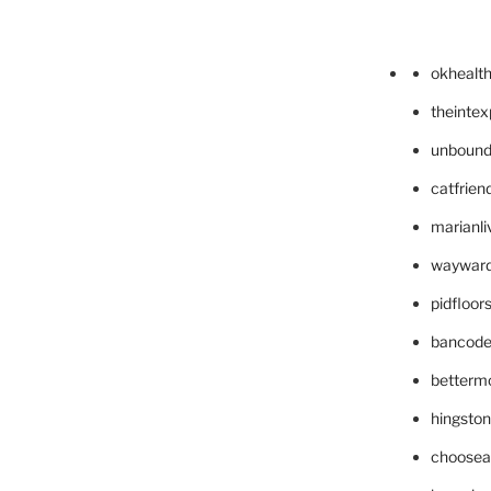
okhealt
theinte
unbound
catfrien
marianli
wayward
pidfloo
bancode
betterm
hingsto
choosea