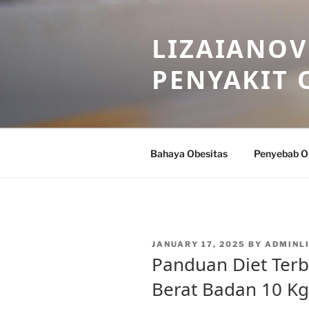
Skip
to
LIZAIANOV
content
PENYAKIT 
Bahaya Obesitas
Penyebab O
POSTED
JANUARY 17, 2025
BY
ADMINL
ON
Panduan Diet Ter
Berat Badan 10 K