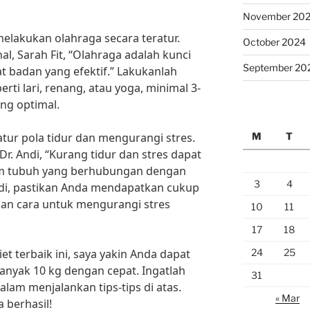
November 20
 melakukan olahraga secara teratur.
October 2024
al, Sarah Fit, “Olahraga adalah kunci
September 20
 badan yang efektif.” Lakukanlah
rti lari, renang, atau yoga, minimal 3-
ang optimal.
M
T
tur pola tidur dan mengurangi stres.
r. Andi, “Kurang tidur dan stres dapat
 tubuh yang berhubungan dengan
3
4
di, pastikan Anda mendapatkan cukup
kan cara untuk mengurangi stres
10
11
17
18
24
25
 terbaik ini, saya yakin Anda dapat
nyak 10 kg dengan cepat. Ingatlah
31
alam menjalankan tips-tips di atas.
« Mar
berhasil!