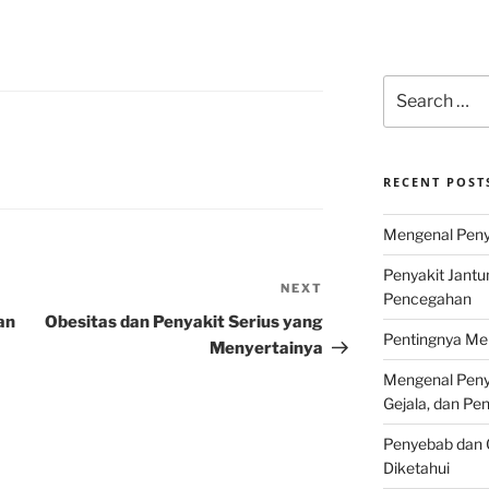
Search
for:
RECENT POST
Mengenal Penya
Penyakit Jantu
NEXT
Next
Pencegahan
Post
an
Obesitas dan Penyakit Serius yang
Pentingnya Men
Menyertainya
Mengenal Penya
Gejala, dan P
Penyebab dan G
Diketahui