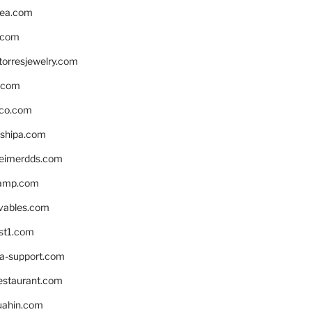
ea.com
.com
torresjewelry.com
s.com
ico.com
shipa.com
eimerdds.com
camp.com
ivables.com
st1.com
la-support.com
estaurant.com
uahin.com