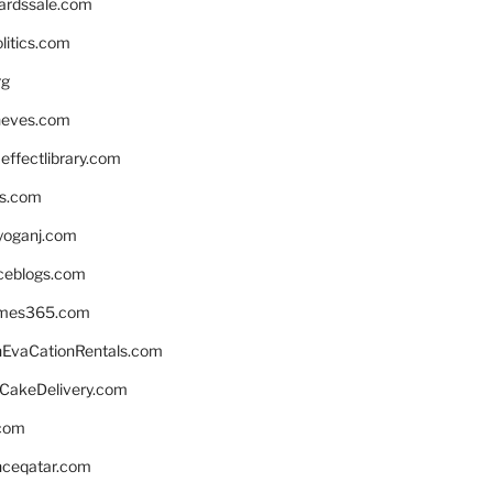
ardssale.com
litics.com
rg
neves.com
ffectlibrary.com
ns.com
yoganj.com
rceblogs.com
ames365.com
EvaCationRentals.com
rCakeDelivery.com
.com
enceqatar.com