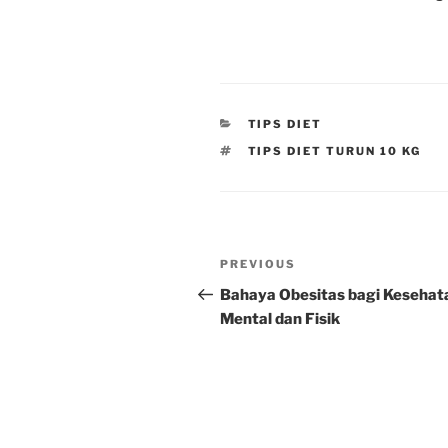
CATEGORIES
TIPS DIET
TAGS
TIPS DIET TURUN 10 KG
Post
Previous
PREVIOUS
navigation
Post
Bahaya Obesitas bagi Kesehat
Mental dan Fisik