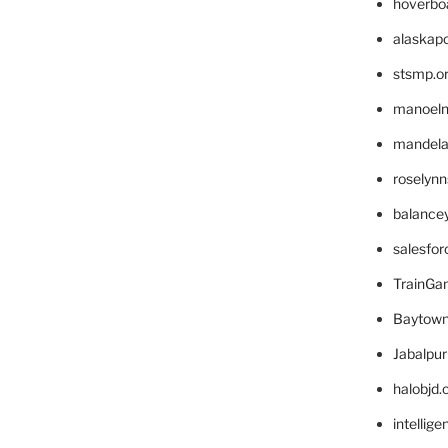
hoverbo
alaskapo
stsmp.o
manoel
mandelae
roselyn
balance
salesfo
TrainG
Baytown
Jabalpu
halobjd
intellig