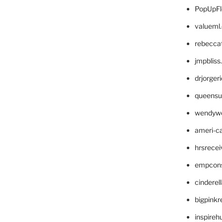
PopUpFl
valueml
rebecca
jmpblis
drjorger
queensu
wendyw
ameri-
hrsrece
empcon
cinderel
bigpinkr
inspireh