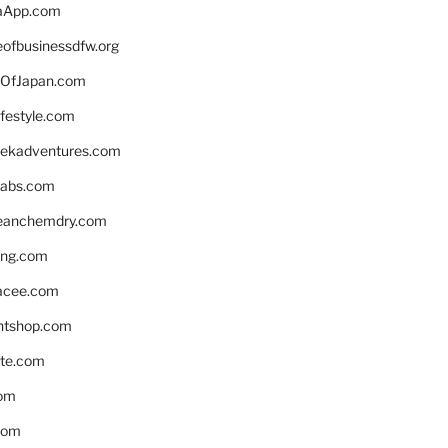
aApp.com
eofbusinessdfw.org
OfJapan.com
ifestyle.com
eekadventures.com
labs.com
leanchemdry.com
ing.com
acee.com
ntshop.com
te.com
om
com