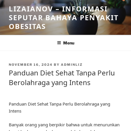
Skip
LIZAIANOV – INFORMASI
to
SEPUTAR BAHAYA PENYAKIT
content
OBESITAS
Menu
POSTED
NOVEMBER 16, 2024
BY
ADMINLIZ
ON
Panduan Diet Sehat Tanpa Perlu
Berolahraga yang Intens
Panduan Diet Sehat Tanpa Perlu Berolahraga yang
Intens
Banyak orang yang berpikir bahwa untuk menurunkan