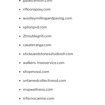
glpascensori.com
rifloorepoxy.com
woolleymillingandpaving.com
uptonpvd.com
2troublegrill.com
casateranga.com
sticksandstonesstudiooh.com
walkers-treeservice.com
shopmossi.com
untamedcollectivesd.com
mxpwellness.com
infernocanine.com