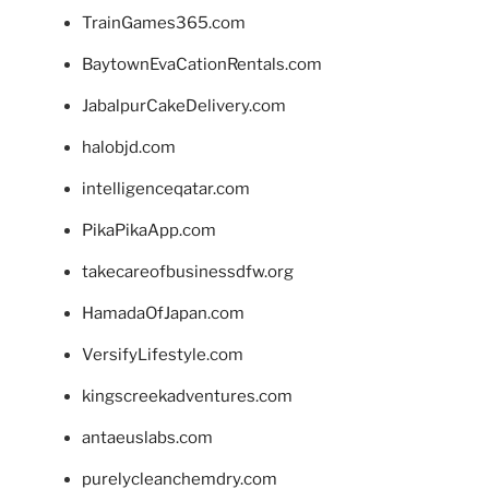
TrainGames365.com
BaytownEvaCationRentals.com
JabalpurCakeDelivery.com
halobjd.com
intelligenceqatar.com
PikaPikaApp.com
takecareofbusinessdfw.org
HamadaOfJapan.com
VersifyLifestyle.com
kingscreekadventures.com
antaeuslabs.com
purelycleanchemdry.com