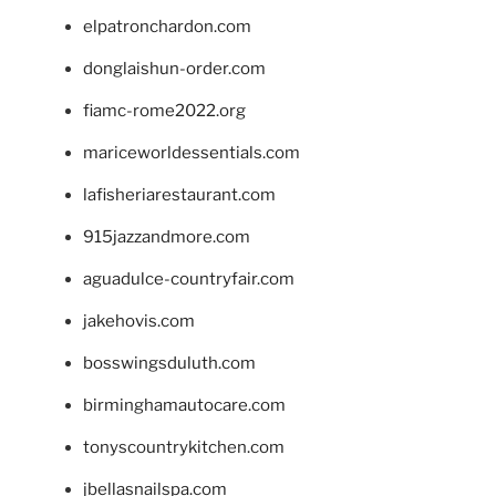
elpatronchardon.com
donglaishun-order.com
fiamc-rome2022.org
mariceworldessentials.com
lafisheriarestaurant.com
915jazzandmore.com
aguadulce-countryfair.com
jakehovis.com
bosswingsduluth.com
birminghamautocare.com
tonyscountrykitchen.com
jbellasnailspa.com