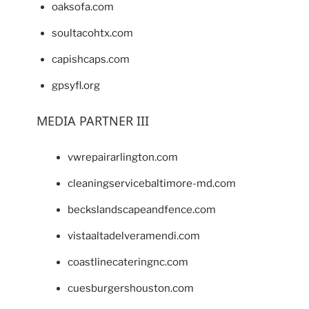
oaksofa.com
soultacohtx.com
capishcaps.com
gpsyfl.org
MEDIA PARTNER III
vwrepairarlington.com
cleaningservicebaltimore-md.com
beckslandscapeandfence.com
vistaaltadelveramendi.com
coastlinecateringnc.com
cuesburgershouston.com