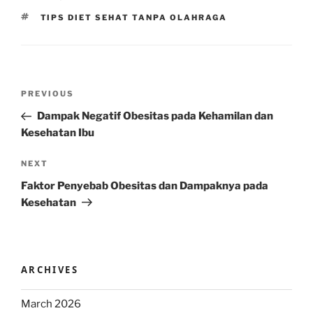
TAGS
TIPS DIET SEHAT TANPA OLAHRAGA
Post
Previous
PREVIOUS
navigation
Post
Dampak Negatif Obesitas pada Kehamilan dan
Kesehatan Ibu
Next
NEXT
Post
Faktor Penyebab Obesitas dan Dampaknya pada
Kesehatan
ARCHIVES
March 2026