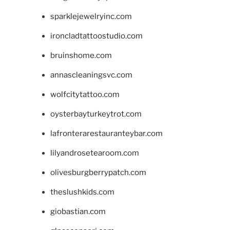
sparklejewelryinc.com
ironcladtattoostudio.com
bruinshome.com
annascleaningsvc.com
wolfcitytattoo.com
oysterbayturkeytrot.com
lafronterarestauranteybar.com
lilyandrosetearoom.com
olivesburgberrypatch.com
theslushkids.com
giobastian.com