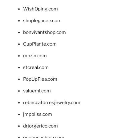
WishOping.com
shoplegacee.com
bonvivantshop.com
CupPlante.com
mpzin.com
stcreal.com
PopUpFlea.com
valueml.com
rebeccatorresjewelry.com
jmpbliss.com
drjorgerico.com
queensushipa.com