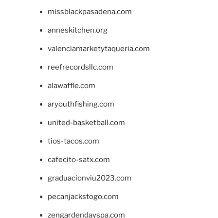
missblackpasadena.com
anneskitchen.org
valenciamarketytaqueria.com
reefrecordsllc.com
alawaffle.com
aryouthfishing.com
united-basketball.com
tios-tacos.com
cafecito-satx.com
graduacionviu2023.com
pecanjackstogo.com
zengardendayspa.com