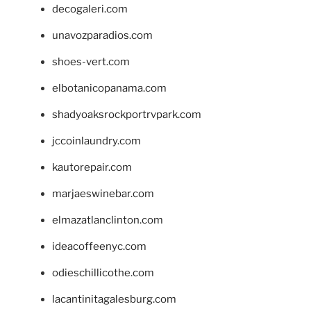
decogaleri.com
unavozparadios.com
shoes-vert.com
elbotanicopanama.com
shadyoaksrockportrvpark.com
jccoinlaundry.com
kautorepair.com
marjaeswinebar.com
elmazatlanclinton.com
ideacoffeenyc.com
odieschillicothe.com
lacantinitagalesburg.com