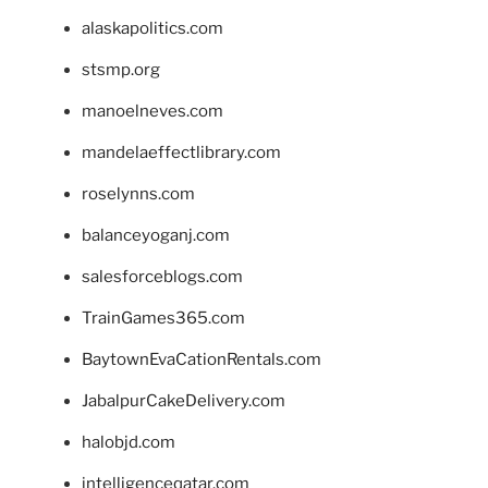
alaskapolitics.com
stsmp.org
manoelneves.com
mandelaeffectlibrary.com
roselynns.com
balanceyoganj.com
salesforceblogs.com
TrainGames365.com
BaytownEvaCationRentals.com
JabalpurCakeDelivery.com
halobjd.com
intelligenceqatar.com