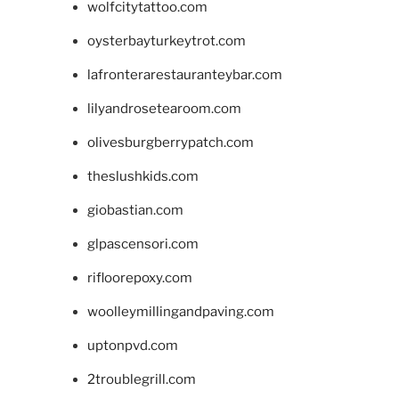
wolfcitytattoo.com
oysterbayturkeytrot.com
lafronterarestauranteybar.com
lilyandrosetearoom.com
olivesburgberrypatch.com
theslushkids.com
giobastian.com
glpascensori.com
rifloorepoxy.com
woolleymillingandpaving.com
uptonpvd.com
2troublegrill.com