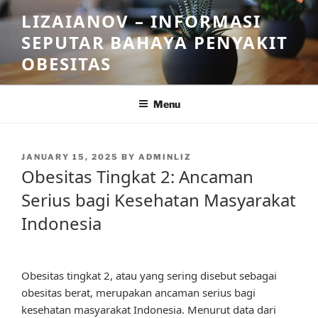
Skip
LIZAIANOV – INFORMASI
to
SEPUTAR BAHAYA PENYAKIT
content
OBESITAS
Menu
POSTED
JANUARY 15, 2025
BY
ADMINLIZ
ON
Obesitas Tingkat 2: Ancaman
Serius bagi Kesehatan Masyarakat
Indonesia
Obesitas tingkat 2, atau yang sering disebut sebagai
obesitas berat, merupakan ancaman serius bagi
kesehatan masyarakat Indonesia. Menurut data dari