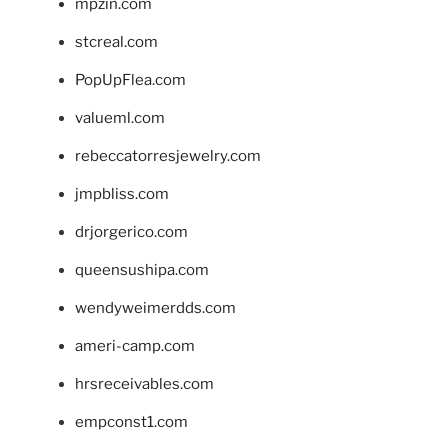
mpzin.com
stcreal.com
PopUpFlea.com
valueml.com
rebeccatorresjewelry.com
jmpbliss.com
drjorgerico.com
queensushipa.com
wendyweimerdds.com
ameri-camp.com
hrsreceivables.com
empconst1.com