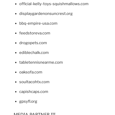
official-kelly-toys-squishmallows.com
displaygardenonsuncrest.org
bbq-empire-usa.com
feedstoreva.com
drogopets.com
ediblechalk.com
tabletennisnearme.com
oaksofa.com
soultacohtx.com
capishcaps.com
gpsyfl.org
MEDIA PARTNER III