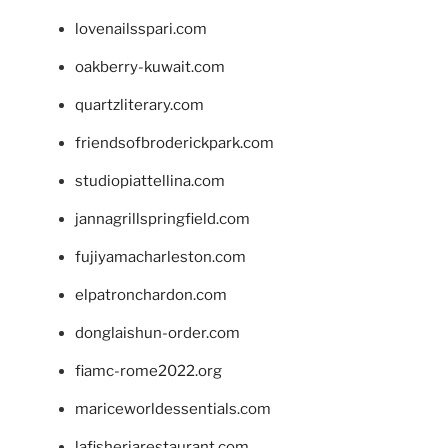
lovenailsspari.com
oakberry-kuwait.com
quartzliterary.com
friendsofbroderickpark.com
studiopiattellina.com
jannagrillspringfield.com
fujiyamacharleston.com
elpatronchardon.com
donglaishun-order.com
fiamc-rome2022.org
mariceworldessentials.com
lafisheriarestaurant.com