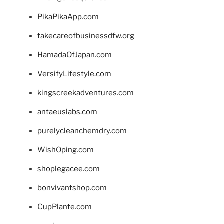
PikaPikaApp.com
takecareofbusinessdfw.org
HamadaOfJapan.com
VersifyLifestyle.com
kingscreekadventures.com
antaeuslabs.com
purelycleanchemdry.com
WishOping.com
shoplegacee.com
bonvivantshop.com
CupPlante.com