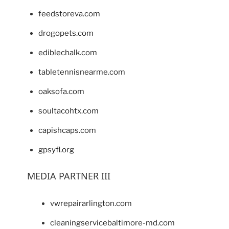
feedstoreva.com
drogopets.com
ediblechalk.com
tabletennisnearme.com
oaksofa.com
soultacohtx.com
capishcaps.com
gpsyfl.org
MEDIA PARTNER III
vwrepairarlington.com
cleaningservicebaltimore-md.com