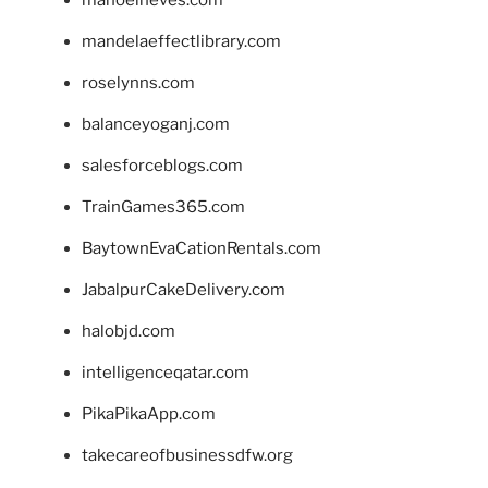
manoelneves.com
mandelaeffectlibrary.com
roselynns.com
balanceyoganj.com
salesforceblogs.com
TrainGames365.com
BaytownEvaCationRentals.com
JabalpurCakeDelivery.com
halobjd.com
intelligenceqatar.com
PikaPikaApp.com
takecareofbusinessdfw.org