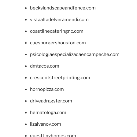
beckslandscapeandfence.com
vistaaltadelveramendi.com
coastlinecateringnc.com
cuesburgershouston.com
psicologiaespecializadaencampeche.com
dmtacos.com
crescentstreetprinting.com
hornopizza.com
driveadragster.com
hematologa.com
lizaivanov.com
guesttinyhomes.com