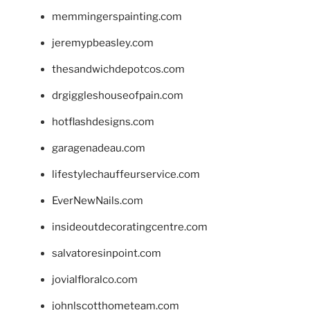
memmingerspainting.com
jeremypbeasley.com
thesandwichdepotcos.com
drgiggleshouseofpain.com
hotflashdesigns.com
garagenadeau.com
lifestylechauffeurservice.com
EverNewNails.com
insideoutdecoratingcentre.com
salvatoresinpoint.com
jovialfloralco.com
johnlscotthometeam.com