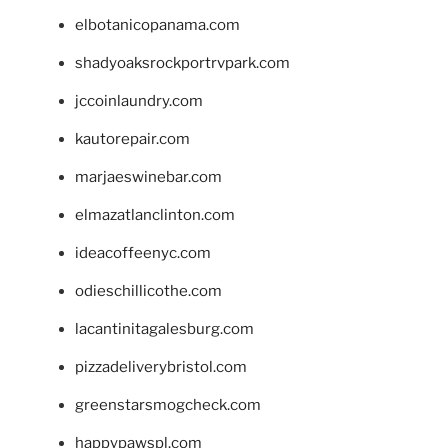
elbotanicopanama.com
shadyoaksrockportrvpark.com
jccoinlaundry.com
kautorepair.com
marjaeswinebar.com
elmazatlanclinton.com
ideacoffeenyc.com
odieschillicothe.com
lacantinitagalesburg.com
pizzadeliverybristol.com
greenstarsmogcheck.com
happypawspl.com