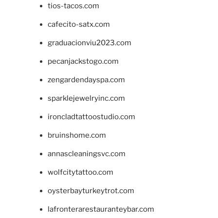
tios-tacos.com
cafecito-satx.com
graduacionviu2023.com
pecanjackstogo.com
zengardendayspa.com
sparklejewelryinc.com
ironcladtattoostudio.com
bruinshome.com
annascleaningsvc.com
wolfcitytattoo.com
oysterbayturkeytrot.com
lafronterarestauranteybar.com