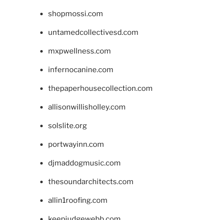
shopmossi.com
untamedcollectivesd.com
mxpwellness.com
infernocanine.com
thepaperhousecollection.com
allisonwillisholley.com
solslite.org
portwayinn.com
djmaddogmusic.com
thesoundarchitects.com
allin1roofing.com
keepjudgewebb.com