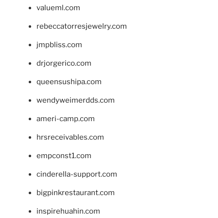
valueml.com
rebeccatorresjewelry.com
jmpbliss.com
drjorgerico.com
queensushipa.com
wendyweimerdds.com
ameri-camp.com
hrsreceivables.com
empconst1.com
cinderella-support.com
bigpinkrestaurant.com
inspirehuahin.com