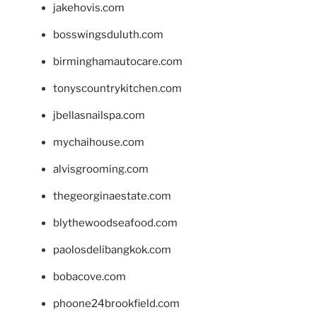
jakehovis.com
bosswingsduluth.com
birminghamautocare.com
tonyscountrykitchen.com
jbellasnailspa.com
mychaihouse.com
alvisgrooming.com
thegeorginaestate.com
blythewoodseafood.com
paolosdelibangkok.com
bobacove.com
phoone24brookfield.com