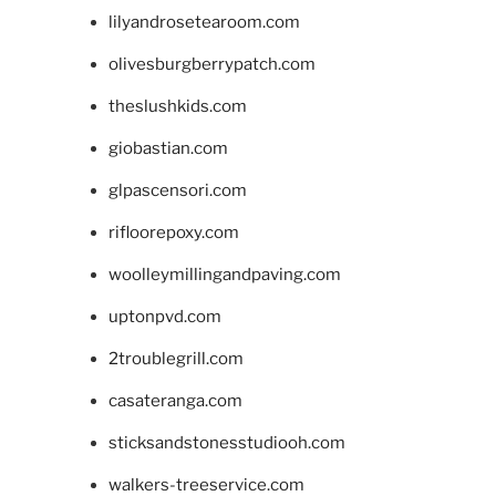
lilyandrosetearoom.com
olivesburgberrypatch.com
theslushkids.com
giobastian.com
glpascensori.com
rifloorepoxy.com
woolleymillingandpaving.com
uptonpvd.com
2troublegrill.com
casateranga.com
sticksandstonesstudiooh.com
walkers-treeservice.com