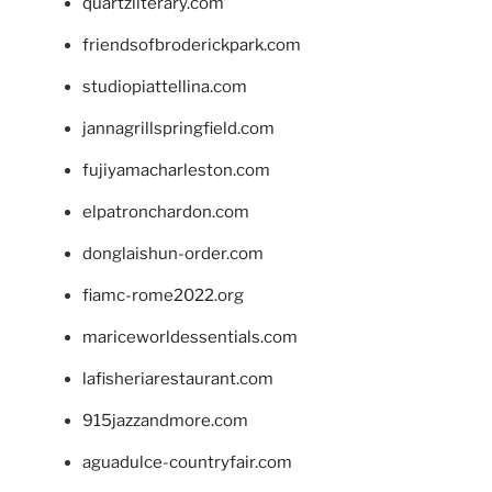
quartzliterary.com
friendsofbroderickpark.com
studiopiattellina.com
jannagrillspringfield.com
fujiyamacharleston.com
elpatronchardon.com
donglaishun-order.com
fiamc-rome2022.org
mariceworldessentials.com
lafisheriarestaurant.com
915jazzandmore.com
aguadulce-countryfair.com