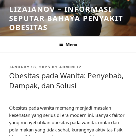
Skip
LIZAIANOV – INFORMASI
to
SEPUTAR BAHAYA PENYAKIT
content
OBESITAS
Menu
POSTED
JANUARY 16, 2025
BY
ADMINLIZ
ON
Obesitas pada Wanita: Penyebab,
Dampak, dan Solusi
Obesitas pada wanita memang menjadi masalah
kesehatan yang serius di era modern ini. Banyak faktor
yang menyebabkan obesitas pada wanita, mulai dari
pola makan yang tidak sehat, kurangnya aktivitas fisik,