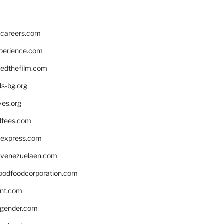
hcareers.com
xperience.com
edthefilm.com
ds-bg.org
ves.org
tees.com
rsexpress.com
venezuelaen.com
oodfoodcorporation.com
nnt.com
gender.com