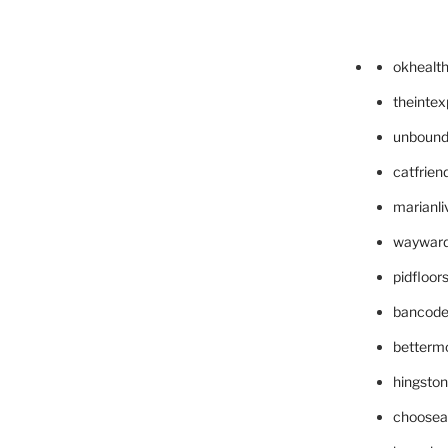
okhealt
theinte
unbound
catfrien
marianli
wayward
pidfloo
bancode
betterm
hingsto
choosea