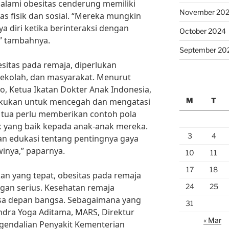
alami obesitas cenderung memiliki
November 20
as fisik dan sosial. “Mereka mungkin
a diri ketika berinteraksi dengan
October 2024
” tambahnya.
September 20
itas pada remaja, diperlukan
sekolah, dan masyarakat. Menurut
o, Ketua Ikatan Dokter Anak Indonesia,
M
T
ilakukan untuk mencegah dan mengatasi
 tua perlu memberikan contoh pola
ik yang baik kepada anak-anak mereka.
3
4
an edukasi tentang pentingnya gaya
winya,” paparnya.
10
11
17
18
n yang tepat, obesitas pada remaja
24
25
ngan serius. Kesehatan remaja
sa depan bangsa. Sebagaimana yang
31
jandra Yoga Aditama, MARS, Direktur
« Mar
gendalian Penyakit Kementerian