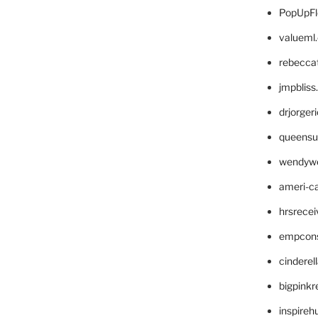
PopUpFl
valueml
rebecca
jmpblis
drjorger
queensu
wendyw
ameri-
hrsrece
empcon
cinderel
bigpinkr
inspireh