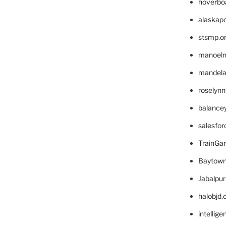
hoverbo
alaskapo
stsmp.o
manoel
mandelae
roselyn
balance
salesfo
TrainG
Baytown
Jabalpu
halobjd
intellig