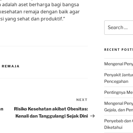
 adalah aset berharga bagi bangsa
t kesehatan remaja dengan baik agar
i yang sehat dan produktif.”
Search
for:
RECENT POST
Mengenal Penya
A REMAJA
Penyakit Jantu
Pencegahan
Pentingnya Men
NEXT
Next
Mengenal Penya
Post
an
Risiko Kesehatan akibat Obesitas:
Gejala, dan P
Kenali dan Tanggulangi Sejak Dini
Penyebab dan G
Diketahui