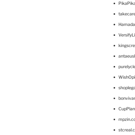
PikaPik
takecar
Hamada
VersifyL
kingscr
antaeus
purelyc
WishOp
shopleg
bonviva
CupPlan
mpzin.c
stcreal.