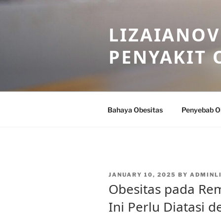
Skip
to
LIZAIANOV
content
PENYAKIT 
Bahaya Obesitas
Penyebab O
POSTED
JANUARY 10, 2025
BY
ADMINL
ON
Obesitas pada Re
Ini Perlu Diatasi 