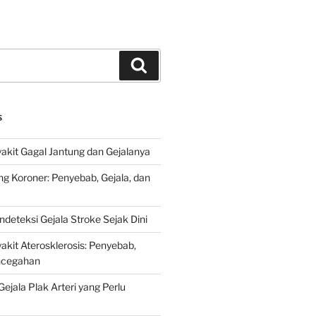
Search
S
kit Gagal Jantung dan Gejalanya
ng Koroner: Penyebab, Gejala, dan
deteksi Gejala Stroke Sejak Dini
kit Aterosklerosis: Penyebab,
encegahan
ejala Plak Arteri yang Perlu