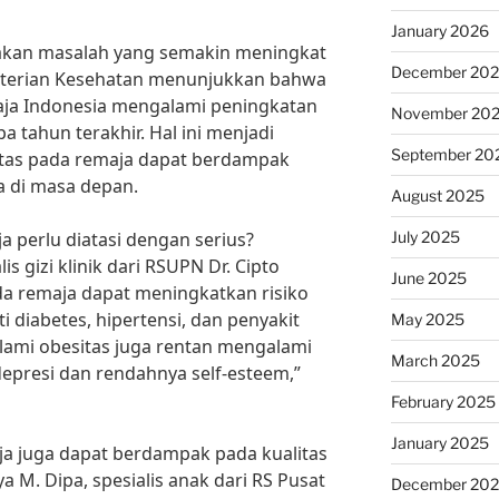
January 2026
akan masalah yang semakin meningkat
December 20
enterian Kesehatan menunjukkan bahwa
aja Indonesia mengalami peningkatan
November 20
a tahun terakhir. Hal ini menjadi
September 20
itas pada remaja dapat berdampak
 di masa depan.
August 2025
July 2025
 perlu diatasi dengan serius?
is gizi klinik dari RSUPN Dr. Cipto
June 2025
 remaja dapat meningkatkan risiko
i diabetes, hipertensi, dan penyakit
May 2025
lami obesitas juga rentan mengalami
March 2025
depresi dan rendahnya self-esteem,”
February 2025
January 2025
aja juga dapat berdampak pada kualitas
a M. Dipa, spesialis anak dari RS Pusat
December 20