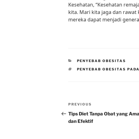
Kesehatan, “Kesehatan remaja
kita. Mari kita jaga dan rawa
mereka dapat menjadi generas
CATEGORIES
PENYEBAB OBESITAS
TAGS
PENYEBAB OBESITAS PAD
Post
Previous
PREVIOUS
navigation
Post
Tips Diet Tanpa Obat yang Am
dan Efektif