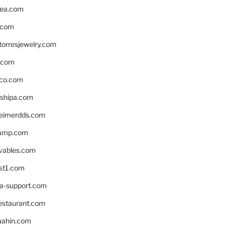
ea.com
.com
torresjewelry.com
s.com
ico.com
shipa.com
eimerdds.com
camp.com
ivables.com
st1.com
la-support.com
estaurant.com
uahin.com