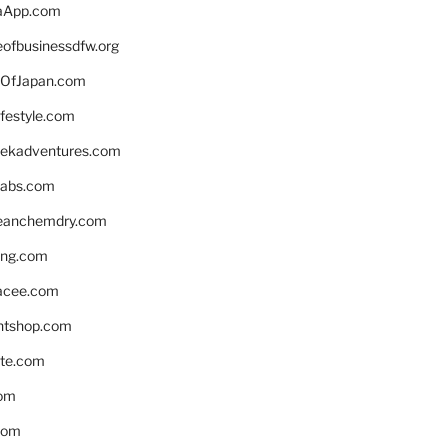
aApp.com
eofbusinessdfw.org
OfJapan.com
ifestyle.com
eekadventures.com
labs.com
leanchemdry.com
ing.com
acee.com
ntshop.com
te.com
om
com