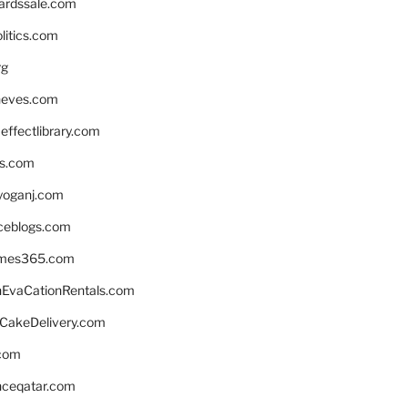
ardssale.com
litics.com
rg
neves.com
ffectlibrary.com
ns.com
yoganj.com
rceblogs.com
ames365.com
EvaCationRentals.com
rCakeDelivery.com
.com
enceqatar.com