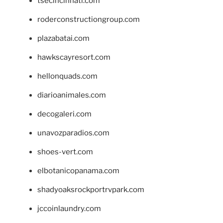
tsecincinnati.com
roderconstructiongroup.com
plazabatai.com
hawkscayresort.com
hellonquads.com
diarioanimales.com
decogaleri.com
unavozparadios.com
shoes-vert.com
elbotanicopanama.com
shadyoaksrockportrvpark.com
jccoinlaundry.com