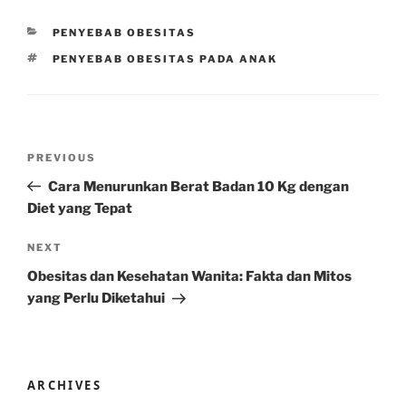
CATEGORIES
PENYEBAB OBESITAS
TAGS
PENYEBAB OBESITAS PADA ANAK
Post
Previous
PREVIOUS
navigation
Post
Cara Menurunkan Berat Badan 10 Kg dengan
Diet yang Tepat
Next
NEXT
Post
Obesitas dan Kesehatan Wanita: Fakta dan Mitos
yang Perlu Diketahui
ARCHIVES