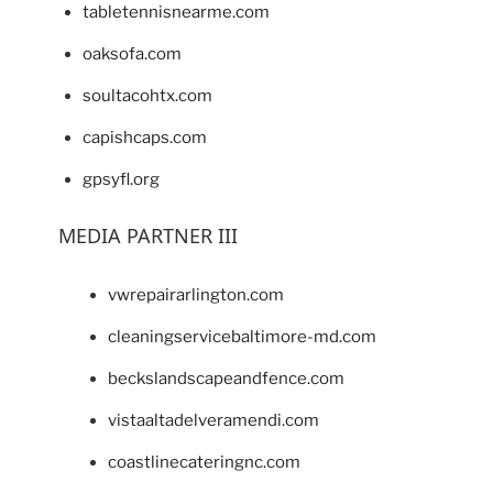
tabletennisnearme.com
oaksofa.com
soultacohtx.com
capishcaps.com
gpsyfl.org
MEDIA PARTNER III
vwrepairarlington.com
cleaningservicebaltimore-md.com
beckslandscapeandfence.com
vistaaltadelveramendi.com
coastlinecateringnc.com