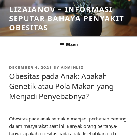
Skip
LIZAIANOV – INFORMASI
to
SEPUTAR BAHAYA PENYAKIT
content
OBESITAS
Menu
POSTED
DECEMBER 4, 2024
BY
ADMINLIZ
ON
Obesitas pada Anak: Apakah
Genetik atau Pola Makan yang
Menjadi Penyebabnya?
Obesitas pada anak semakin menjadi perhatian penting
dalam masyarakat saat ini. Banyak orang bertanya-
tanya, apakah obesitas pada anak disebabkan oleh