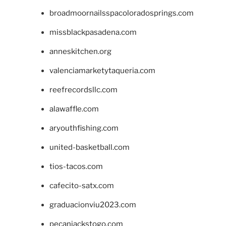
broadmoornailsspacoloradosprings.com
missblackpasadena.com
anneskitchen.org
valenciamarketytaqueria.com
reefrecordsllc.com
alawaffle.com
aryouthfishing.com
united-basketball.com
tios-tacos.com
cafecito-satx.com
graduacionviu2023.com
pecanjackstogo.com