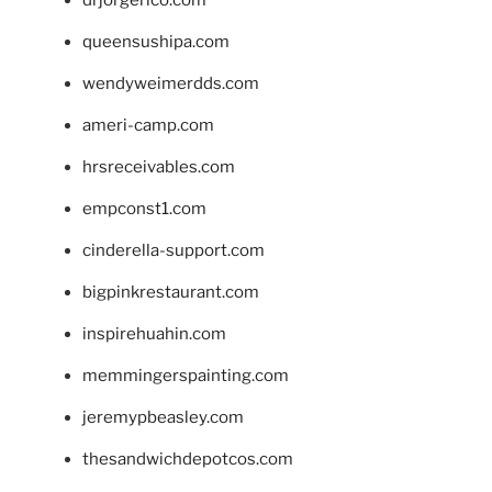
drjorgerico.com
queensushipa.com
wendyweimerdds.com
ameri-camp.com
hrsreceivables.com
empconst1.com
cinderella-support.com
bigpinkrestaurant.com
inspirehuahin.com
memmingerspainting.com
jeremypbeasley.com
thesandwichdepotcos.com