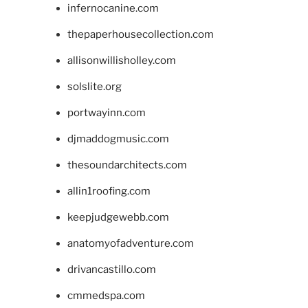
infernocanine.com
thepaperhousecollection.com
allisonwillisholley.com
solslite.org
portwayinn.com
djmaddogmusic.com
thesoundarchitects.com
allin1roofing.com
keepjudgewebb.com
anatomyofadventure.com
drivancastillo.com
cmmedspa.com