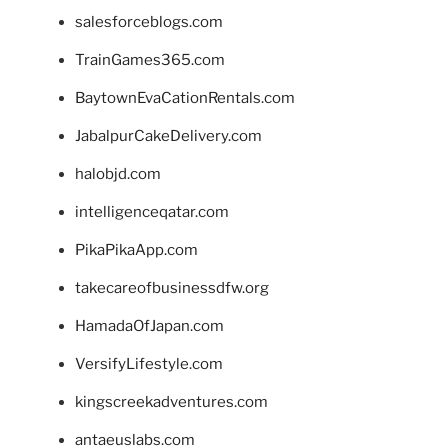
salesforceblogs.com
TrainGames365.com
BaytownEvaCationRentals.com
JabalpurCakeDelivery.com
halobjd.com
intelligenceqatar.com
PikaPikaApp.com
takecareofbusinessdfw.org
HamadaOfJapan.com
VersifyLifestyle.com
kingscreekadventures.com
antaeuslabs.com