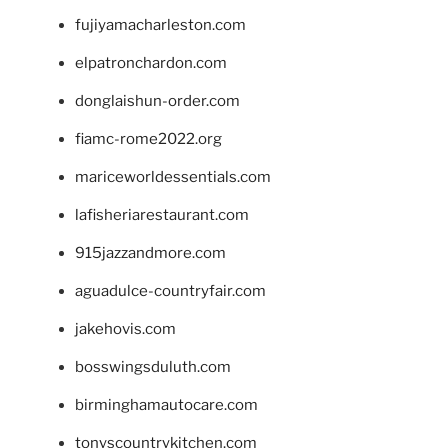
fujiyamacharleston.com
elpatronchardon.com
donglaishun-order.com
fiamc-rome2022.org
mariceworldessentials.com
lafisheriarestaurant.com
915jazzandmore.com
aguadulce-countryfair.com
jakehovis.com
bosswingsduluth.com
birminghamautocare.com
tonyscountrykitchen.com