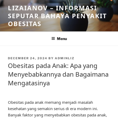
Skip
LIZAIANOV – INFORMASI
to
SEPUTAR BAHAYA PENYAKIT
content
OBESITAS
Menu
POSTED
DECEMBER 24, 2024
BY
ADMINLIZ
ON
Obesitas pada Anak: Apa yang
Menyebabkannya dan Bagaimana
Mengatasinya
Obesitas pada anak memang menjadi masalah
kesehatan yang semakin serius di era modern ini.
Banyak faktor yang menyebabkan obesitas pada anak,