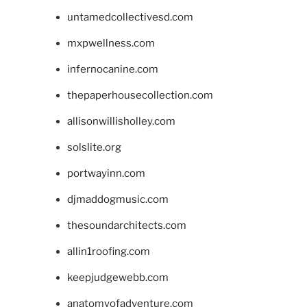
untamedcollectivesd.com
mxpwellness.com
infernocanine.com
thepaperhousecollection.com
allisonwillisholley.com
solslite.org
portwayinn.com
djmaddogmusic.com
thesoundarchitects.com
allin1roofing.com
keepjudgewebb.com
anatomyofadventure.com