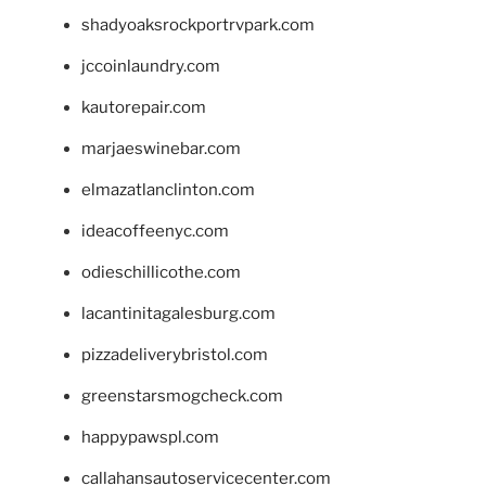
shadyoaksrockportrvpark.com
jccoinlaundry.com
kautorepair.com
marjaeswinebar.com
elmazatlanclinton.com
ideacoffeenyc.com
odieschillicothe.com
lacantinitagalesburg.com
pizzadeliverybristol.com
greenstarsmogcheck.com
happypawspl.com
callahansautoservicecenter.com