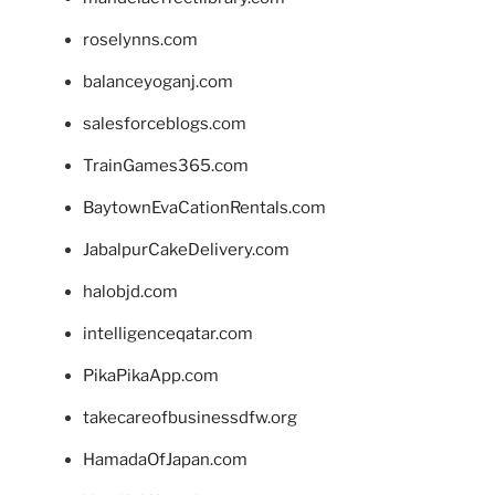
roselynns.com
balanceyoganj.com
salesforceblogs.com
TrainGames365.com
BaytownEvaCationRentals.com
JabalpurCakeDelivery.com
halobjd.com
intelligenceqatar.com
PikaPikaApp.com
takecareofbusinessdfw.org
HamadaOfJapan.com