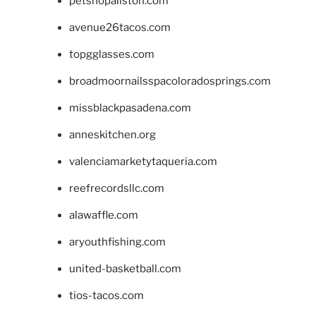
petshopallston.com
avenue26tacos.com
topgglasses.com
broadmoornailsspacoloradosprings.com
missblackpasadena.com
anneskitchen.org
valenciamarketytaqueria.com
reefrecordsllc.com
alawaffle.com
aryouthfishing.com
united-basketball.com
tios-tacos.com