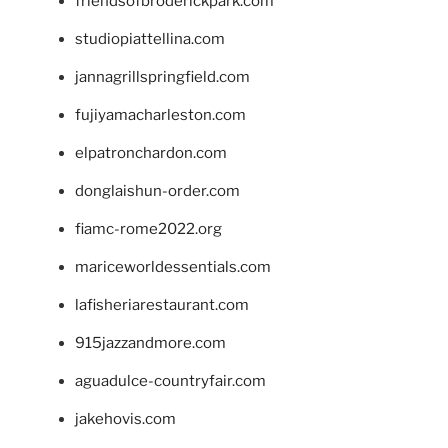
friendsofbroderickpark.com
studiopiattellina.com
jannagrillspringfield.com
fujiyamacharleston.com
elpatronchardon.com
donglaishun-order.com
fiamc-rome2022.org
mariceworldessentials.com
lafisheriarestaurant.com
915jazzandmore.com
aguadulce-countryfair.com
jakehovis.com