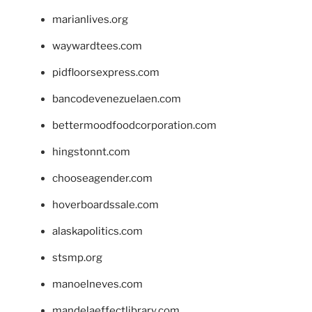
marianlives.org
waywardtees.com
pidfloorsexpress.com
bancodevenezuelaen.com
bettermoodfoodcorporation.com
hingstonnt.com
chooseagender.com
hoverboardssale.com
alaskapolitics.com
stsmp.org
manoelneves.com
mandelaeffectlibrary.com