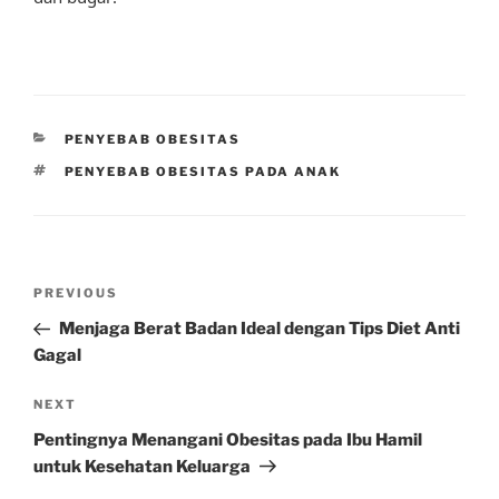
CATEGORIES
PENYEBAB OBESITAS
TAGS
PENYEBAB OBESITAS PADA ANAK
Post
Previous
PREVIOUS
navigation
Post
Menjaga Berat Badan Ideal dengan Tips Diet Anti
Gagal
Next
NEXT
Post
Pentingnya Menangani Obesitas pada Ibu Hamil
untuk Kesehatan Keluarga