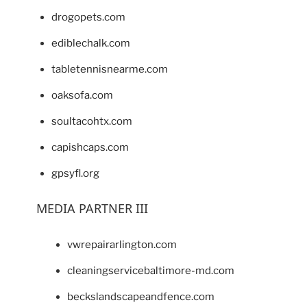
drogopets.com
ediblechalk.com
tabletennisnearme.com
oaksofa.com
soultacohtx.com
capishcaps.com
gpsyfl.org
MEDIA PARTNER III
vwrepairarlington.com
cleaningservicebaltimore-md.com
beckslandscapeandfence.com