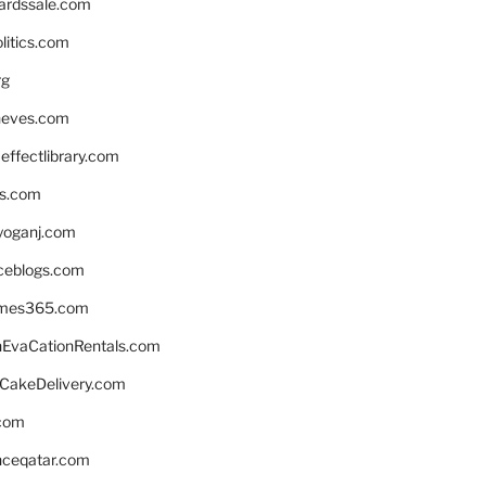
ardssale.com
litics.com
rg
neves.com
ffectlibrary.com
ns.com
yoganj.com
rceblogs.com
ames365.com
EvaCationRentals.com
rCakeDelivery.com
.com
enceqatar.com