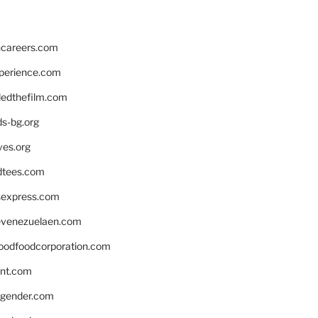
hcareers.com
xperience.com
edthefilm.com
ds-bg.org
ves.org
tees.com
rsexpress.com
venezuelaen.com
oodfoodcorporation.com
nnt.com
gender.com