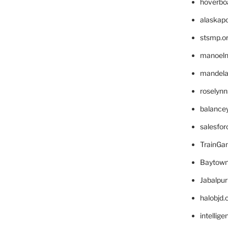
hoverbo
alaskapo
stsmp.o
manoel
mandelae
roselyn
balance
salesfo
TrainG
Baytown
Jabalpu
halobjd
intellig