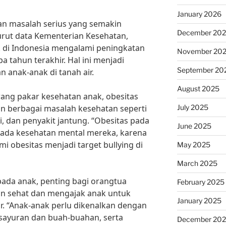
January 2026
n masalah serius yang semakin
December 20
urut data Kementerian Kesehatan,
k di Indonesia mengalami peningkatan
November 20
a tahun terakhir. Hal ini menjadi
September 20
 anak-anak di tanah air.
August 2025
rang pakar kesehatan anak, obesitas
July 2025
 berbagai masalah kesehatan seperti
i, dan penyakit jantung. “Obesitas pada
June 2025
ada kesehatan mental mereka, karena
i obesitas menjadi target bullying di
May 2025
March 2025
ada anak, penting bagi orangtua
February 2025
n sehat dan mengajak anak untuk
January 2025
tur. “Anak-anak perlu dikenalkan dengan
sayuran dan buah-buahan, serta
December 20