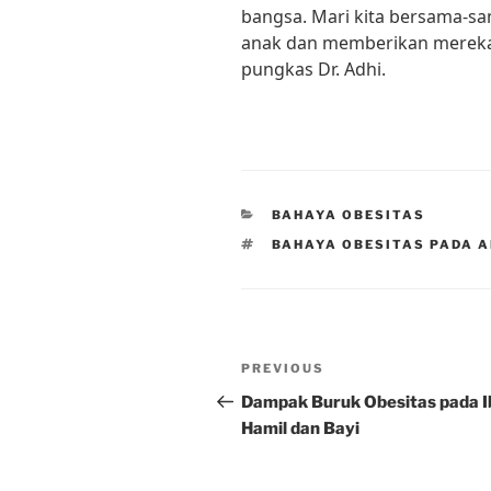
bangsa. Mari kita bersama-s
anak dan memberikan mereka 
pungkas Dr. Adhi.
CATEGORIES
BAHAYA OBESITAS
TAGS
BAHAYA OBESITAS PADA 
Post
Previous
PREVIOUS
navigation
Post
Dampak Buruk Obesitas pada I
Hamil dan Bayi