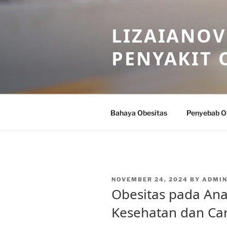
Skip
to
LIZAIANOV
content
PENYAKIT 
Bahaya Obesitas
Penyebab O
POSTED
NOVEMBER 24, 2024
BY
ADMIN
ON
Obesitas pada Ana
Kesehatan dan Ca