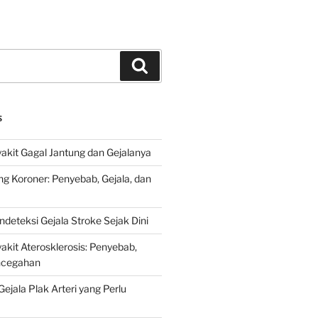
Search
S
kit Gagal Jantung dan Gejalanya
ng Koroner: Penyebab, Gejala, dan
deteksi Gejala Stroke Sejak Dini
kit Aterosklerosis: Penyebab,
encegahan
ejala Plak Arteri yang Perlu