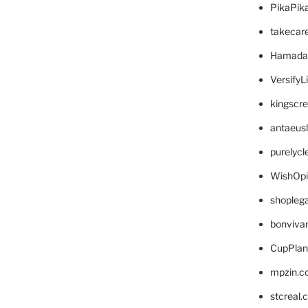
PikaPik
takecar
Hamada
VersifyL
kingscr
antaeus
purelyc
WishOp
shopleg
bonviva
CupPlan
mpzin.c
stcreal.