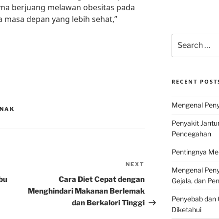
ama berjuang melawan obesitas pada
masa depan yang lebih sehat,”
Search
for:
RECENT POST
Mengenal Penya
ANAK
Penyakit Jantu
Pencegahan
Pentingnya Men
NEXT
Next
Mengenal Penya
Post
bu
Cara Diet Cepat dengan
Gejala, dan P
Menghindari Makanan Berlemak
Penyebab dan G
dan Berkalori Tinggi
Diketahui