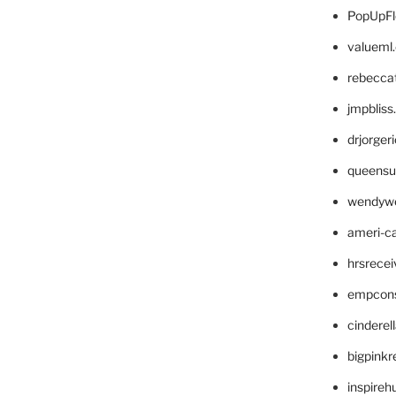
PopUpFl
valueml
rebecca
jmpblis
drjorger
queensu
wendyw
ameri-
hrsrece
empcon
cinderel
bigpinkr
inspireh