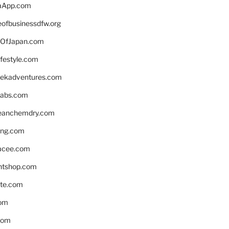
aApp.com
eofbusinessdfw.org
OfJapan.com
ifestyle.com
eekadventures.com
labs.com
leanchemdry.com
ing.com
acee.com
ntshop.com
te.com
om
com