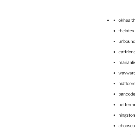
okhealt
theinte
unbound
catfrien
marianli
wayward
pidfloo
bancode
betterm
hingsto
choosea