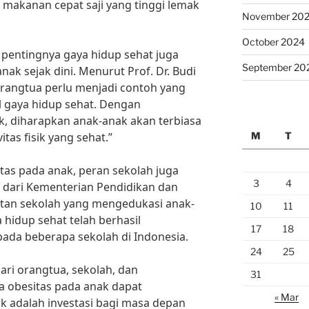
makanan cepat saji yang tinggi lemak
November 20
October 2024
g pentingnya gaya hidup sehat juga
September 20
nak sejak dini. Menurut Prof. Dr. Budi
“Orangtua perlu menjadi contoh yang
l gaya hidup sehat. Dengan
, diharapkan anak-anak akan terbiasa
M
T
tas fisik yang sehat.”
as pada anak, peran sekolah juga
3
4
 dari Kementerian Pendidikan dan
tan sekolah yang mengedukasi anak-
10
11
hidup sehat telah berhasil
17
18
ada beberapa sekolah di Indonesia.
24
25
ri orangtua, sekolah, dan
31
a obesitas pada anak dapat
« Mar
k adalah investasi bagi masa depan