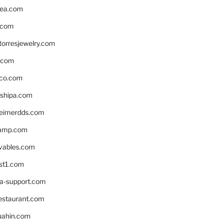
ea.com
.com
torresjewelry.com
s.com
ico.com
shipa.com
eimerdds.com
camp.com
ivables.com
st1.com
la-support.com
estaurant.com
uahin.com