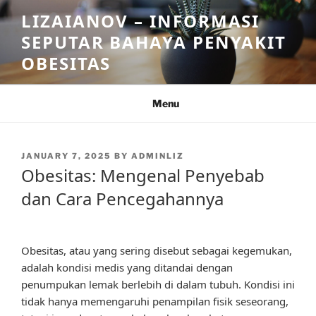
Skip
LIZAIANOV – INFORMASI
to
SEPUTAR BAHAYA PENYAKIT
content
OBESITAS
Menu
POSTED
JANUARY 7, 2025
BY
ADMINLIZ
ON
Obesitas: Mengenal Penyebab
dan Cara Pencegahannya
Obesitas, atau yang sering disebut sebagai kegemukan,
adalah kondisi medis yang ditandai dengan
penumpukan lemak berlebih di dalam tubuh. Kondisi ini
tidak hanya memengaruhi penampilan fisik seseorang,