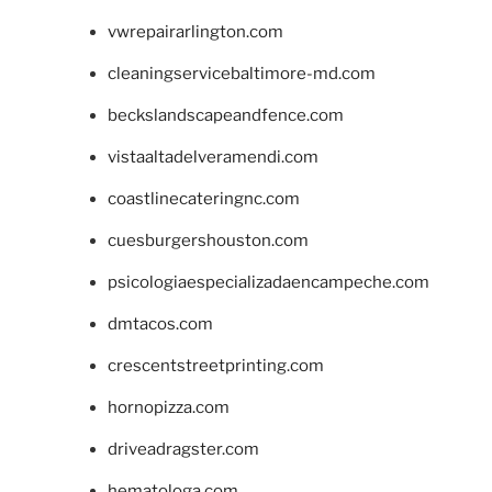
vwrepairarlington.com
cleaningservicebaltimore-md.com
beckslandscapeandfence.com
vistaaltadelveramendi.com
coastlinecateringnc.com
cuesburgershouston.com
psicologiaespecializadaencampeche.com
dmtacos.com
crescentstreetprinting.com
hornopizza.com
driveadragster.com
hematologa.com