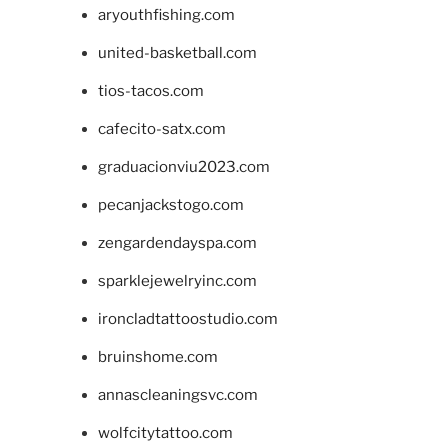
aryouthfishing.com
united-basketball.com
tios-tacos.com
cafecito-satx.com
graduacionviu2023.com
pecanjackstogo.com
zengardendayspa.com
sparklejewelryinc.com
ironcladtattoostudio.com
bruinshome.com
annascleaningsvc.com
wolfcitytattoo.com