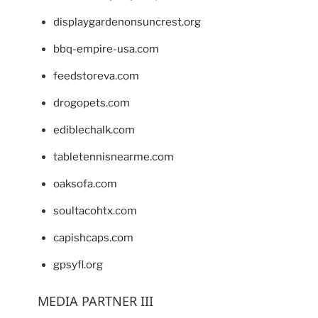
displaygardenonsuncrest.org
bbq-empire-usa.com
feedstoreva.com
drogopets.com
ediblechalk.com
tabletennisnearme.com
oaksofa.com
soultacohtx.com
capishcaps.com
gpsyfl.org
MEDIA PARTNER III