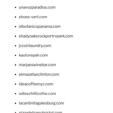
unavozparadios.com
shoes-vert.com
elbotanicopanama.com
shadyoaksrockportrvpark.com
jccoinlaundry.com
kautorepair.com
marjaeswinebar.com
elmazatlanclinton.com
ideacoffeenyc.com
odieschillicothe.com
lacantinitagalesburg.com
pizzadeliverybristol.com