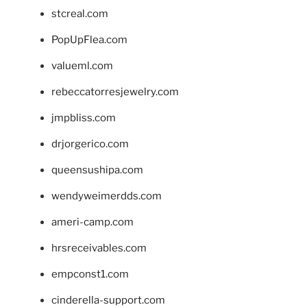
stcreal.com
PopUpFlea.com
valueml.com
rebeccatorresjewelry.com
jmpbliss.com
drjorgerico.com
queensushipa.com
wendyweimerdds.com
ameri-camp.com
hrsreceivables.com
empconst1.com
cinderella-support.com