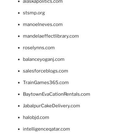
alaskapolitics.com
stsmp.org
manoelneves.com
mandelaeffectlibrary.com
roselynns.com
balanceyoganj.com
salesforceblogs.com
TrainGames365.com
BaytownEvaCationRentals.com
JabalpurCakeDelivery.com
halobjd.com
intelligenceqatar.com