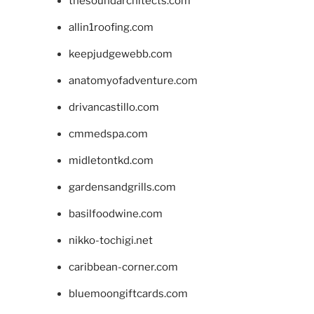
thesoundarchitects.com
allin1roofing.com
keepjudgewebb.com
anatomyofadventure.com
drivancastillo.com
cmmedspa.com
midletontkd.com
gardensandgrills.com
basilfoodwine.com
nikko-tochigi.net
caribbean-corner.com
bluemoongiftcards.com