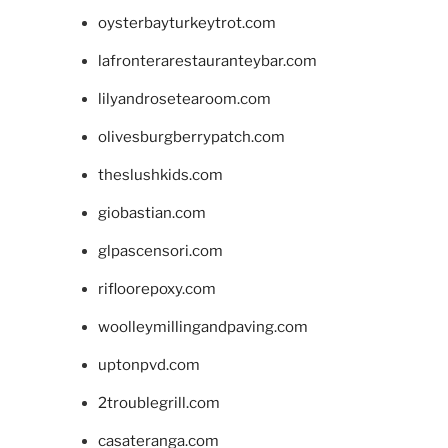
oysterbayturkeytrot.com
lafronterarestauranteybar.com
lilyandrosetearoom.com
olivesburgberrypatch.com
theslushkids.com
giobastian.com
glpascensori.com
rifloorepoxy.com
woolleymillingandpaving.com
uptonpvd.com
2troublegrill.com
casateranga.com