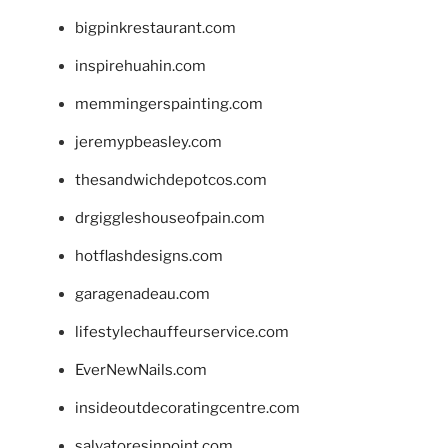
bigpinkrestaurant.com
inspirehuahin.com
memmingerspainting.com
jeremypbeasley.com
thesandwichdepotcos.com
drgiggleshouseofpain.com
hotflashdesigns.com
garagenadeau.com
lifestylechauffeurservice.com
EverNewNails.com
insideoutdecoratingcentre.com
salvatoresinpoint.com