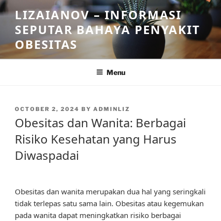
Skip
LIZAIANOV – INFORMASI
to
SEPUTAR BAHAYA PENYAKIT
content
OBESITAS
Menu
POSTED
OCTOBER 2, 2024
BY
ADMINLIZ
ON
Obesitas dan Wanita: Berbagai
Risiko Kesehatan yang Harus
Diwaspadai
Obesitas dan wanita merupakan dua hal yang seringkali
tidak terlepas satu sama lain. Obesitas atau kegemukan
pada wanita dapat meningkatkan risiko berbagai