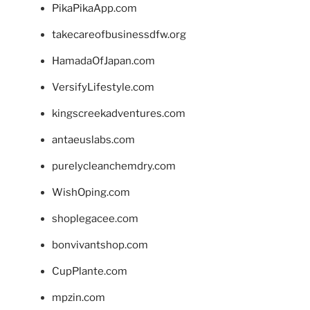
PikaPikaApp.com
takecareofbusinessdfw.org
HamadaOfJapan.com
VersifyLifestyle.com
kingscreekadventures.com
antaeuslabs.com
purelycleanchemdry.com
WishOping.com
shoplegacee.com
bonvivantshop.com
CupPlante.com
mpzin.com