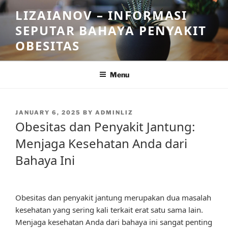
Skip
LIZAIANOV – INFORMASI
to
SEPUTAR BAHAYA PENYAKIT
content
OBESITAS
Menu
POSTED
JANUARY 6, 2025
BY
ADMINLIZ
ON
Obesitas dan Penyakit Jantung:
Menjaga Kesehatan Anda dari
Bahaya Ini
Obesitas dan penyakit jantung merupakan dua masalah
kesehatan yang sering kali terkait erat satu sama lain.
Menjaga kesehatan Anda dari bahaya ini sangat penting