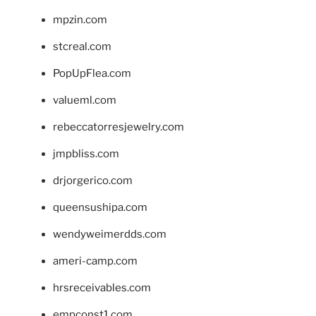
mpzin.com
stcreal.com
PopUpFlea.com
valueml.com
rebeccatorresjewelry.com
jmpbliss.com
drjorgerico.com
queensushipa.com
wendyweimerdds.com
ameri-camp.com
hrsreceivables.com
empconst1.com