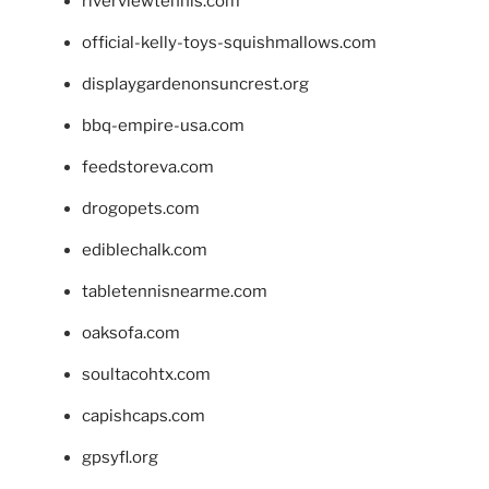
riverviewtennis.com
official-kelly-toys-squishmallows.com
displaygardenonsuncrest.org
bbq-empire-usa.com
feedstoreva.com
drogopets.com
ediblechalk.com
tabletennisnearme.com
oaksofa.com
soultacohtx.com
capishcaps.com
gpsyfl.org