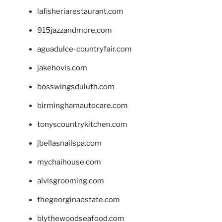
lafisheriarestaurant.com
915jazzandmore.com
aguadulce-countryfair.com
jakehovis.com
bosswingsduluth.com
birminghamautocare.com
tonyscountrykitchen.com
jbellasnailspa.com
mychaihouse.com
alvisgrooming.com
thegeorginaestate.com
blythewoodseafood.com