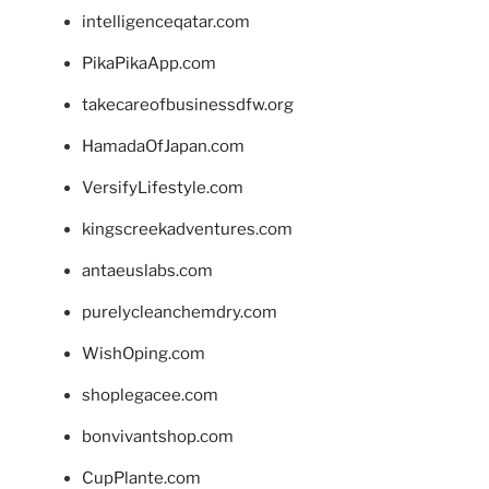
intelligenceqatar.com
PikaPikaApp.com
takecareofbusinessdfw.org
HamadaOfJapan.com
VersifyLifestyle.com
kingscreekadventures.com
antaeuslabs.com
purelycleanchemdry.com
WishOping.com
shoplegacee.com
bonvivantshop.com
CupPlante.com