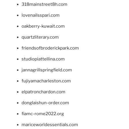
318mainstreet8h.com
lovenailsspari.com
oakberry-kuwait.com
quartzliterary.com
friendsofbroderickpark.com
studiopiattellina.com
jannagrillspringfield.com
fujiyamacharleston.com
elpatronchardon.com
donglaishun-order.com
fiamc-rome2022.org
mariceworldessentials.com