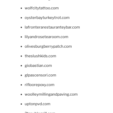
wolfcitytattoo.com
oysterbayturkeytrot.com
lafronterarestauranteybar.com
lilyandrosetearoom.com
olivesburgberrypatch.com
theslushkids.com
giobastian.com
glpascensori.com
rifloorepoxy.com
woolleymillingandpaving.com
uptonpvd.com