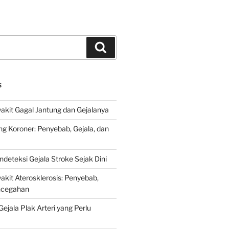
Search
S
kit Gagal Jantung dan Gejalanya
ng Koroner: Penyebab, Gejala, dan
deteksi Gejala Stroke Sejak Dini
kit Aterosklerosis: Penyebab,
encegahan
ejala Plak Arteri yang Perlu