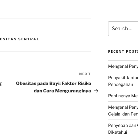
Search
for:
BESITAS SENTRAL
RECENT POST
Mengenal Penya
NEXT
Next
Penyakit Jantu
Post
g
Obesitas pada Bayi: Faktor Risiko
Pencegahan
dan Cara Menguranginya
Pentingnya Men
Mengenal Penya
Gejala, dan P
Penyebab dan G
Diketahui