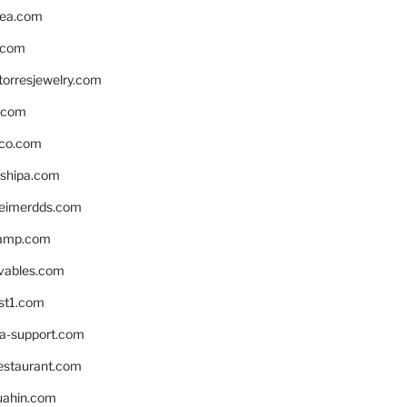
ea.com
.com
torresjewelry.com
s.com
ico.com
shipa.com
eimerdds.com
camp.com
ivables.com
st1.com
la-support.com
estaurant.com
uahin.com