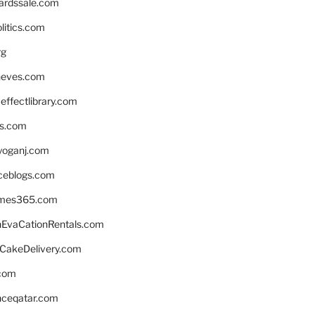
ardssale.com
litics.com
rg
neves.com
ffectlibrary.com
ns.com
yoganj.com
rceblogs.com
ames365.com
EvaCationRentals.com
rCakeDelivery.com
.com
enceqatar.com