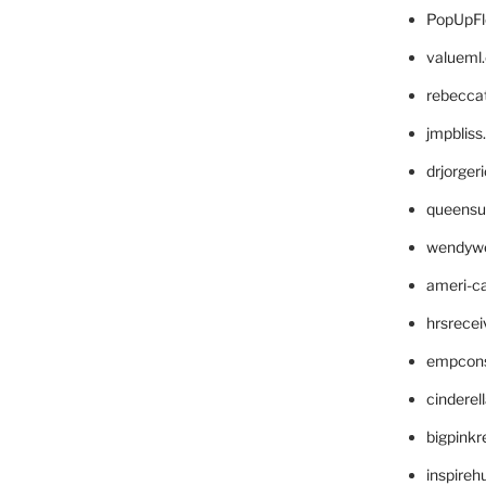
PopUpFl
valueml
rebecca
jmpblis
drjorger
queensu
wendyw
ameri-
hrsrece
empcon
cinderel
bigpinkr
inspireh