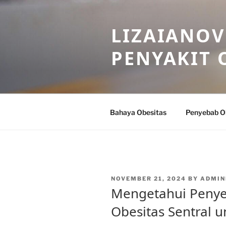
Skip
to
LIZAIANOV
content
PENYAKIT 
Bahaya Obesitas
Penyebab O
POSTED
NOVEMBER 21, 2024
BY
ADMIN
ON
Mengetahui Penye
Obesitas Sentral