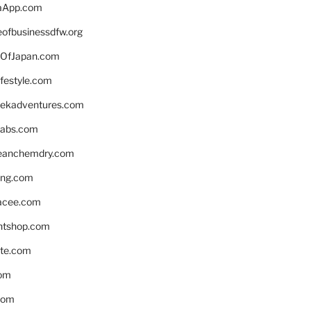
aApp.com
eofbusinessdfw.org
OfJapan.com
ifestyle.com
eekadventures.com
labs.com
leanchemdry.com
ing.com
acee.com
ntshop.com
te.com
om
com