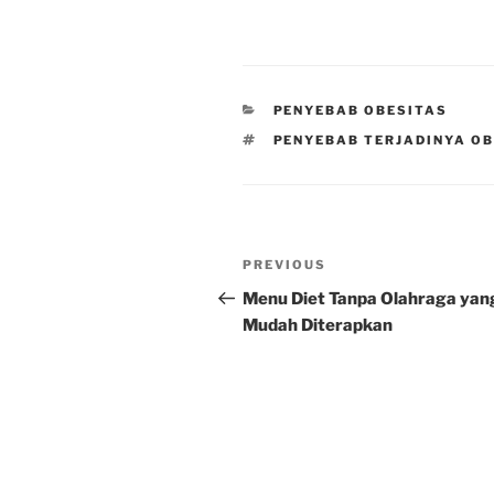
CATEGORIES
PENYEBAB OBESITAS
TAGS
PENYEBAB TERJADINYA O
Post
Previous
PREVIOUS
navigation
Post
Menu Diet Tanpa Olahraga yan
Mudah Diterapkan