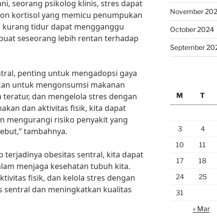
ani, seorang psikolog klinis, stres dapat
November 20
on kortisol yang memicu penumpukan
u, kurang tidur dapat mengganggu
October 2024
at seseorang lebih rentan terhadap
September 20
tral, penting untuk mengadopsi gaya
ankan untuk mengonsumsi makanan
M
T
 teratur, dan mengelola stres dengan
kan dan aktivitas fisik, kita dapat
n mengurangi risiko penyakit yang
3
4
sebut,” tambahnya.
10
11
erjadinya obesitas sentral, kita dapat
17
18
alam menjaga kesehatan tubuh kita.
24
25
tivitas fisik, dan kelola stres dengan
 sentral dan meningkatkan kualitas
31
« Mar