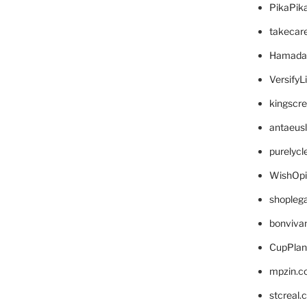
PikaPik
takecar
Hamada
VersifyL
kingscr
antaeus
purelyc
WishOp
shopleg
bonviva
CupPlan
mpzin.c
stcreal.