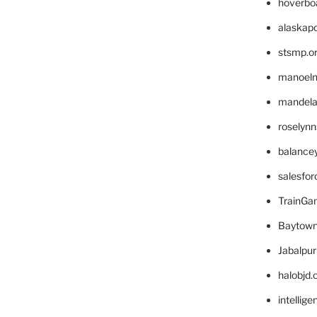
hoverbo
alaskapo
stsmp.o
manoel
mandelae
roselyn
balance
salesfo
TrainG
Baytown
Jabalpu
halobjd
intellig