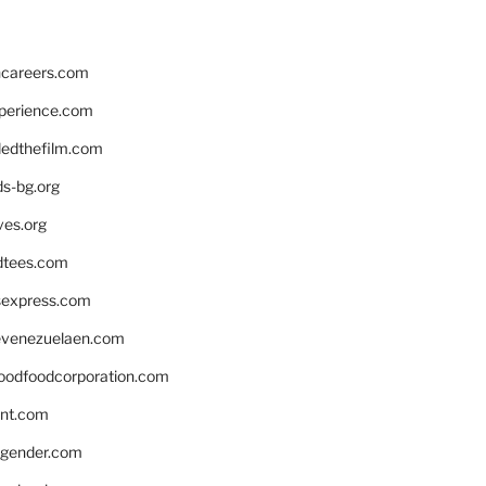
hcareers.com
xperience.com
edthefilm.com
ds-bg.org
ves.org
tees.com
rsexpress.com
venezuelaen.com
oodfoodcorporation.com
nnt.com
gender.com