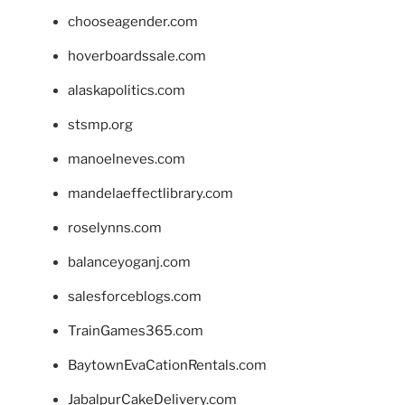
chooseagender.com
hoverboardssale.com
alaskapolitics.com
stsmp.org
manoelneves.com
mandelaeffectlibrary.com
roselynns.com
balanceyoganj.com
salesforceblogs.com
TrainGames365.com
BaytownEvaCationRentals.com
JabalpurCakeDelivery.com