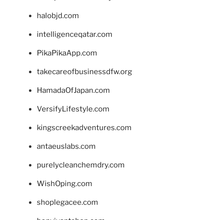
halobjd.com
intelligenceqatar.com
PikaPikaApp.com
takecareofbusinessdfw.org
HamadaOfJapan.com
VersifyLifestyle.com
kingscreekadventures.com
antaeuslabs.com
purelycleanchemdry.com
WishOping.com
shoplegacee.com