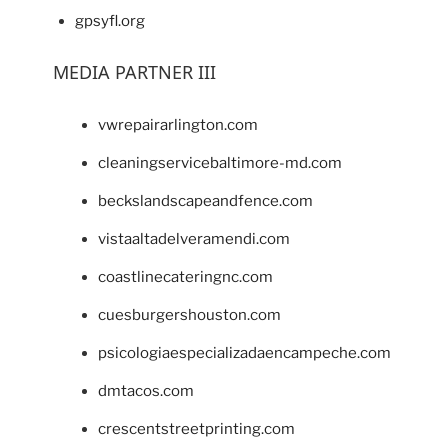
gpsyfl.org
MEDIA PARTNER III
vwrepairarlington.com
cleaningservicebaltimore-md.com
beckslandscapeandfence.com
vistaaltadelveramendi.com
coastlinecateringnc.com
cuesburgershouston.com
psicologiaespecializadaencampeche.com
dmtacos.com
crescentstreetprinting.com