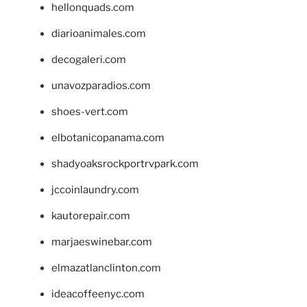
hellonquads.com
diarioanimales.com
decogaleri.com
unavozparadios.com
shoes-vert.com
elbotanicopanama.com
shadyoaksrockportrvpark.com
jccoinlaundry.com
kautorepair.com
marjaeswinebar.com
elmazatlanclinton.com
ideacoffeenyc.com