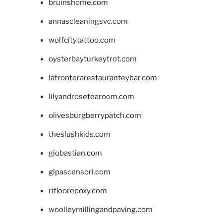
bruinshome.com
annascleaningsvc.com
wolfcitytattoo.com
oysterbayturkeytrot.com
lafronterarestauranteybar.com
lilyandrosetearoom.com
olivesburgberrypatch.com
theslushkids.com
giobastian.com
glpascensori.com
rifloorepoxy.com
woolleymillingandpaving.com