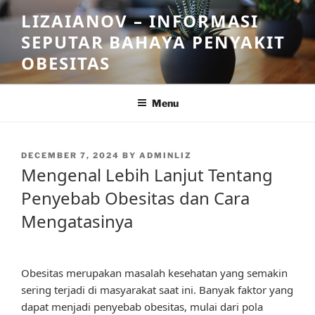
Skip
LIZAIANOV – INFORMASI
to
SEPUTAR BAHAYA PENYAKIT
content
OBESITAS
Menu
POSTED
DECEMBER 7, 2024
BY
ADMINLIZ
ON
Mengenal Lebih Lanjut Tentang
Penyebab Obesitas dan Cara
Mengatasinya
Obesitas merupakan masalah kesehatan yang semakin
sering terjadi di masyarakat saat ini. Banyak faktor yang
dapat menjadi penyebab obesitas, mulai dari pola