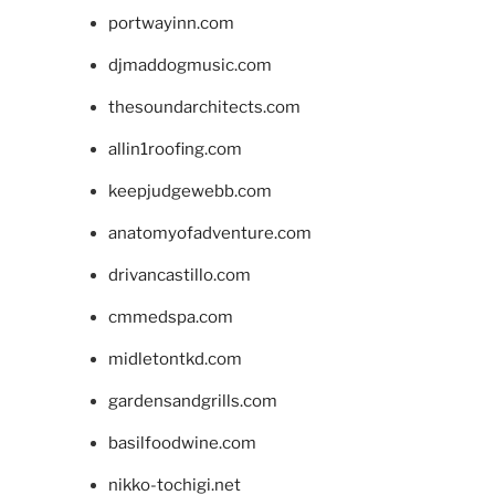
portwayinn.com
djmaddogmusic.com
thesoundarchitects.com
allin1roofing.com
keepjudgewebb.com
anatomyofadventure.com
drivancastillo.com
cmmedspa.com
midletontkd.com
gardensandgrills.com
basilfoodwine.com
nikko-tochigi.net