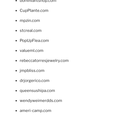
bonvivantshop.com
CupPlante.com
mpzin.com
stcreal.com
PopUpFlea.com
valueml.com
rebeccatorresjewelry.com
jmpbliss.com
drjorgerico.com
queensushipa.com
wendyweimerdds.com
ameri-camp.com