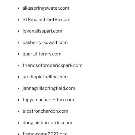
alkaspringswater.com
318mainstreet8h.com
lovenailsspari.com
oakberry-kuwait.com
quartzliterary.com
friendsofbroderickpark.com
studiopiattellina.com
jannagrillspringfield.com
fujiyamacharleston.com
elpatronchardon.com
donglaishun-order.com
fiamc-rome2022.org