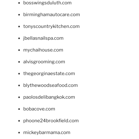
bosswingsduluth.com
birminghamautocare.com
tonyscountrykitchen.com
jbellasnailspa.com
mychaihouse.com
alvisgrooming.com
thegeorginaestate.com
blythewoodseafood.com
paolosdelibangkok.com
bobacove.com
phoone24brookfield.com
mickeybarmama.com