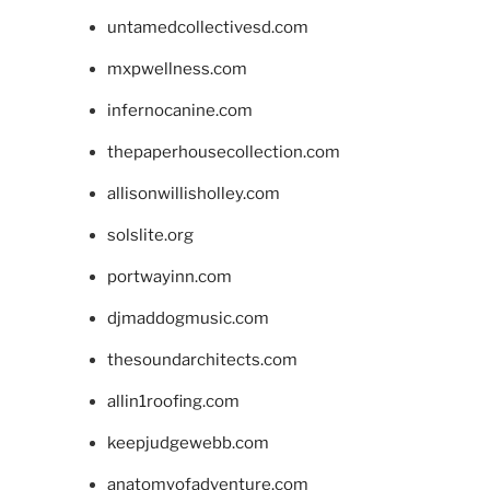
untamedcollectivesd.com
mxpwellness.com
infernocanine.com
thepaperhousecollection.com
allisonwillisholley.com
solslite.org
portwayinn.com
djmaddogmusic.com
thesoundarchitects.com
allin1roofing.com
keepjudgewebb.com
anatomyofadventure.com