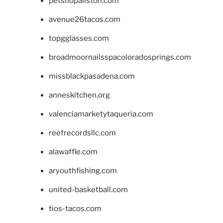
petshopallston.com
avenue26tacos.com
topgglasses.com
broadmoornailsspacoloradosprings.com
missblackpasadena.com
anneskitchen.org
valenciamarketytaqueria.com
reefrecordsllc.com
alawaffle.com
aryouthfishing.com
united-basketball.com
tios-tacos.com