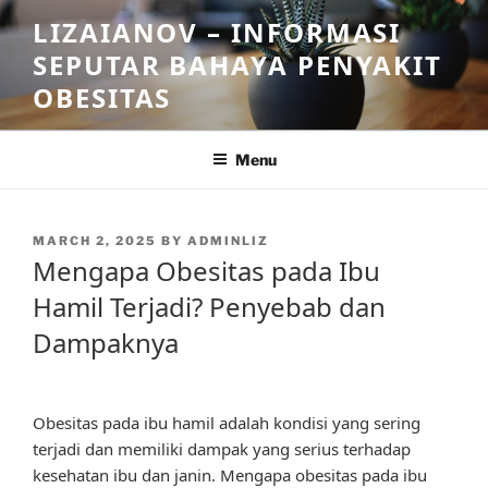
Skip
LIZAIANOV – INFORMASI
to
SEPUTAR BAHAYA PENYAKIT
content
OBESITAS
Menu
POSTED
MARCH 2, 2025
BY
ADMINLIZ
ON
Mengapa Obesitas pada Ibu
Hamil Terjadi? Penyebab dan
Dampaknya
Obesitas pada ibu hamil adalah kondisi yang sering
terjadi dan memiliki dampak yang serius terhadap
kesehatan ibu dan janin. Mengapa obesitas pada ibu