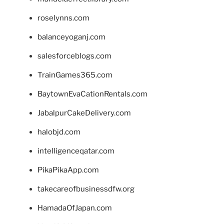
roselynns.com
balanceyoganj.com
salesforceblogs.com
TrainGames365.com
BaytownEvaCationRentals.com
JabalpurCakeDelivery.com
halobjd.com
intelligenceqatar.com
PikaPikaApp.com
takecareofbusinessdfw.org
HamadaOfJapan.com