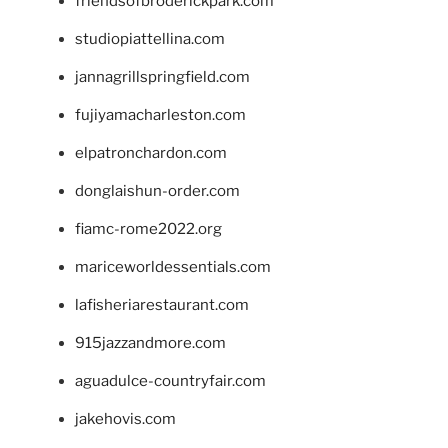
friendsofbroderickpark.com
studiopiattellina.com
jannagrillspringfield.com
fujiyamacharleston.com
elpatronchardon.com
donglaishun-order.com
fiamc-rome2022.org
mariceworldessentials.com
lafisheriarestaurant.com
915jazzandmore.com
aguadulce-countryfair.com
jakehovis.com