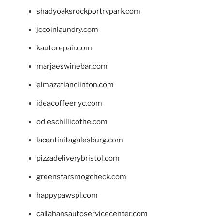
shadyoaksrockportrvpark.com
jccoinlaundry.com
kautorepair.com
marjaeswinebar.com
elmazatlanclinton.com
ideacoffeenyc.com
odieschillicothe.com
lacantinitagalesburg.com
pizzadeliverybristol.com
greenstarsmogcheck.com
happypawspl.com
callahansautoservicecenter.com