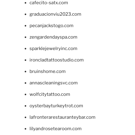
cafecito-satx.com
graduacionviu2023.com
pecanjackstogo.com
zengardendayspa.com
sparklejewelryinc.com
ironcladtattoostudio.com
bruinshome.com
annascleaningsvc.com
wolfcitytattoo.com
oysterbayturkeytrot.com
lafronterarestauranteybar.com
lilyandrosetearoom.com