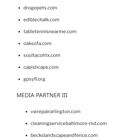
drogopets.com
ediblechalk.com
tabletennisnearme.com
oaksofa.com
soultacohtx.com
capishcaps.com
gpsyfl.org
MEDIA PARTNER III
vwrepairarlington.com
cleaningservicebaltimore-md.com
beckslandscapeandfence.com