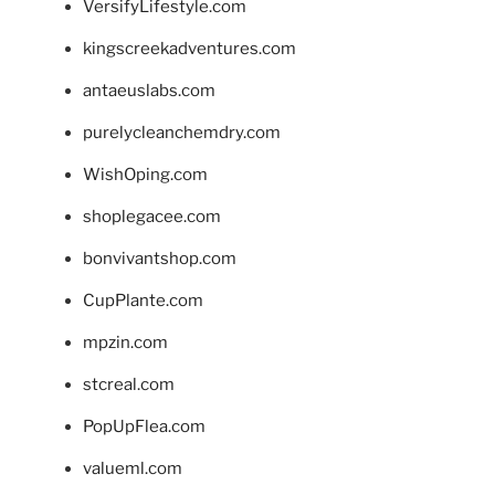
VersifyLifestyle.com
kingscreekadventures.com
antaeuslabs.com
purelycleanchemdry.com
WishOping.com
shoplegacee.com
bonvivantshop.com
CupPlante.com
mpzin.com
stcreal.com
PopUpFlea.com
valueml.com