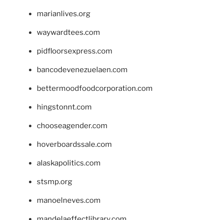
marianlives.org
waywardtees.com
pidfloorsexpress.com
bancodevenezuelaen.com
bettermoodfoodcorporation.com
hingstonnt.com
chooseagender.com
hoverboardssale.com
alaskapolitics.com
stsmp.org
manoelneves.com
mandelaeffectlibrary.com