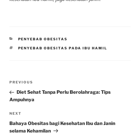
CATEGORIES
PENYEBAB OBESITAS
TAGS
PENYEBAB OBESITAS PADA IBU HAMIL
Post
Previous
PREVIOUS
navigation
Post
Diet Sehat Tanpa Perlu Berolahraga: Tips
Ampuhnya
Next
NEXT
Post
Bahaya Obesitas bagi Kesehatan Ibu dan Janin
selama Kehamilan