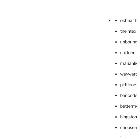
okhealt
theinte
unbound
catfrien
marianli
wayward
pidfloo
bancode
betterm
hingsto
choosea