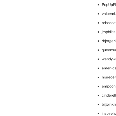
PopUpFl
valueml
rebecca
jmpblis
drjorger
queensu
wendyw
ameri-
hrsrece
empcon
cinderel
bigpinkr
inspireh