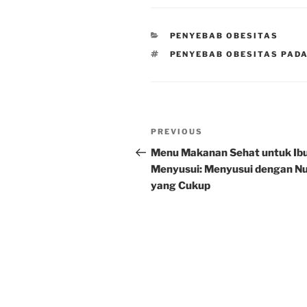
CATEGORIES
PENYEBAB OBESITAS
TAGS
PENYEBAB OBESITAS PAD
Post
Previous
PREVIOUS
navigation
Post
Menu Makanan Sehat untuk Ib
Menyusui: Menyusui dengan Nu
yang Cukup