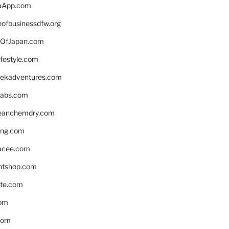
aApp.com
eofbusinessdfw.org
OfJapan.com
ifestyle.com
eekadventures.com
labs.com
leanchemdry.com
ing.com
acee.com
ntshop.com
te.com
om
com