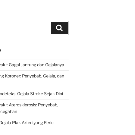
Search
S
kit Gagal Jantung dan Gejalanya
ng Koroner: Penyebab, Gejala, dan
deteksi Gejala Stroke Sejak Dini
kit Aterosklerosis: Penyebab,
encegahan
ejala Plak Arteri yang Perlu