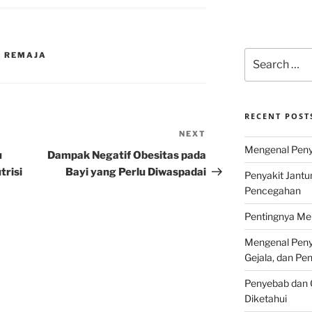
Search
A REMAJA
for:
RECENT POST
NEXT
Next
Mengenal Penya
Post
u
Dampak Negatif Obesitas pada
trisi
Bayi yang Perlu Diwaspadai
Penyakit Jantu
Pencegahan
Pentingnya Men
Mengenal Penya
Gejala, dan P
Penyebab dan G
Diketahui