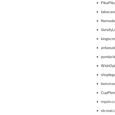
PikaPik
takecar
Hamada
VersifyL
kingscr
antaeus
purelyc
WishOp
shopleg
bonviva
CupPlan
mpzin.c
stcreal.