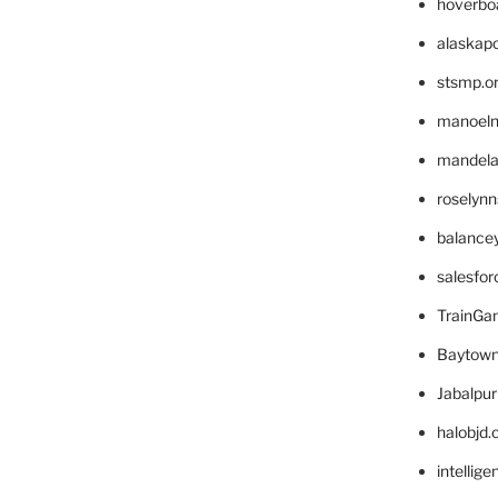
hoverbo
alaskapo
stsmp.o
manoel
mandelae
roselyn
balance
salesfo
TrainG
Baytown
Jabalpu
halobjd
intellig