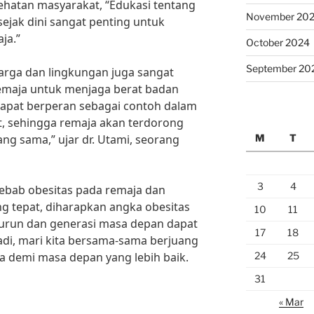
sehatan masyarakat, “Edukasi tentang
November 20
ejak dini sangat penting untuk
ja.”
October 2024
September 20
uarga dan lingkungan juga sangat
maja untuk menjaga berat badan
 dapat berperan sebagai contoh dalam
, sehingga remaja akan terdorong
M
T
ng sama,” ujar dr. Utami, seorang
3
4
bab obesitas pada remaja dan
ng tepat, diharapkan angka obesitas
10
11
urun dan generasi masa depan dapat
17
18
Jadi, mari kita bersama-sama berjuang
24
25
a demi masa depan yang lebih baik.
31
« Mar