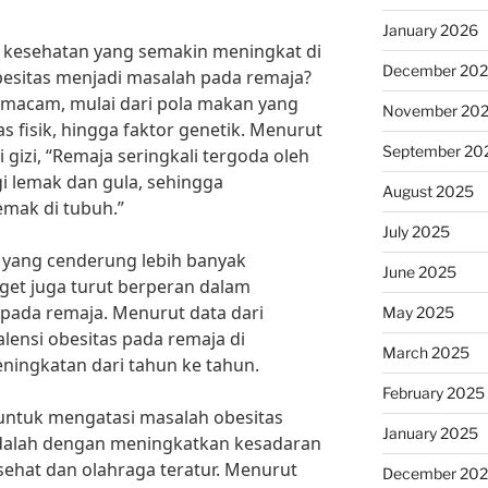
January 2026
kesehatan yang semakin meningkat di
December 20
esitas menjadi masalah pada remaja?
macam, mulai dari pola makan yang
November 20
as fisik, hingga faktor genetik. Menurut
September 20
i gizi, “Remaja seringkali tergoda oleh
gi lemak dan gula, sehingga
August 2025
ak di tubuh.”
July 2025
n yang cenderung lebih banyak
June 2025
dget juga turut berperan dalam
 pada remaja. Menurut data dari
May 2025
lensi obesitas pada remaja di
March 2025
ningkatan dari tahun ke tahun.
February 2025
 untuk mengatasi masalah obesitas
January 2025
adalah dengan meningkatkan kesadaran
ehat dan olahraga teratur. Menurut
December 20