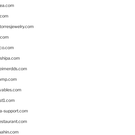
ea.com
.com
torresjewelry.com
s.com
ico.com
shipa.com
eimerdds.com
camp.com
ivables.com
st1.com
la-support.com
estaurant.com
uahin.com