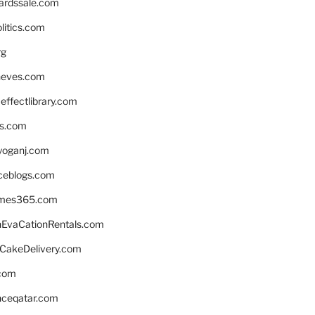
ardssale.com
litics.com
rg
neves.com
ffectlibrary.com
ns.com
yoganj.com
rceblogs.com
ames365.com
EvaCationRentals.com
rCakeDelivery.com
.com
enceqatar.com