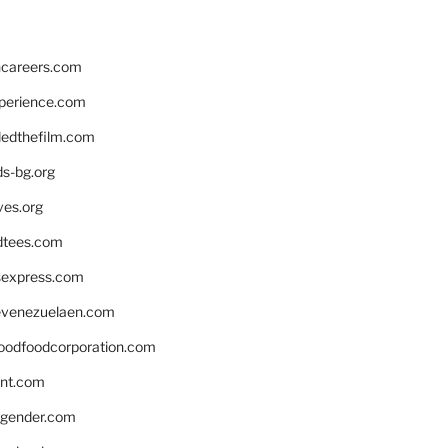
hcareers.com
xperience.com
edthefilm.com
ds-bg.org
ves.org
tees.com
rsexpress.com
venezuelaen.com
oodfoodcorporation.com
nnt.com
gender.com