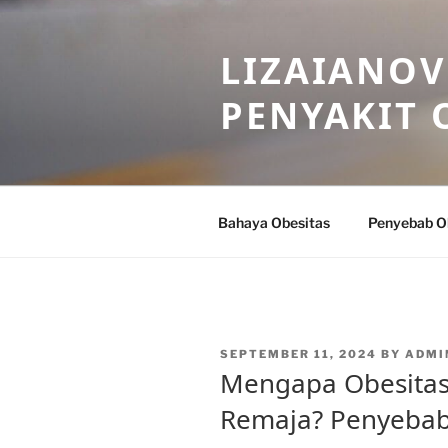
Skip
to
LIZAIANOV
content
PENYAKIT 
Bahaya Obesitas
Penyebab O
POSTED
SEPTEMBER 11, 2024
BY
ADMI
ON
Mengapa Obesitas
Remaja? Penyebab