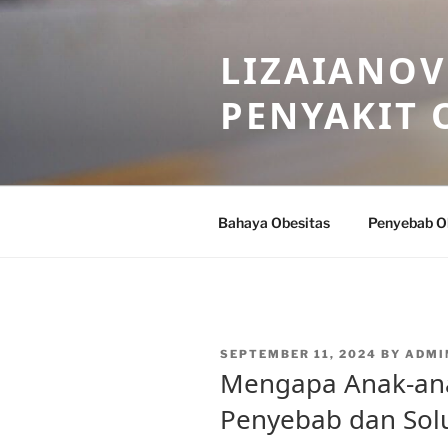
Skip
to
LIZAIANOV
content
PENYAKIT 
Bahaya Obesitas
Penyebab O
POSTED
SEPTEMBER 11, 2024
BY
ADMI
ON
Mengapa Anak-ana
Penyebab dan Sol