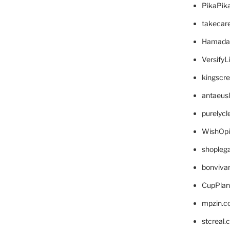
PikaPik
takecar
Hamada
VersifyL
kingscr
antaeus
purelyc
WishOp
shopleg
bonviva
CupPlan
mpzin.c
stcreal.