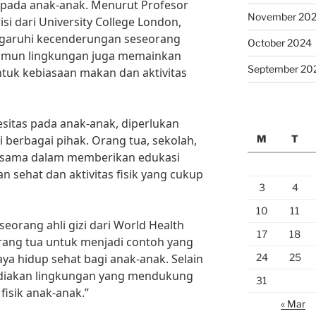
 pada anak-anak. Menurut Profesor
November 20
isi dari University College London,
ngaruhi kecenderungan seseorang
October 2024
namun lingkungan juga memainkan
September 20
uk kebiasaan makan dan aktivitas
sitas pada anak-anak, diperlukan
M
T
 berbagai pihak. Orang tua, sekolah,
jasama dalam memberikan edukasi
 sehat dan aktivitas fisik yang cukup
3
4
10
11
eorang ahli gizi dari World Health
17
18
orang tua untuk menjadi contoh yang
24
25
ya hidup sehat bagi anak-anak. Selain
yediakan lingkungan yang mendukung
31
fisik anak-anak.”
« Mar