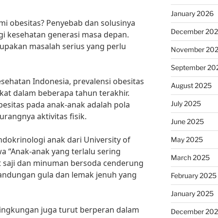
January 2026
 obesitas? Penyebab dan solusinya
December 20
gi kesehatan generasi masa depan.
upakan masalah serius yang perlu
November 20
September 20
ehatan Indonesia, prevalensi obesitas
August 2025
at dalam beberapa tahun terakhir.
July 2025
esitas pada anak-anak adalah pola
rangnya aktivitas fisik.
June 2025
ndokrinologi anak dari University of
May 2025
 “Anak-anak yang terlalu sering
March 2025
saji dan minuman bersoda cenderung
andungan gula dan lemak jenuh yang
February 2025
January 2025
n lingkungan juga turut berperan dalam
December 20