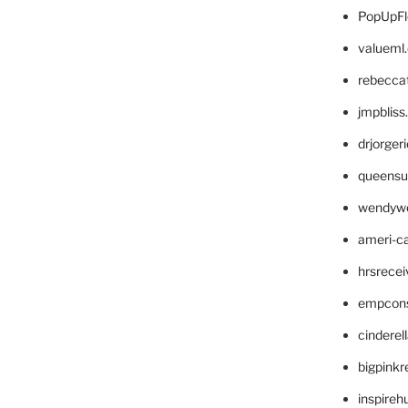
PopUpFl
valueml
rebecca
jmpblis
drjorger
queensu
wendyw
ameri-
hrsrece
empcon
cinderel
bigpinkr
inspireh