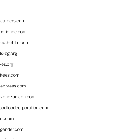
hcareers.com
xperience.com
edthefilm.com
ds-bg.org
ves.org
tees.com
rsexpress.com
venezuelaen.com
oodfoodcorporation.com
nnt.com
gender.com