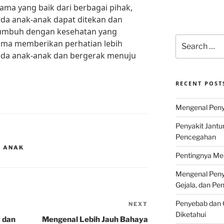
ma yang baik dari berbagai pihak,
ada anak-anak dapat ditekan dan
tumbuh dengan kesehatan yang
Search
sama memberikan perhatian lebih
for:
ada anak-anak dan bergerak menuju
RECENT POST
Mengenal Penya
Penyakit Jantu
Pencegahan
A ANAK
Pentingnya Men
Mengenal Penya
Gejala, dan P
Penyebab dan G
NEXT
Next
Diketahui
Post
t dan
Mengenal Lebih Jauh Bahaya