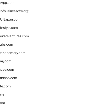
aApp.com
eofbusinessdfw.org
OfJapan.com
ifestyle.com
eekadventures.com
labs.com
leanchemdry.com
ing.com
acee.com
ntshop.com
te.com
om
com