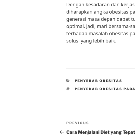
Dengan kesadaran dan kerjasa
diharapkan angka obesitas p
generasi masa depan dapat 
optimal. Jadi, mari bersama-
terhadap masalah obesitas p
solusi yang lebih baik.
CATEGORIES
PENYEBAB OBESITAS
TAGS
PENYEBAB OBESITAS PAD
Post
Previous
PREVIOUS
navigation
Post
Cara Menjalani Diet yang Tepa