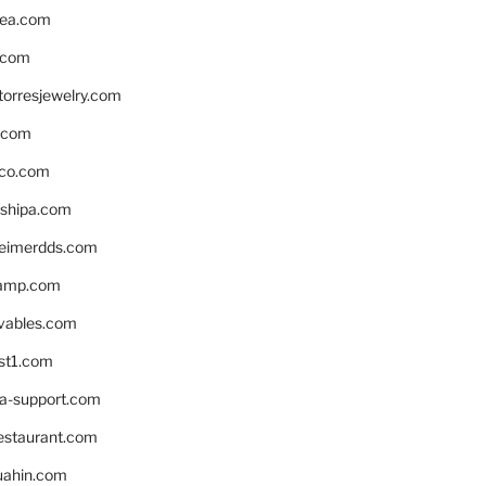
ea.com
.com
torresjewelry.com
s.com
ico.com
shipa.com
eimerdds.com
camp.com
ivables.com
st1.com
la-support.com
estaurant.com
uahin.com