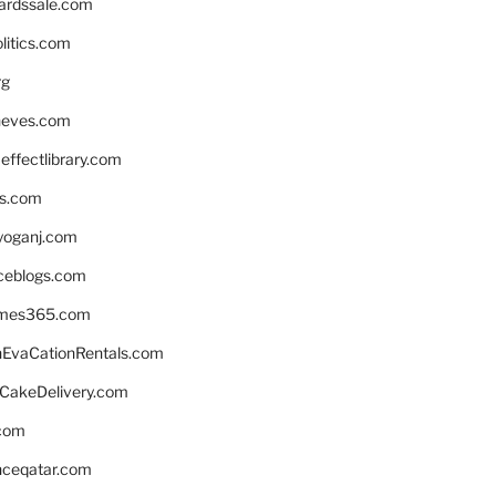
ardssale.com
litics.com
rg
neves.com
ffectlibrary.com
ns.com
yoganj.com
rceblogs.com
ames365.com
EvaCationRentals.com
rCakeDelivery.com
.com
enceqatar.com