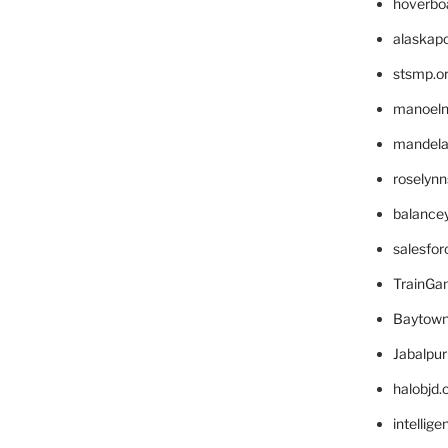
hoverbo
alaskapo
stsmp.o
manoel
mandelae
roselyn
balance
salesfo
TrainG
Baytown
Jabalpu
halobjd
intellig