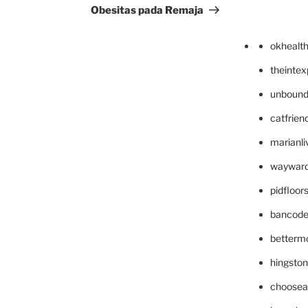
Obesitas pada Remaja
okhealt
theinte
unbound
catfrien
marianli
wayward
pidfloo
bancode
betterm
hingsto
choosea