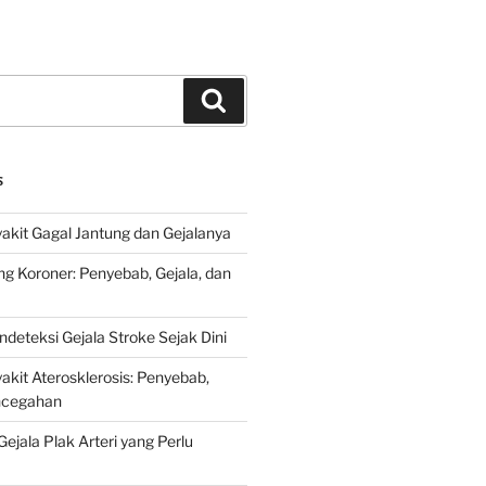
Search
S
kit Gagal Jantung dan Gejalanya
ng Koroner: Penyebab, Gejala, dan
deteksi Gejala Stroke Sejak Dini
kit Aterosklerosis: Penyebab,
encegahan
ejala Plak Arteri yang Perlu