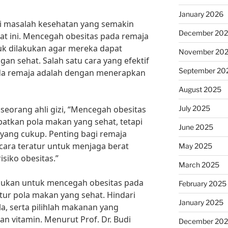
January 2026
i masalah kesehatan yang semakin
December 20
t ini. Mencegah obesitas pada remaja
uk dilakukan agar mereka dapat
November 20
 sehat. Salah satu cara yang efektif
September 20
da remaja adalah dengan menerapkan
August 2025
July 2025
seorang ahli gizi, “Mencegah obesitas
batkan pola makan yang sehat, tetapi
June 2025
k yang cukup. Penting bagi remaja
cara teratur untuk menjaga berat
May 2025
siko obesitas.”
March 2025
akukan untuk mencegah obesitas pada
February 2025
ur pola makan yang sehat. Hindari
January 2025
a, serta pilihlah makanan yang
n vitamin. Menurut Prof. Dr. Budi
December 20