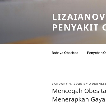
Skip
to
LIZAIANOV
content
PENYAKIT 
Bahaya Obesitas
Penyebab O
POSTED
JANUARY 4, 2025
BY
ADMINLI
ON
Mencegah Obesita
Menerapkan Gaya 