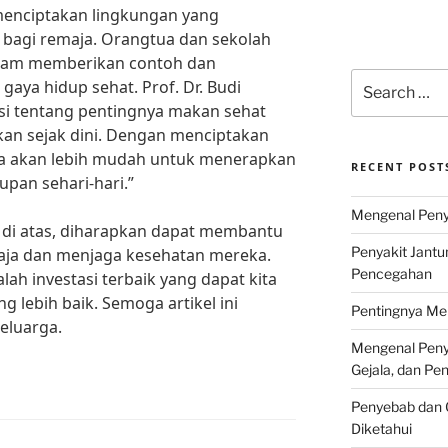
 menciptakan lingkungan yang
bagi remaja. Orangtua dan sekolah
alam memberikan contoh dan
Search
ya hidup sehat. Prof. Dr. Budi
for:
i tentang pentingnya makan sehat
kan sejak dini. Dengan menciptakan
ja akan lebih mudah untuk menerapkan
RECENT POST
upan sehari-hari.”
Mengenal Penya
 di atas, diharapkan dapat membantu
Penyakit Jantu
aja dan menjaga kesehatan mereka.
Pencegahan
ah investasi terbaik yang dapat kita
 lebih baik. Semoga artikel ini
Pentingnya Men
eluarga.
Mengenal Penya
Gejala, dan P
Penyebab dan G
Diketahui