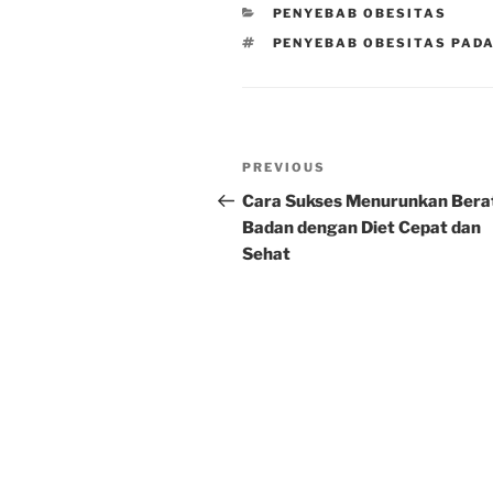
CATEGORIES
PENYEBAB OBESITAS
TAGS
PENYEBAB OBESITAS PAD
Post
Previous
PREVIOUS
navigation
Post
Cara Sukses Menurunkan Bera
Badan dengan Diet Cepat dan
Sehat