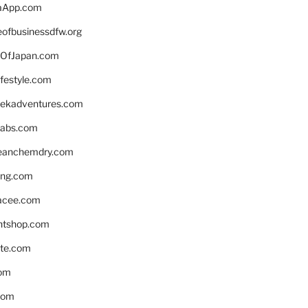
aApp.com
eofbusinessdfw.org
OfJapan.com
ifestyle.com
eekadventures.com
labs.com
leanchemdry.com
ing.com
acee.com
ntshop.com
te.com
om
com