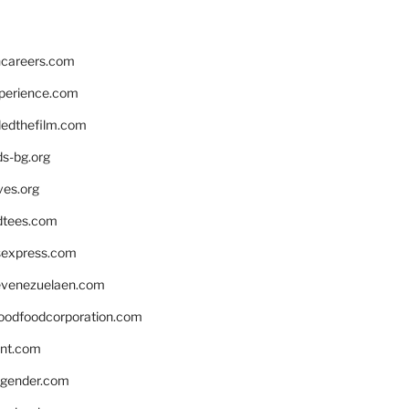
hcareers.com
xperience.com
edthefilm.com
ds-bg.org
ves.org
tees.com
rsexpress.com
venezuelaen.com
oodfoodcorporation.com
nnt.com
gender.com