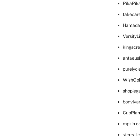
PikaPik
takecar
Hamada
VersifyL
kingscr
antaeus
purelyc
WishOp
shopleg
bonviva
CupPlan
mpzin.c
stcreal.