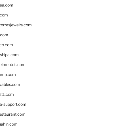
ea.com
.com
torresjewelry.com
s.com
ico.com
shipa.com
eimerdds.com
camp.com
ivables.com
st1.com
la-support.com
estaurant.com
uahin.com