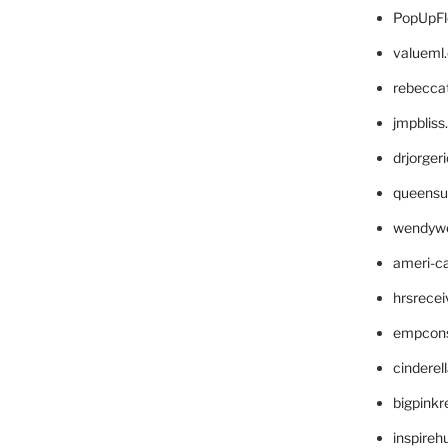
PopUpFl
valueml
rebecca
jmpblis
drjorger
queensu
wendyw
ameri-
hrsrece
empcon
cinderel
bigpinkr
inspireh