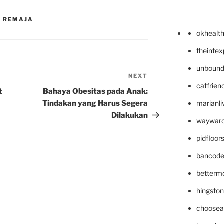
A REMAJA
okhealt
theinte
unbound
NEXT
Next
catfrien
Post
t
Bahaya Obesitas pada Anak:
Tindakan yang Harus Segera
marianli
Dilakukan
wayward
pidfloo
bancode
betterm
hingsto
choosea