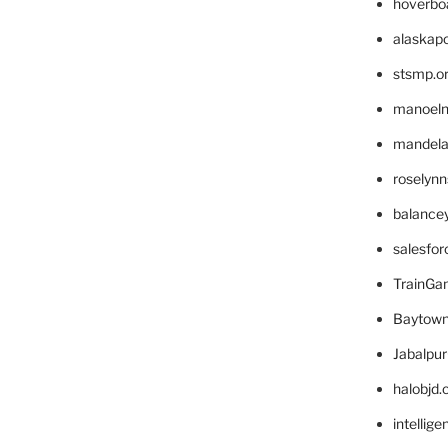
hoverbo
alaskapo
stsmp.o
manoel
mandelae
roselyn
balance
salesfo
TrainG
Baytown
Jabalpu
halobjd
intellig