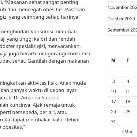
si, “Makanan sehat sangat penting
November 20
uh dan mencegah obesitas. Pastikan
zi yang seimbang setiap harinya.”
October 2024
September 20
uk menghindari konsumsi minuman
ji yang tinggi kalori dan rendah
ng dokter spesialis gizi, menyarankan,
aja juga berarti mengurangi konsumsi
M
T
idak sehat. Gantilah dengan makanan
3
4
ingkatkan aktivitas fisik. Anak muda
kan banyak waktu di depan layar
10
11
erak. Dr. Amanda Sutiono
17
18
ah kuncinya. Ajak remaja untuk
24
25
perti bersepeda, berlari, atau
reka dapat membakar kalori lebih
31
 obesitas.”
« Mar