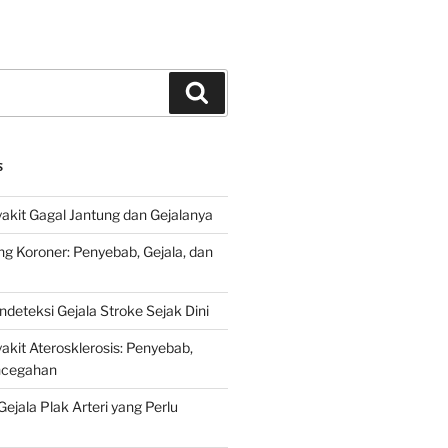
Search
S
kit Gagal Jantung dan Gejalanya
ng Koroner: Penyebab, Gejala, dan
deteksi Gejala Stroke Sejak Dini
kit Aterosklerosis: Penyebab,
encegahan
ejala Plak Arteri yang Perlu