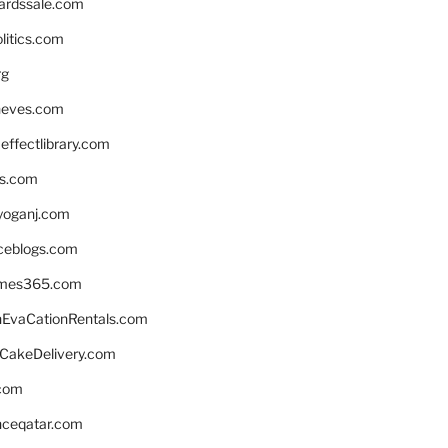
ardssale.com
litics.com
rg
neves.com
ffectlibrary.com
ns.com
yoganj.com
rceblogs.com
ames365.com
EvaCationRentals.com
rCakeDelivery.com
.com
enceqatar.com