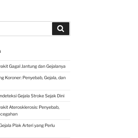
Search
S
kit Gagal Jantung dan Gejalanya
ng Koroner: Penyebab, Gejala, dan
deteksi Gejala Stroke Sejak Dini
kit Aterosklerosis: Penyebab,
encegahan
ejala Plak Arteri yang Perlu