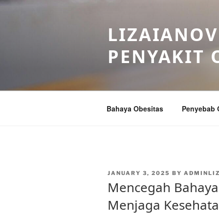
Skip
to
LIZAIANOV
content
PENYAKIT 
Bahaya Obesitas
Penyebab 
POSTED
JANUARY 3, 2025
BY
ADMINLI
ON
Mencegah Bahaya 
Menjaga Kesehata