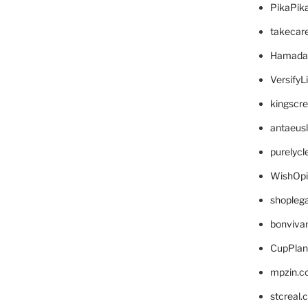
PikaPik
takecar
Hamada
VersifyL
kingscr
antaeus
purelyc
WishOp
shopleg
bonviva
CupPlan
mpzin.c
stcreal.