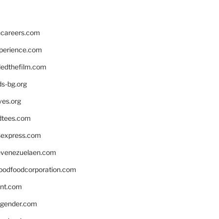
hcareers.com
xperience.com
edthefilm.com
ds-bg.org
ves.org
tees.com
rsexpress.com
venezuelaen.com
oodfoodcorporation.com
nnt.com
gender.com