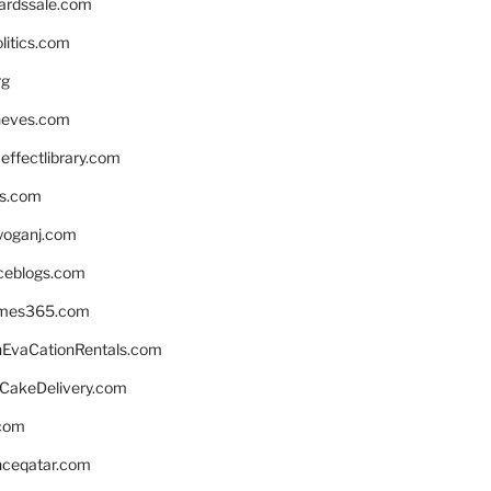
ardssale.com
litics.com
rg
neves.com
ffectlibrary.com
ns.com
yoganj.com
rceblogs.com
ames365.com
EvaCationRentals.com
rCakeDelivery.com
.com
enceqatar.com