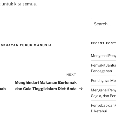
t untuk kita semua.
Search
for:
RECENT POST
KESEHATAN TUBUH MANUSIA
Mengenal Penya
Penyakit Jantu
Pencegahan
NEXT
Next
Pentingnya Men
Post
Menghindari Makanan Berlemak
bab
dan Gula Tinggi dalam Diet Anda
Mengenal Penya
Gejala, dan P
Penyebab dan G
Diketahui