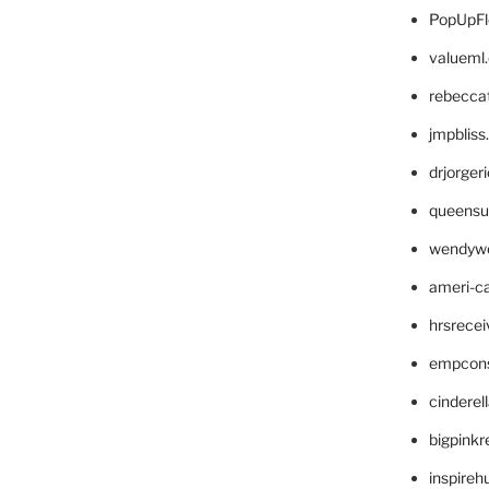
PopUpFl
valueml
rebecca
jmpblis
drjorger
queensu
wendyw
ameri-
hrsrece
empcon
cinderel
bigpinkr
inspireh