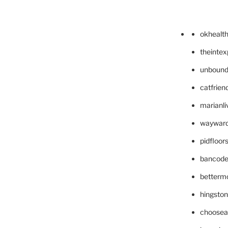
okhealt
theinte
unbound
catfrien
marianli
wayward
pidfloo
bancode
betterm
hingsto
choosea