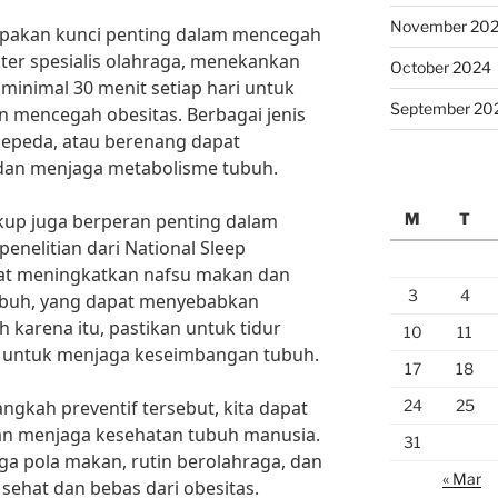
November 20
rupakan kunci penting dalam mencegah
okter spesialis olahraga, menekankan
October 2024
minimal 30 menit setiap hari untuk
September 20
n mencegah obesitas. Berbagai jenis
rsepeda, atau berenang dapat
an menjaga metabolisme tubuh.
M
T
ukup juga berperan penting dalam
enelitian dari National Sleep
pat meningkatkan nafsu makan dan
3
4
buh, yang dapat menyebabkan
 karena itu, pastikan untuk tidur
10
11
m untuk menjaga keseimbangan tubuh.
17
18
24
25
gkah preventif tersebut, kita dapat
an menjaga kesehatan tubuh manusia.
31
ga pola makan, rutin berolahraga, dan
« Mar
sehat dan bebas dari obesitas.