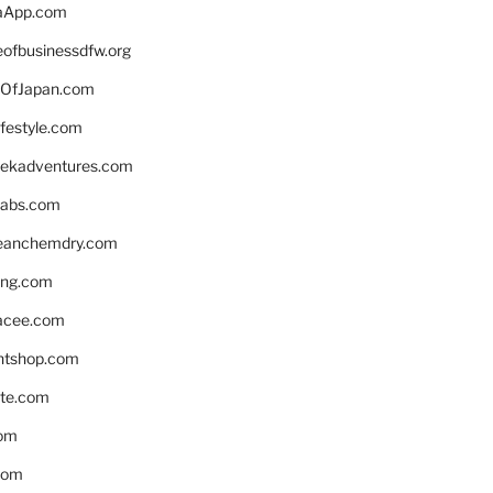
aApp.com
eofbusinessdfw.org
OfJapan.com
ifestyle.com
eekadventures.com
labs.com
leanchemdry.com
ing.com
acee.com
ntshop.com
te.com
om
com