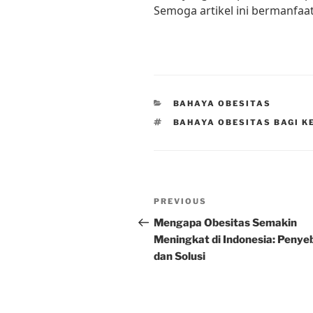
Semoga artikel ini bermanfaa
CATEGORIES
BAHAYA OBESITAS
TAGS
BAHAYA OBESITAS BAGI 
Post
Previous
PREVIOUS
navigation
Post
Mengapa Obesitas Semakin
Meningkat di Indonesia: Penye
dan Solusi