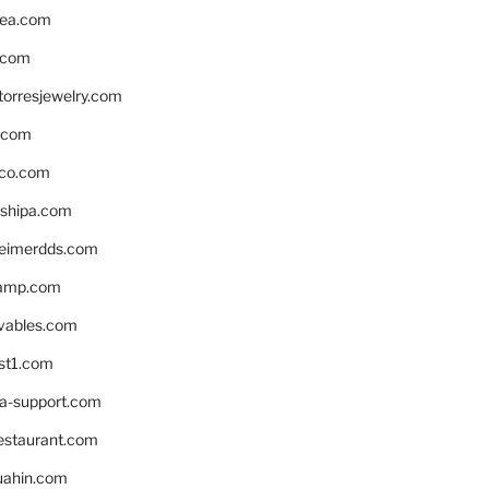
ea.com
.com
torresjewelry.com
s.com
ico.com
shipa.com
eimerdds.com
camp.com
ivables.com
st1.com
la-support.com
estaurant.com
uahin.com