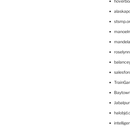
hoverbo
alaskapo
stsmp.o
manoel
mandelae
roselyn
balance
salesfo
TrainG
Baytown
Jabalpu
halobjd
intellig