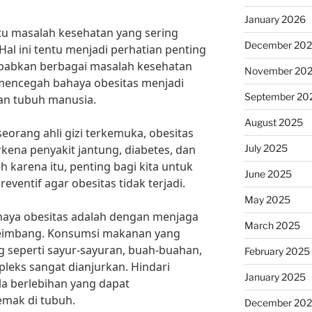
January 2026
tu masalah kesehatan yang sering
December 20
. Hal ini tentu menjadi perhatian penting
babkan berbagai masalah kesehatan
November 20
, mencegah bahaya obesitas menjadi
September 20
an tubuh manusia.
August 2025
eorang ahli gizi terkemuka, obesitas
July 2025
kena penyakit jantung, diabetes, dan
h karena itu, penting bagi kita untuk
June 2025
ventif agar obesitas tidak terjadi.
May 2025
haya obesitas adalah dengan menjaga
March 2025
seimbang. Konsumsi makanan yang
 seperti sayur-sayuran, buah-buahan,
February 2025
pleks sangat dianjurkan. Hindari
January 2025
a berlebihan yang dapat
mak di tubuh.
December 20