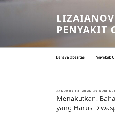
Skip
to
LIZAIANOV
content
PENYAKIT 
Bahaya Obesitas
Penyebab O
POSTED
JANUARY 14, 2025
BY
ADMINL
ON
Menakutkan! Bahay
yang Harus Diwas