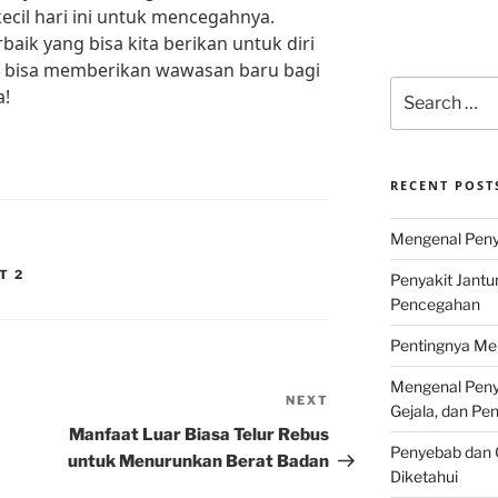
cil hari ini untuk mencegahnya.
baik yang bisa kita berikan untuk diri
ini bisa memberikan wawasan baru bagi
Search
a!
for:
RECENT POST
Mengenal Penya
T 2
Penyakit Jantu
Pencegahan
Pentingnya Men
Mengenal Penya
NEXT
Next
Gejala, dan P
Post
Manfaat Luar Biasa Telur Rebus
Penyebab dan G
untuk Menurunkan Berat Badan
Diketahui