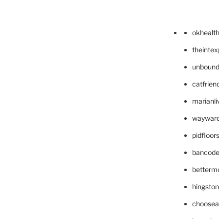
okhealt
theinte
unbound
catfrien
marianli
wayward
pidfloo
bancode
betterm
hingsto
choosea