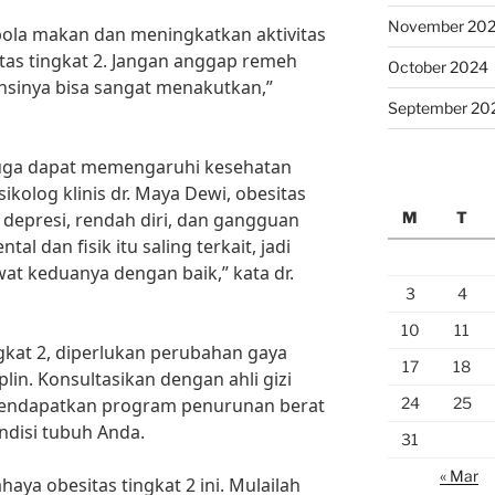
November 20
pola makan dan meningkatkan aktivitas
itas tingkat 2. Jangan anggap remeh
October 2024
nsinya bisa sangat menakutkan,”
September 20
2 juga dapat memengaruhi kesehatan
kolog klinis dr. Maya Dewi, obesitas
M
T
depresi, rendah diri, dan gangguan
l dan fisik itu saling terkait, jadi
at keduanya dengan baik,” kata dr.
3
4
10
11
gkat 2, diperlukan perubahan gaya
17
18
lin. Konsultasikan dengan ahli gizi
24
25
 mendapatkan program penurunan berat
ndisi tubuh Anda.
31
« Mar
aya obesitas tingkat 2 ini. Mulailah