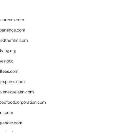
hcareers.com
xperience.com
edthefilm.com
ds-bg.org
ves.org
tees.com
rsexpress.com
venezuelaen.com
oodfoodcorporation.com
nnt.com
gender.com