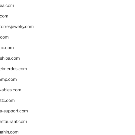
ea.com
.com
torresjewelry.com
s.com
ico.com
shipa.com
eimerdds.com
camp.com
ivables.com
st1.com
la-support.com
estaurant.com
uahin.com