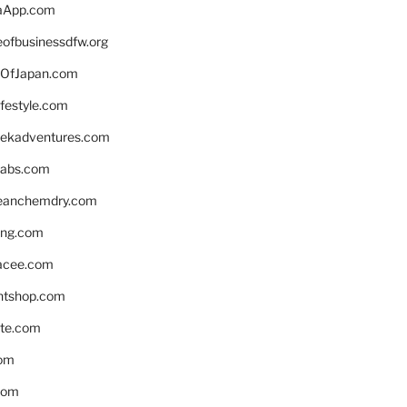
aApp.com
eofbusinessdfw.org
OfJapan.com
ifestyle.com
eekadventures.com
labs.com
leanchemdry.com
ing.com
acee.com
ntshop.com
te.com
om
com