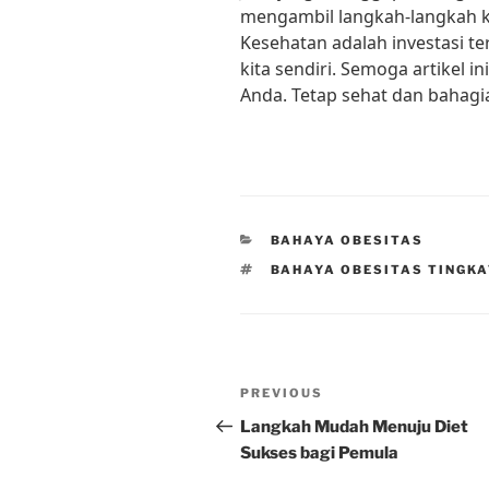
mengambil langkah-langkah ke
Kesehatan adalah investasi ter
kita sendiri. Semoga artikel 
Anda. Tetap sehat dan bahagi
CATEGORIES
BAHAYA OBESITAS
TAGS
BAHAYA OBESITAS TINGKA
Post
Previous
PREVIOUS
navigation
Post
Langkah Mudah Menuju Diet
Sukses bagi Pemula