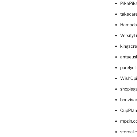
PikaPik
takecar
Hamada
VersifyL
kingscr
antaeus
purelyc
WishOp
shopleg
bonviva
CupPlan
mpzin.c
stcreal.