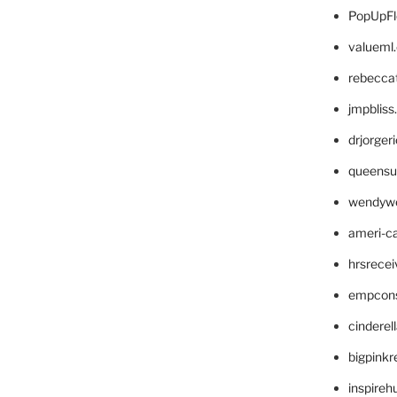
PopUpFl
valueml
rebecca
jmpblis
drjorger
queensu
wendyw
ameri-
hrsrece
empcon
cinderel
bigpinkr
inspireh