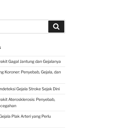
Search
S
kit Gagal Jantung dan Gejalanya
ng Koroner: Penyebab, Gejala, dan
deteksi Gejala Stroke Sejak Dini
kit Aterosklerosis: Penyebab,
encegahan
ejala Plak Arteri yang Perlu