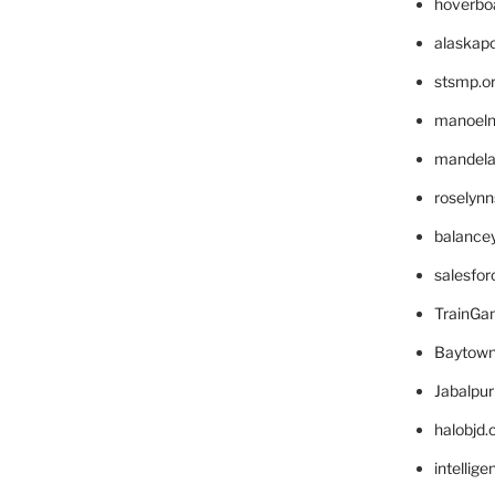
hoverbo
alaskapo
stsmp.o
manoel
mandelae
roselyn
balance
salesfo
TrainG
Baytown
Jabalpu
halobjd
intellig