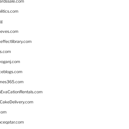
ardssale.com
litics.com
rg
neves.com
ffectlibrary.com
ns.com
yoganj.com
rceblogs.com
ames365.com
EvaCationRentals.com
rCakeDelivery.com
.com
enceqatar.com