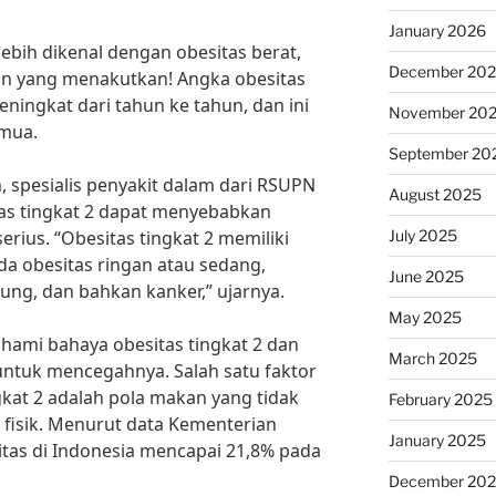
January 2026
lebih dikenal dengan obesitas berat,
December 20
n yang menakutkan! Angka obesitas
eningkat dari tahun ke tahun, dan ini
November 20
emua.
September 20
, spesialis penyakit dalam dari RSUPN
August 2025
as tingkat 2 dapat menyebabkan
July 2025
rius. “Obesitas tingkat 2 memiliki
ada obesitas ringan atau sedang,
June 2025
tung, dan bahkan kanker,” ujarnya.
May 2025
hami bahaya obesitas tingkat 2 dan
March 2025
ntuk mencegahnya. Salah satu faktor
kat 2 adalah pola makan yang tidak
February 2025
 fisik. Menurut data Kementerian
January 2025
itas di Indonesia mencapai 21,8% pada
December 20