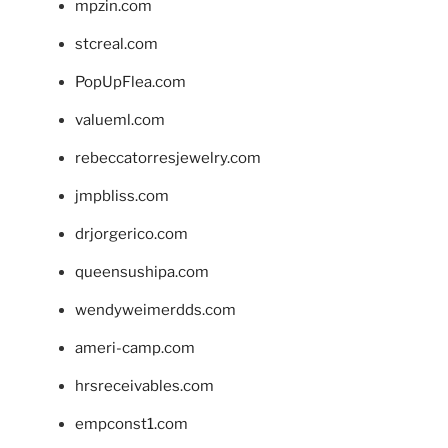
mpzin.com
stcreal.com
PopUpFlea.com
valueml.com
rebeccatorresjewelry.com
jmpbliss.com
drjorgerico.com
queensushipa.com
wendyweimerdds.com
ameri-camp.com
hrsreceivables.com
empconst1.com