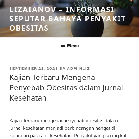
Skip
LIZAIANOV – INFORMASI
to
SEPUTAR BAHAYA PENYAKIT
content
OBESITAS
Menu
POSTED
SEPTEMBER 21, 2024
BY
ADMINLIZ
ON
Kajian Terbaru Mengenai
Penyebab Obesitas dalam Jurnal
Kesehatan
Kajian terbaru mengenai penyebab obesitas dalam
jurnal kesehatan menjadi perbincangan hangat di
kalangan para ahli kesehatan. Penyakit yang sering kali