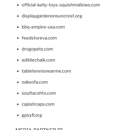
official-kelly-toys-squishmallows.com
displaygardenonsuncrest.org
bbq-empire-usa.com
feedstoreva.com
drogopets.com
ediblechalk.com
tabletennisnearme.com
oaksofa.com
soultacohtx.com
capishcaps.com
gpsyfl.org
MEDIA PARTNER III