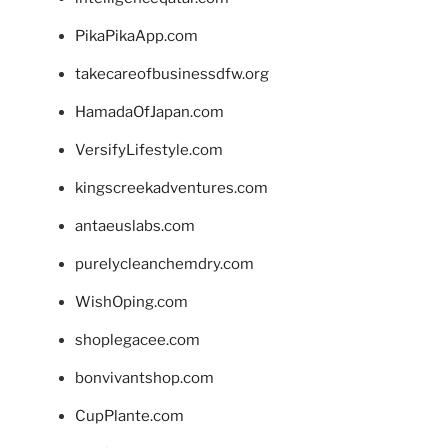
PikaPikaApp.com
takecareofbusinessdfw.org
HamadaOfJapan.com
VersifyLifestyle.com
kingscreekadventures.com
antaeuslabs.com
purelycleanchemdry.com
WishOping.com
shoplegacee.com
bonvivantshop.com
CupPlante.com