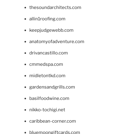
thesoundarchitects.com
allin1roofing.com
keepjudgewebb.com
anatomyofadventure.com
drivancastillo.com
cmmedspa.com
midletontkd.com
gardensandgrills.com
basilfoodwine.com
nikko-tochigi.net
caribbean-corner.com
bluemoongiftcards.com