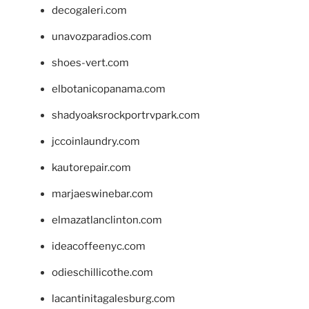
decogaleri.com
unavozparadios.com
shoes-vert.com
elbotanicopanama.com
shadyoaksrockportrvpark.com
jccoinlaundry.com
kautorepair.com
marjaeswinebar.com
elmazatlanclinton.com
ideacoffeenyc.com
odieschillicothe.com
lacantinitagalesburg.com