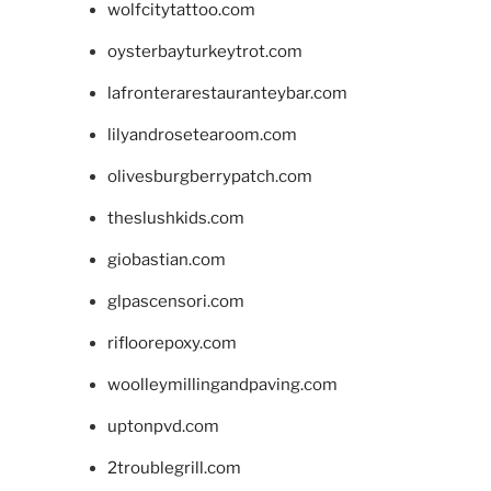
wolfcitytattoo.com
oysterbayturkeytrot.com
lafronterarestauranteybar.com
lilyandrosetearoom.com
olivesburgberrypatch.com
theslushkids.com
giobastian.com
glpascensori.com
rifloorepoxy.com
woolleymillingandpaving.com
uptonpvd.com
2troublegrill.com