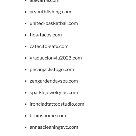
alawaffle.com
aryouthfishing.com
united-basketball.com
tios-tacos.com
cafecito-satx.com
graduacionviu2023.com
pecanjackstogo.com
zengardendayspa.com
sparklejewelryinc.com
ironcladtattoostudio.com
bruinshome.com
annascleaningsvc.com