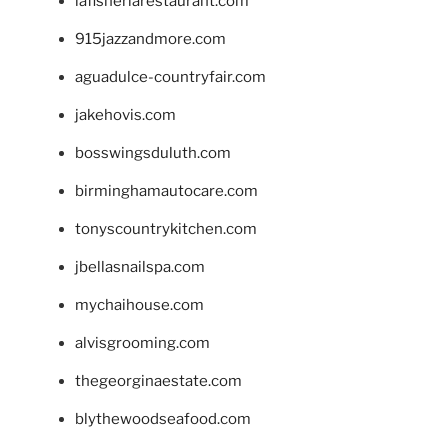
lafisheriarestaurant.com
915jazzandmore.com
aguadulce-countryfair.com
jakehovis.com
bosswingsduluth.com
birminghamautocare.com
tonyscountrykitchen.com
jbellasnailspa.com
mychaihouse.com
alvisgrooming.com
thegeorginaestate.com
blythewoodseafood.com