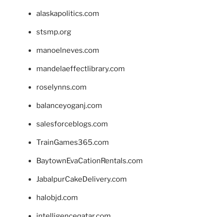
alaskapolitics.com
stsmp.org
manoelneves.com
mandelaeffectlibrary.com
roselynns.com
balanceyoganj.com
salesforceblogs.com
TrainGames365.com
BaytownEvaCationRentals.com
JabalpurCakeDelivery.com
halobjd.com
intelligenceqatar.com