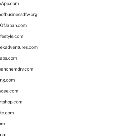
aApp.com
eofbusinessdfw.org
OfJapan.com
ifestyle.com
eekadventures.com
labs.com
leanchemdry.com
ing.com
acee.com
ntshop.com
te.com
om
com