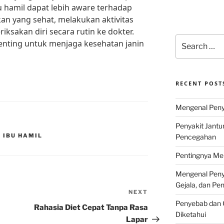
u hamil dapat lebih aware terhadap
n yang sehat, melakukan aktivitas
riksakan diri secara rutin ke dokter.
Search
enting untuk menjaga kesehatan janin
for:
RECENT POST
Mengenal Penya
Penyakit Jantu
 IBU HAMIL
Pencegahan
Pentingnya Men
Mengenal Penya
Gejala, dan P
NEXT
Next
Penyebab dan G
Post
Rahasia Diet Cepat Tanpa Rasa
Diketahui
Lapar