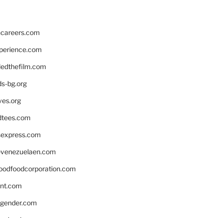
hcareers.com
xperience.com
edthefilm.com
ds-bg.org
ves.org
tees.com
rsexpress.com
venezuelaen.com
oodfoodcorporation.com
nnt.com
gender.com