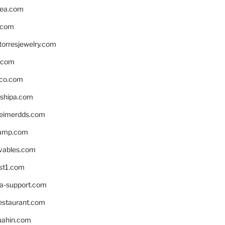
ea.com
.com
torresjewelry.com
s.com
ico.com
shipa.com
eimerdds.com
camp.com
ivables.com
st1.com
la-support.com
estaurant.com
uahin.com