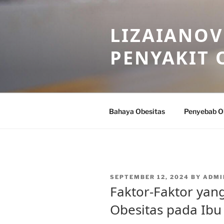
Skip
to
LIZAIANOV
content
PENYAKIT 
Bahaya Obesitas
Penyebab O
POSTED
SEPTEMBER 12, 2024
BY
ADMI
ON
Faktor-Faktor ya
Obesitas pada Ibu