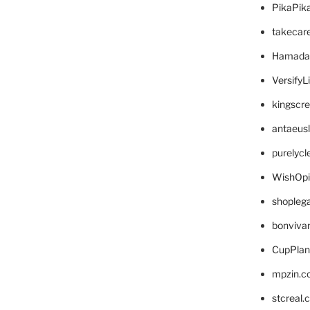
PikaPik
takecar
Hamada
VersifyL
kingscr
antaeus
purelyc
WishOp
shopleg
bonviva
CupPlan
mpzin.c
stcreal.