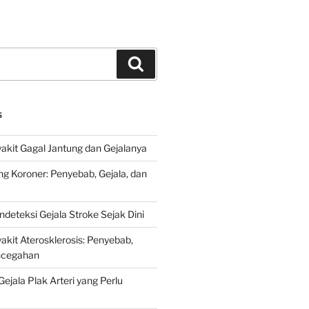
Search
S
kit Gagal Jantung dan Gejalanya
ng Koroner: Penyebab, Gejala, dan
deteksi Gejala Stroke Sejak Dini
kit Aterosklerosis: Penyebab,
encegahan
ejala Plak Arteri yang Perlu