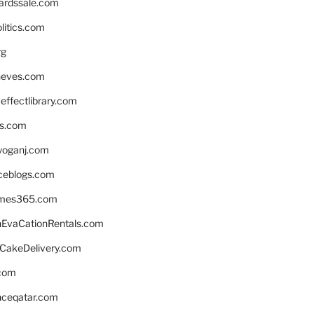
ardssale.com
litics.com
rg
neves.com
ffectlibrary.com
ns.com
yoganj.com
rceblogs.com
ames365.com
EvaCationRentals.com
rCakeDelivery.com
.com
enceqatar.com