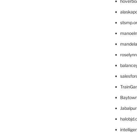
hoverbo
alaskapo
stsmp.o
manoel
mandelae
roselyn
balance
salesfo
TrainG
Baytown
Jabalpu
halobjd
intellig