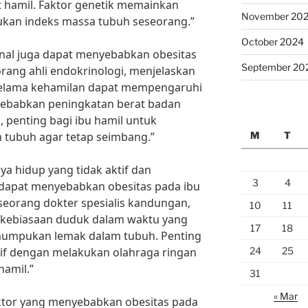
 hamil. Faktor genetik memainkan
November 20
kan indeks massa tubuh seseorang.”
October 2024
onal juga dapat menyebabkan obesitas
September 20
eorang ahli endokrinologi, menjelaskan
elama kehamilan dapat mempengaruhi
ebabkan peningkatan berat badan
, penting bagi ibu hamil untuk
M
T
tubuh agar tetap seimbang.”
aya hidup yang tidak aktif dan
3
4
ga dapat menyebabkan obesitas pada ibu
seorang dokter spesialis kandungan,
10
11
an kebiasaan duduk dalam waktu yang
17
18
umpukan lemak dalam tubuh. Penting
24
25
ktif dengan melakukan olahraga ringan
hamil.”
31
« Mar
tor yang menyebabkan obesitas pada