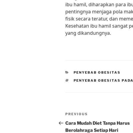
ibu hamil, diharapkan para ib
pentingnya menjaga pola maka
fisik secara teratur, dan meme
Kesehatan ibu hamil sangat p
yang dikandungnya.
CATEGORIES
PENYEBAB OBESITAS
TAGS
PENYEBAB OBESITAS PADA
Post
Previous
PREVIOUS
navigation
Post
Cara Mudah Diet Tanpa Harus
Berolahraga Setiap Hari