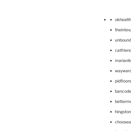
okhealt
theinte
unbound
catfrien
marianli
wayward
pidfloo
bancode
betterm
hingsto
choosea