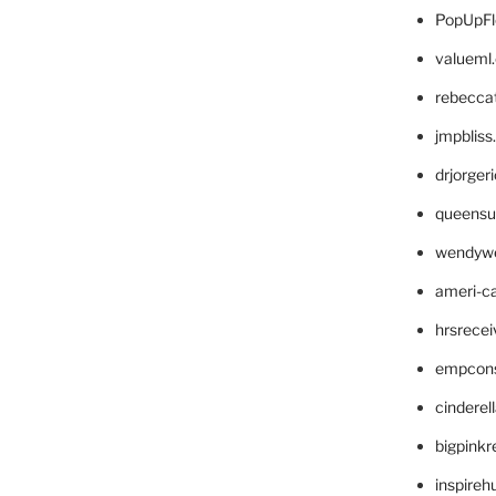
PopUpFl
valueml
rebecca
jmpblis
drjorger
queensu
wendyw
ameri-
hrsrece
empcon
cinderel
bigpinkr
inspireh