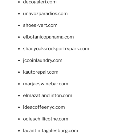
decogaleri.com
unavozparadios.com
shoes-vert.com
elbotanicopanama.com
shadyoaksrockportrvpark.com
jccoinlaundry.com
kautorepair.com
marjaeswinebar.com
elmazatlanclinton.com
ideacoffeenyc.com
odieschillicothe.com
lacantinitagalesburg.com