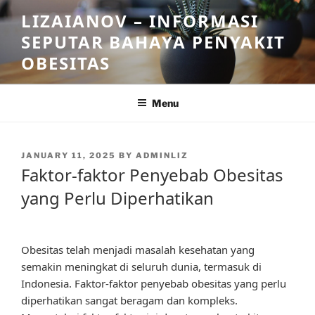
Skip
LIZAIANOV – INFORMASI
to
SEPUTAR BAHAYA PENYAKIT
content
OBESITAS
Menu
POSTED
JANUARY 11, 2025
BY
ADMINLIZ
ON
Faktor-faktor Penyebab Obesitas
yang Perlu Diperhatikan
Obesitas telah menjadi masalah kesehatan yang
semakin meningkat di seluruh dunia, termasuk di
Indonesia. Faktor-faktor penyebab obesitas yang perlu
diperhatikan sangat beragam dan kompleks.