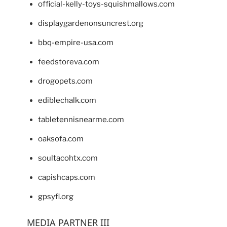
official-kelly-toys-squishmallows.com
displaygardenonsuncrest.org
bbq-empire-usa.com
feedstoreva.com
drogopets.com
ediblechalk.com
tabletennisnearme.com
oaksofa.com
soultacohtx.com
capishcaps.com
gpsyfl.org
MEDIA PARTNER III