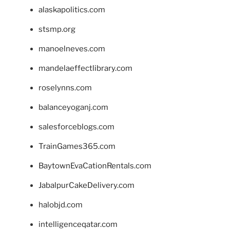
alaskapolitics.com
stsmp.org
manoelneves.com
mandelaeffectlibrary.com
roselynns.com
balanceyoganj.com
salesforceblogs.com
TrainGames365.com
BaytownEvaCationRentals.com
JabalpurCakeDelivery.com
halobjd.com
intelligenceqatar.com