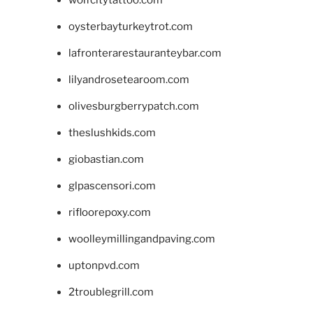
wolfcitytattoo.com
oysterbayturkeytrot.com
lafronterarestauranteybar.com
lilyandrosetearoom.com
olivesburgberrypatch.com
theslushkids.com
giobastian.com
glpascensori.com
rifloorepoxy.com
woolleymillingandpaving.com
uptonpvd.com
2troublegrill.com