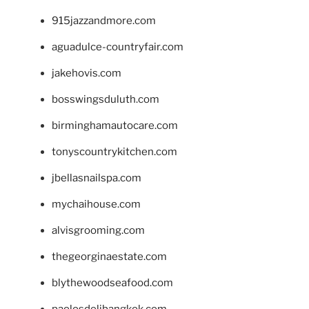
915jazzandmore.com
aguadulce-countryfair.com
jakehovis.com
bosswingsduluth.com
birminghamautocare.com
tonyscountrykitchen.com
jbellasnailspa.com
mychaihouse.com
alvisgrooming.com
thegeorginaestate.com
blythewoodseafood.com
paolosdelibangkok.com