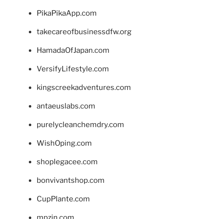
PikaPikaApp.com
takecareofbusinessdfw.org
HamadaOfJapan.com
VersifyLifestyle.com
kingscreekadventures.com
antaeuslabs.com
purelycleanchemdry.com
WishOping.com
shoplegacee.com
bonvivantshop.com
CupPlante.com
mpzin.com