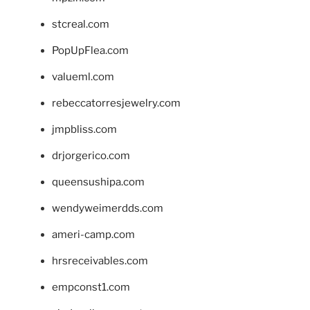
stcreal.com
PopUpFlea.com
valueml.com
rebeccatorresjewelry.com
jmpbliss.com
drjorgerico.com
queensushipa.com
wendyweimerdds.com
ameri-camp.com
hrsreceivables.com
empconst1.com