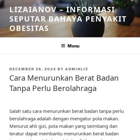
Skip
LIZAIANOV – INFORMASI
to
SEPUTAR BAHAYA PENYAKIT
content
OBESITAS
Menu
POSTED
DECEMBER 28, 2024
BY
ADMINLIZ
ON
Cara Menurunkan Berat Badan
Tanpa Perlu Berolahraga
Salah satu cara menurunkan berat badan tanpa perlu
berolahraga adalah dengan mengatur pola makan.
Menurut ahli gizi, pola makan yang seimbang dan
teratur dapat membantu menurunkan berat badan