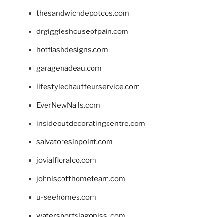
thesandwichdepotcos.com
drgiggleshouseofpain.com
hotflashdesigns.com
garagenadeau.com
lifestylechauffeurservice.com
EverNewNails.com
insideoutdecoratingcentre.com
salvatoresinpoint.com
jovialfloralco.com
johnlscotthometeam.com
u-seehomes.com
watersportslagonissi.com