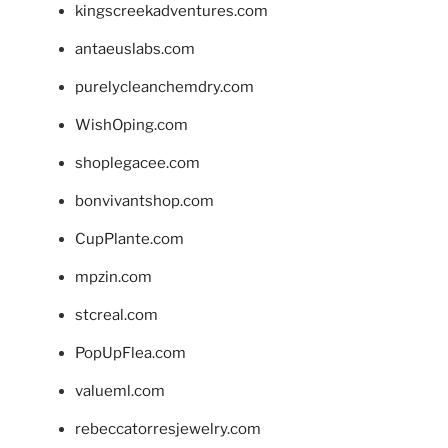
kingscreekadventures.com
antaeuslabs.com
purelycleanchemdry.com
WishOping.com
shoplegacee.com
bonvivantshop.com
CupPlante.com
mpzin.com
stcreal.com
PopUpFlea.com
valueml.com
rebeccatorresjewelry.com