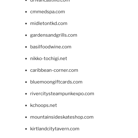
drivancastillo.com
cmmedspa.com
midletontkd.com
gardensandgrills.com
basilfoodwine.com
nikko-tochigi.net
caribbean-corner.com
bluemoongiftcards.com
rivercitysteampunkexpo.com
kchoops.net
mountainsideskateshop.com
kirtlandcitytavern.com