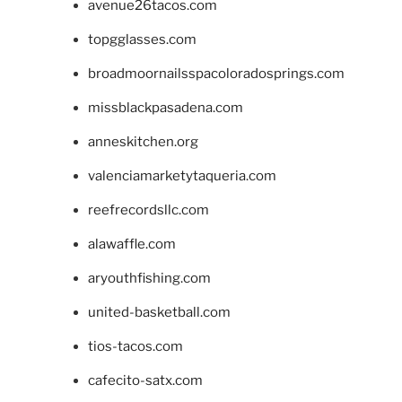
avenue26tacos.com
topgglasses.com
broadmoornailsspacoloradosprings.com
missblackpasadena.com
anneskitchen.org
valenciamarketytaqueria.com
reefrecordsllc.com
alawaffle.com
aryouthfishing.com
united-basketball.com
tios-tacos.com
cafecito-satx.com