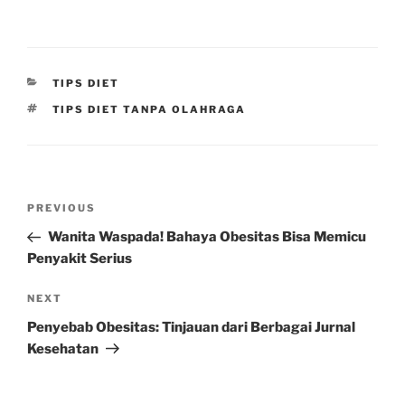
CATEGORIES
TIPS DIET
TAGS
TIPS DIET TANPA OLAHRAGA
Post
Previous
PREVIOUS
navigation
Post
Wanita Waspada! Bahaya Obesitas Bisa Memicu
Penyakit Serius
Next
NEXT
Post
Penyebab Obesitas: Tinjauan dari Berbagai Jurnal
Kesehatan