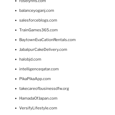
roselynns.com
balanceyoganj.com
salesforceblogs.com
TrainGames365.com
BaytownEvaCationRentals.com
JabalpurCakeDelivery.com
halobjd.com
intelligenceqatar.com
PikaPikaApp.com
takecareofbusinessdfw.org
HamadaOfJapan.com
VersifyLifestyle.com