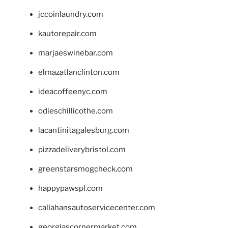
jccoinlaundry.com
kautorepair.com
marjaeswinebar.com
elmazatlanclinton.com
ideacoffeenyc.com
odieschillicothe.com
lacantinitagalesburg.com
pizzadeliverybristol.com
greenstarsmogcheck.com
happypawspl.com
callahansautoservicecenter.com
georgiascornermarket.com