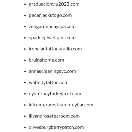
graduacionviu2023.com
pecanjackstogo.com
zengardendayspa.com
sparklejewelryinc.com
ironcladtattoostudio.com
bruinshome.com
annascleaningsvc.com
wolfcitytattoo.com
oysterbayturkeytrot.com
lafronterarestauranteybar.com
lilyandrosetearoom.com
olivesburgberrypatch.com