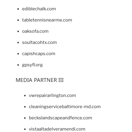
ediblechalk.com
tabletennisnearme.com
oaksofa.com
soultacohtx.com
capishcaps.com
gpsyfl.org
MEDIA PARTNER III
vwrepairarlington.com
cleaningservicebaltimore-md.com
beckslandscapeandfence.com
vistaaltadelveramendi.com