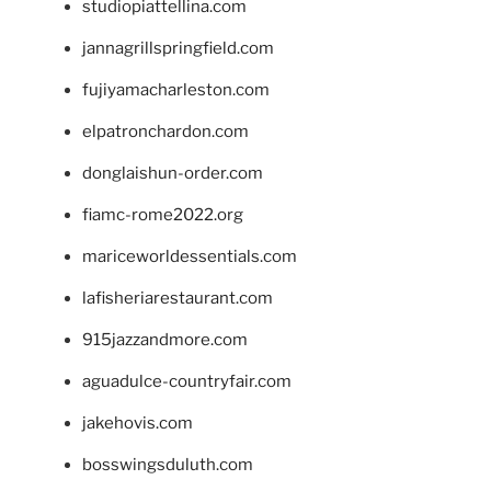
studiopiattellina.com
jannagrillspringfield.com
fujiyamacharleston.com
elpatronchardon.com
donglaishun-order.com
fiamc-rome2022.org
mariceworldessentials.com
lafisheriarestaurant.com
915jazzandmore.com
aguadulce-countryfair.com
jakehovis.com
bosswingsduluth.com