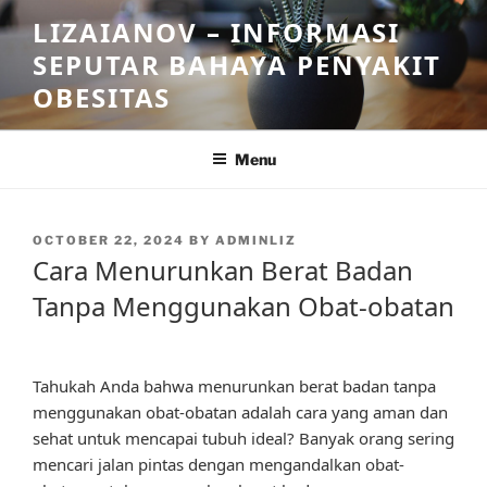
Skip
LIZAIANOV – INFORMASI
to
SEPUTAR BAHAYA PENYAKIT
content
OBESITAS
Menu
POSTED
OCTOBER 22, 2024
BY
ADMINLIZ
ON
Cara Menurunkan Berat Badan
Tanpa Menggunakan Obat-obatan
Tahukah Anda bahwa menurunkan berat badan tanpa
menggunakan obat-obatan adalah cara yang aman dan
sehat untuk mencapai tubuh ideal? Banyak orang sering
mencari jalan pintas dengan mengandalkan obat-