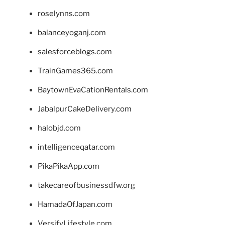
roselynns.com
balanceyoganj.com
salesforceblogs.com
TrainGames365.com
BaytownEvaCationRentals.com
JabalpurCakeDelivery.com
halobjd.com
intelligenceqatar.com
PikaPikaApp.com
takecareofbusinessdfw.org
HamadaOfJapan.com
VersifyLifestyle.com