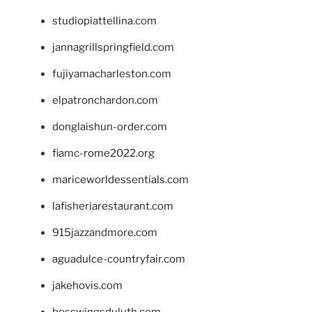
studiopiattellina.com
jannagrillspringfield.com
fujiyamacharleston.com
elpatronchardon.com
donglaishun-order.com
fiamc-rome2022.org
mariceworldessentials.com
lafisheriarestaurant.com
915jazzandmore.com
aguadulce-countryfair.com
jakehovis.com
bosswingsduluth.com