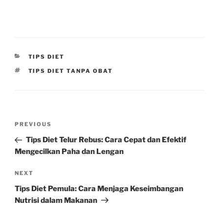
CATEGORIES
TIPS DIET
TAGS
TIPS DIET TANPA OBAT
Post
Previous
PREVIOUS
navigation
Post
Tips Diet Telur Rebus: Cara Cepat dan Efektif
Mengecilkan Paha dan Lengan
Next
NEXT
Post
Tips Diet Pemula: Cara Menjaga Keseimbangan
Nutrisi dalam Makanan