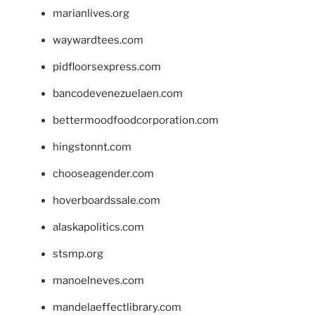
marianlives.org
waywardtees.com
pidfloorsexpress.com
bancodevenezuelaen.com
bettermoodfoodcorporation.com
hingstonnt.com
chooseagender.com
hoverboardssale.com
alaskapolitics.com
stsmp.org
manoelneves.com
mandelaeffectlibrary.com