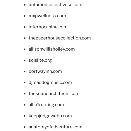
untamedcollectivesd.com
mxpwellness.com
infernocanine.com
thepaperhousecollection.com
allisonwillisholley.com
solslite.org
portwayinn.com
djmaddogmusic.com
thesoundarchitects.com
allin1roofing.com
keepjudgewebb.com
anatomyofadventure.com