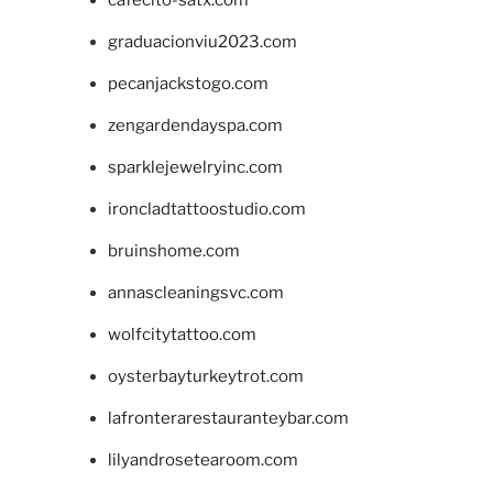
cafecito-satx.com
graduacionviu2023.com
pecanjackstogo.com
zengardendayspa.com
sparklejewelryinc.com
ironcladtattoostudio.com
bruinshome.com
annascleaningsvc.com
wolfcitytattoo.com
oysterbayturkeytrot.com
lafronterarestauranteybar.com
lilyandrosetearoom.com