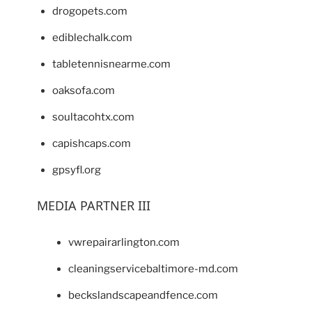
drogopets.com
ediblechalk.com
tabletennisnearme.com
oaksofa.com
soultacohtx.com
capishcaps.com
gpsyfl.org
MEDIA PARTNER III
vwrepairarlington.com
cleaningservicebaltimore-md.com
beckslandscapeandfence.com