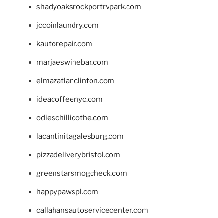
shadyoaksrockportrvpark.com
jccoinlaundry.com
kautorepair.com
marjaeswinebar.com
elmazatlanclinton.com
ideacoffeenyc.com
odieschillicothe.com
lacantinitagalesburg.com
pizzadeliverybristol.com
greenstarsmogcheck.com
happypawspl.com
callahansautoservicecenter.com