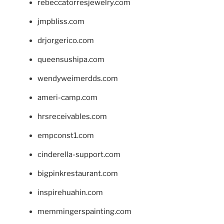
rebeccatorresjewelry.com
jmpbliss.com
drjorgerico.com
queensushipa.com
wendyweimerdds.com
ameri-camp.com
hrsreceivables.com
empconst1.com
cinderella-support.com
bigpinkrestaurant.com
inspirehuahin.com
memmingerspainting.com