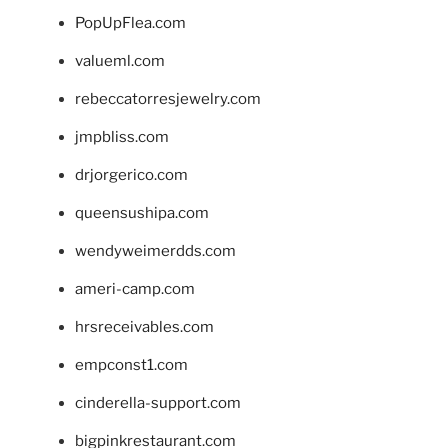
PopUpFlea.com
valueml.com
rebeccatorresjewelry.com
jmpbliss.com
drjorgerico.com
queensushipa.com
wendyweimerdds.com
ameri-camp.com
hrsreceivables.com
empconst1.com
cinderella-support.com
bigpinkrestaurant.com