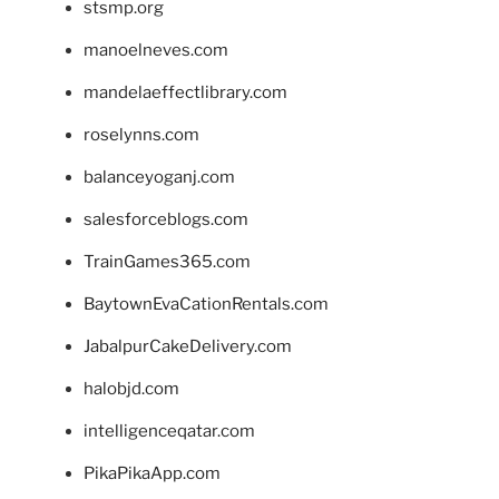
stsmp.org
manoelneves.com
mandelaeffectlibrary.com
roselynns.com
balanceyoganj.com
salesforceblogs.com
TrainGames365.com
BaytownEvaCationRentals.com
JabalpurCakeDelivery.com
halobjd.com
intelligenceqatar.com
PikaPikaApp.com