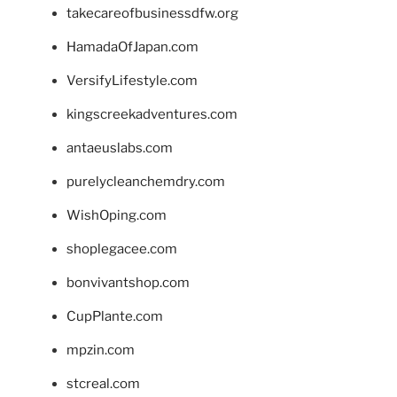
takecareofbusinessdfw.org
HamadaOfJapan.com
VersifyLifestyle.com
kingscreekadventures.com
antaeuslabs.com
purelycleanchemdry.com
WishOping.com
shoplegacee.com
bonvivantshop.com
CupPlante.com
mpzin.com
stcreal.com