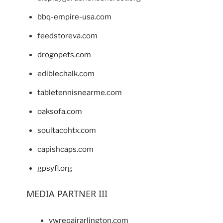
bbq-empire-usa.com
feedstoreva.com
drogopets.com
ediblechalk.com
tabletennisnearme.com
oaksofa.com
soultacohtx.com
capishcaps.com
gpsyfl.org
MEDIA PARTNER III
vwrepairarlington.com