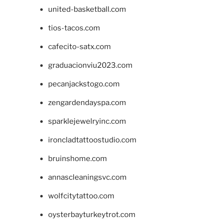
united-basketball.com
tios-tacos.com
cafecito-satx.com
graduacionviu2023.com
pecanjackstogo.com
zengardendayspa.com
sparklejewelryinc.com
ironcladtattoostudio.com
bruinshome.com
annascleaningsvc.com
wolfcitytattoo.com
oysterbayturkeytrot.com