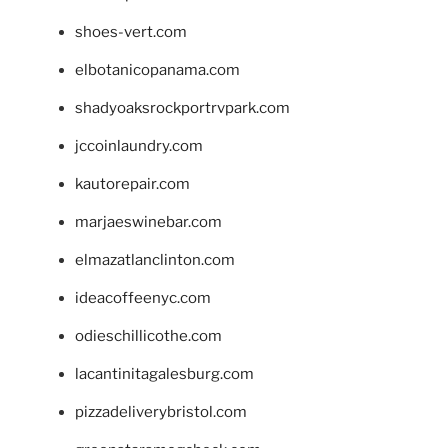
shoes-vert.com
elbotanicopanama.com
shadyoaksrockportrvpark.com
jccoinlaundry.com
kautorepair.com
marjaeswinebar.com
elmazatlanclinton.com
ideacoffeenyc.com
odieschillicothe.com
lacantinitagalesburg.com
pizzadeliverybristol.com