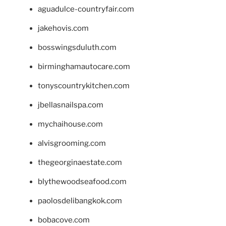
aguadulce-countryfair.com
jakehovis.com
bosswingsduluth.com
birminghamautocare.com
tonyscountrykitchen.com
jbellasnailspa.com
mychaihouse.com
alvisgrooming.com
thegeorginaestate.com
blythewoodseafood.com
paolosdelibangkok.com
bobacove.com