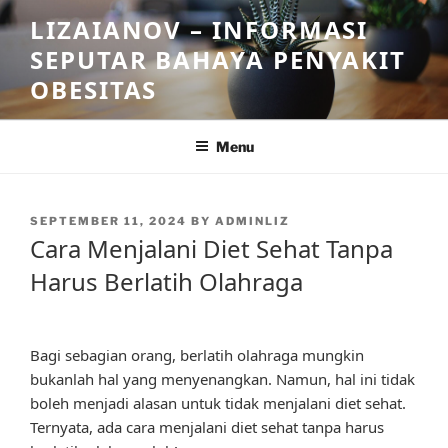
Skip
LIZAIANOV – INFORMASI
to
SEPUTAR BAHAYA PENYAKIT
content
OBESITAS
Menu
POSTED
SEPTEMBER 11, 2024
BY
ADMINLIZ
ON
Cara Menjalani Diet Sehat Tanpa
Harus Berlatih Olahraga
Bagi sebagian orang, berlatih olahraga mungkin
bukanlah hal yang menyenangkan. Namun, hal ini tidak
boleh menjadi alasan untuk tidak menjalani diet sehat.
Ternyata, ada cara menjalani diet sehat tanpa harus