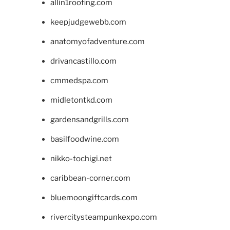
allin1roofing.com
keepjudgewebb.com
anatomyofadventure.com
drivancastillo.com
cmmedspa.com
midletontkd.com
gardensandgrills.com
basilfoodwine.com
nikko-tochigi.net
caribbean-corner.com
bluemoongiftcards.com
rivercitysteampunkexpo.com