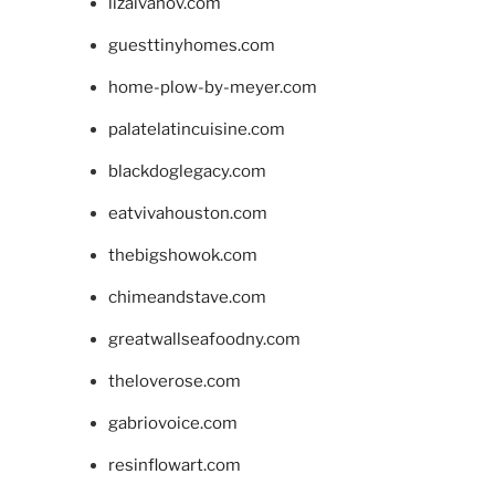
lizaivanov.com
guesttinyhomes.com
home-plow-by-meyer.com
palatelatincuisine.com
blackdoglegacy.com
eatvivahouston.com
thebigshowok.com
chimeandstave.com
greatwallseafoodny.com
theloverose.com
gabriovoice.com
resinflowart.com