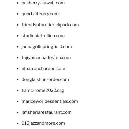
oakberry-kuwait.com
quartzliterary.com
friendsofbroderickpark.com
studiopiattellina.com
jannagrillspringfield.com
fujiyamacharleston.com
elpatronchardon.com
donglaishun-order.com
fiamc-rome2022.org
mariceworldessentials.com
lafisheriarestaurant.com
915jazzandmore.com