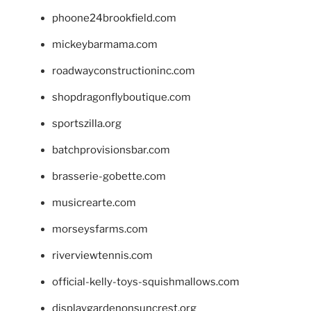
phoone24brookfield.com
mickeybarmama.com
roadwayconstructioninc.com
shopdragonflyboutique.com
sportszilla.org
batchprovisionsbar.com
brasserie-gobette.com
musicrearte.com
morseysfarms.com
riverviewtennis.com
official-kelly-toys-squishmallows.com
displaygardenonsuncrest.org