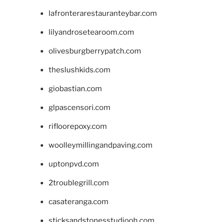
lafronterarestauranteybar.com
lilyandrosetearoom.com
olivesburgberrypatch.com
theslushkids.com
giobastian.com
glpascensori.com
rifloorepoxy.com
woolleymillingandpaving.com
uptonpvd.com
2troublegrill.com
casateranga.com
sticksandstonesstudiooh.com