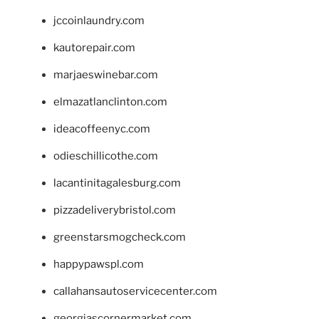
jccoinlaundry.com
kautorepair.com
marjaeswinebar.com
elmazatlanclinton.com
ideacoffeenyc.com
odieschillicothe.com
lacantinitagalesburg.com
pizzadeliverybristol.com
greenstarsmogcheck.com
happypawspl.com
callahansautoservicecenter.com
georgiascornermarket.com