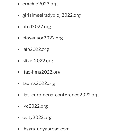
emchie2023.org
girisimselradyoloji2022.org
utcd2022.org
biosensor2022.org
ialp2022.org
klivet2022.org
ifac-hms2022.org
taoms2022.org
iias-euromena-conference2022.org
ivd2022.org
csity2022.org
ibsarstudyabroad.com