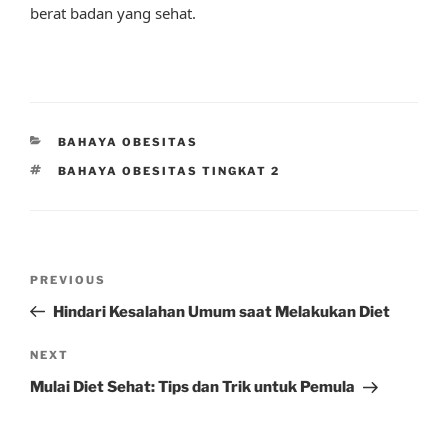
berat badan yang sehat.
CATEGORIES
BAHAYA OBESITAS
TAGS
BAHAYA OBESITAS TINGKAT 2
Post
Previous
PREVIOUS
navigation
Post
Hindari Kesalahan Umum saat Melakukan Diet
Next
NEXT
Post
Mulai Diet Sehat: Tips dan Trik untuk Pemula