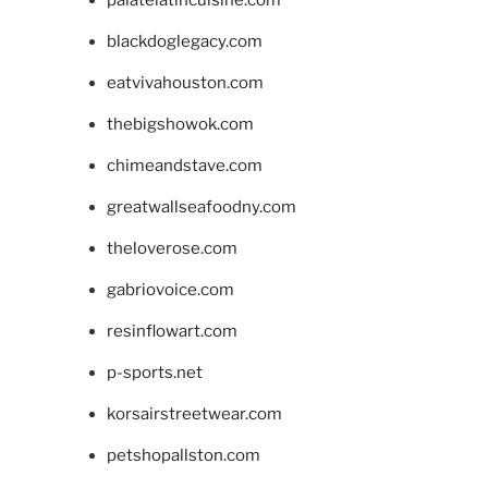
blackdoglegacy.com
eatvivahouston.com
thebigshowok.com
chimeandstave.com
greatwallseafoodny.com
theloverose.com
gabriovoice.com
resinflowart.com
p-sports.net
korsairstreetwear.com
petshopallston.com