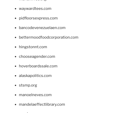
waywardtees.com
pidfloorsexpress.com
bancodevenezuelaen.com
bettermoodfoodcorporation.com
hingstonnt.com
chooseagender.com
hoverboardssale.com
alaskapolitics.com
stsmp.org
manoelneves.com
mandelaeffectlibrary.com