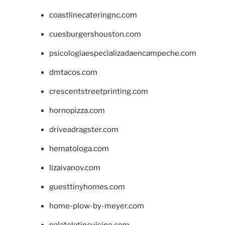
coastlinecateringnc.com
cuesburgershouston.com
psicologiaespecializadaencampeche.com
dmtacos.com
crescentstreetprinting.com
hornopizza.com
driveadragster.com
hematologa.com
lizaivanov.com
guesttinyhomes.com
home-plow-by-meyer.com
palatelatincuisine.com