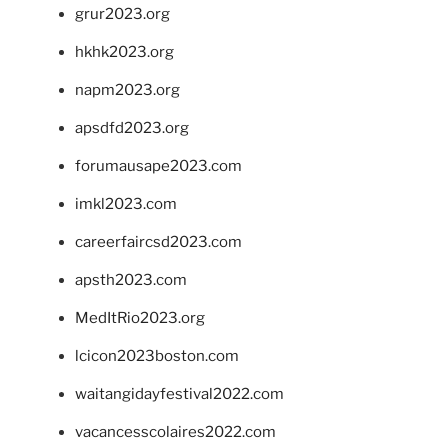
grur2023.org
hkhk2023.org
napm2023.org
apsdfd2023.org
forumausape2023.com
imkl2023.com
careerfaircsd2023.com
apsth2023.com
MedItRio2023.org
lcicon2023boston.com
waitangidayfestival2022.com
vacancesscolaires2022.com