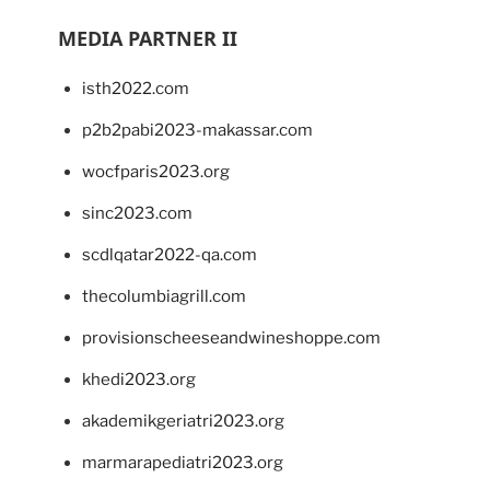
MEDIA PARTNER II
isth2022.com
p2b2pabi2023-makassar.com
wocfparis2023.org
sinc2023.com
scdlqatar2022-qa.com
thecolumbiagrill.com
provisionscheeseandwineshoppe.com
khedi2023.org
akademikgeriatri2023.org
marmarapediatri2023.org