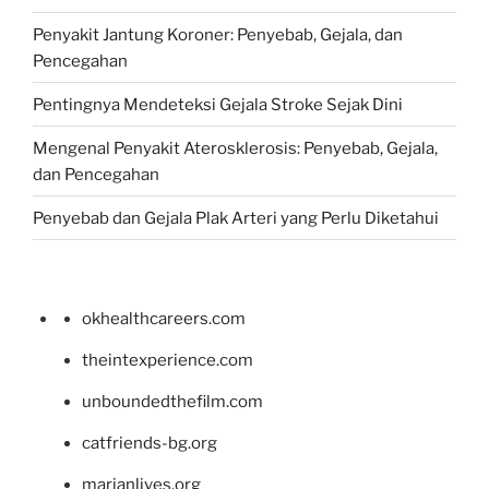
Penyakit Jantung Koroner: Penyebab, Gejala, dan
Pencegahan
Pentingnya Mendeteksi Gejala Stroke Sejak Dini
Mengenal Penyakit Aterosklerosis: Penyebab, Gejala,
dan Pencegahan
Penyebab dan Gejala Plak Arteri yang Perlu Diketahui
okhealthcareers.com
theintexperience.com
unboundedthefilm.com
catfriends-bg.org
marianlives.org