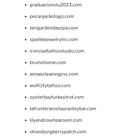
graduacionviu2023.com
pecanjackstogo.com
zengardendayspa.com
sparklejewelryinc.com
ironcladtattoostudio.com
bruinshome.com
annascleaningsvc.com
wolfcitytattoo.com
oysterbayturkeytrot.com
lafronterarestauranteybar.com
lilyandrosetearoom.com
olivesburgberrypatch.com