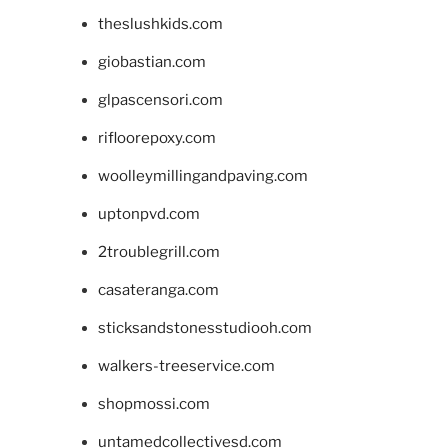
theslushkids.com
giobastian.com
glpascensori.com
rifloorepoxy.com
woolleymillingandpaving.com
uptonpvd.com
2troublegrill.com
casateranga.com
sticksandstonesstudiooh.com
walkers-treeservice.com
shopmossi.com
untamedcollectivesd.com