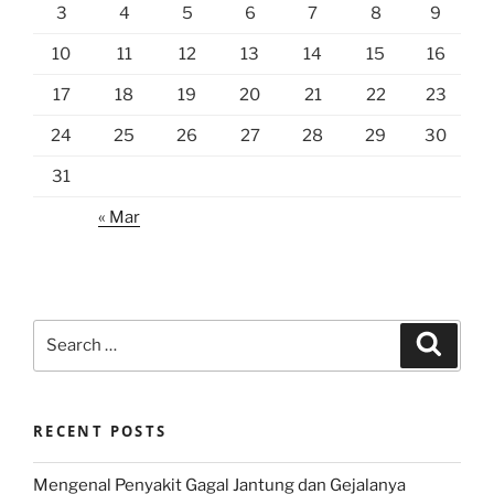
3
4
5
6
7
8
9
10
11
12
13
14
15
16
17
18
19
20
21
22
23
24
25
26
27
28
29
30
31
« Mar
Search
Search
for:
RECENT POSTS
Mengenal Penyakit Gagal Jantung dan Gejalanya