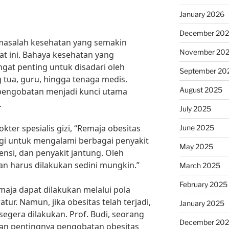
January 2026
December 20
masalah kesehatan yang semakin
November 20
t ini. Bahaya kesehatan yang
ngat penting untuk disadari oleh
September 20
 tua, guru, hingga tenaga medis.
August 2025
pengobatan menjadi kunci utama
.
July 2025
kter spesialis gizi, “Remaja obesitas
June 2025
nggi untuk mengalami berbagai penyakit
May 2025
tensi, dan penyakit jantung. Oleh
an harus dilakukan sedini mungkin.”
March 2025
February 2025
aja dapat dilakukan melalui pola
ur. Namun, jika obesitas telah terjadi,
January 2025
egera dilakukan. Prof. Budi, seorang
December 20
kan pentingnya pengobatan obesitas