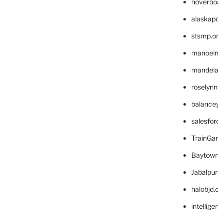
hoverbo
alaskapo
stsmp.o
manoel
mandelae
roselyn
balance
salesfo
TrainG
Baytown
Jabalpu
halobjd
intellig