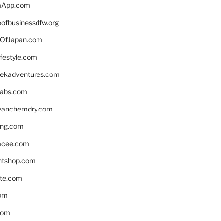
aApp.com
eofbusinessdfw.org
OfJapan.com
ifestyle.com
eekadventures.com
labs.com
leanchemdry.com
ing.com
acee.com
ntshop.com
te.com
om
com