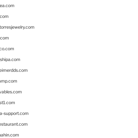
ea.com
.com
torresjewelry.com
s.com
ico.com
shipa.com
eimerdds.com
camp.com
ivables.com
st1.com
la-support.com
estaurant.com
uahin.com