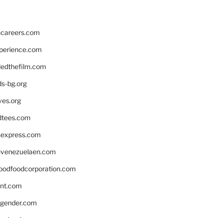
hcareers.com
xperience.com
edthefilm.com
ds-bg.org
ves.org
tees.com
rsexpress.com
venezuelaen.com
oodfoodcorporation.com
nnt.com
gender.com