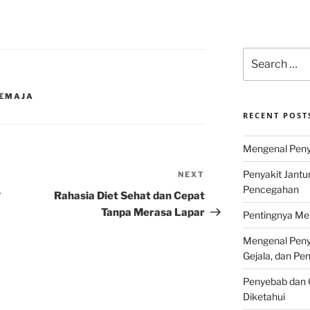
Search
for:
REMAJA
RECENT POST
Mengenal Penya
Penyakit Jantu
NEXT
Next
Pencegahan
Post
?
Rahasia Diet Sehat dan Cepat
Tanpa Merasa Lapar
Pentingnya Men
Mengenal Penya
Gejala, dan P
Penyebab dan G
Diketahui