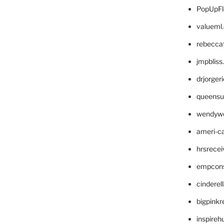
PopUpFl
valueml
rebecca
jmpblis
drjorger
queensu
wendyw
ameri-
hrsrece
empcon
cinderel
bigpinkr
inspireh