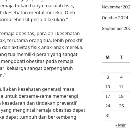
remaja bukan hanya masalah fisik,
November 20
hi kesehatan mental mereka. Oleh
October 2024
komprehensif perlu dilakukan.”
September 20
maja obesitas, para ahli kesehatan
, terutama orang tua, lebih proaktif
an aktivitas fisik anak-anak mereka.
ng tua memiliki peran yang sangat
M
T
mengobati obesitas pada remaja.
i keluarga sangat berpengaruh
n.”
3
4
10
11
uli akan kesehatan generasi masa
mua untuk bersama-sama memerangi
17
18
 kesadaran dan tindakan preventif
24
25
 yang mengintai remaja obesitas dapat
31
eka dapat tumbuh dan berkembang
« Mar