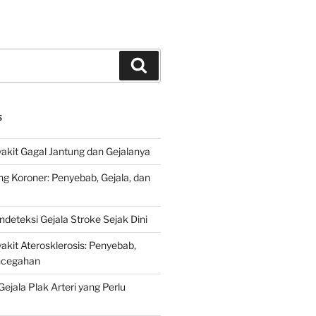
Search
S
kit Gagal Jantung dan Gejalanya
ng Koroner: Penyebab, Gejala, dan
deteksi Gejala Stroke Sejak Dini
kit Aterosklerosis: Penyebab,
encegahan
ejala Plak Arteri yang Perlu