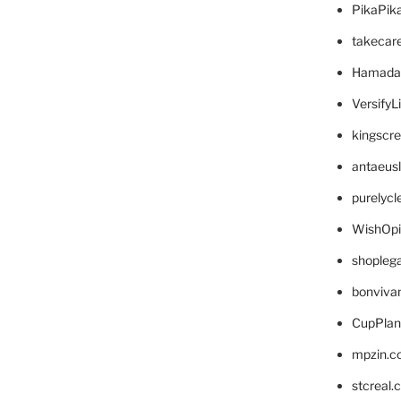
PikaPik
takecar
Hamada
VersifyL
kingscr
antaeus
purelyc
WishOp
shopleg
bonviva
CupPlan
mpzin.c
stcreal.