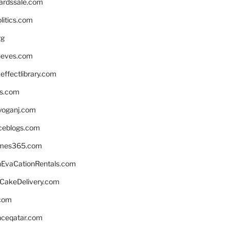
ardssale.com
litics.com
rg
neves.com
ffectlibrary.com
ns.com
yoganj.com
rceblogs.com
ames365.com
EvaCationRentals.com
rCakeDelivery.com
.com
enceqatar.com