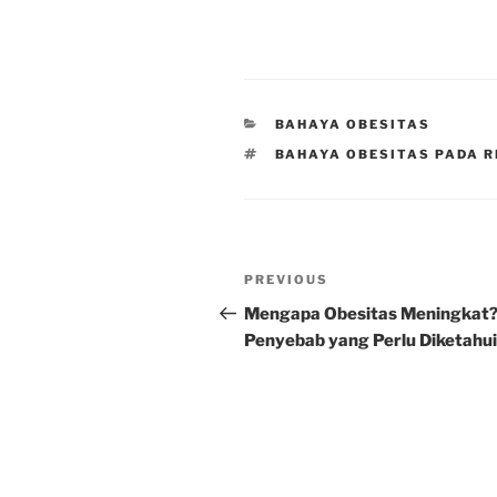
CATEGORIES
BAHAYA OBESITAS
TAGS
BAHAYA OBESITAS PADA 
Post
Previous
PREVIOUS
navigation
Post
Mengapa Obesitas Meningkat
Penyebab yang Perlu Diketahui