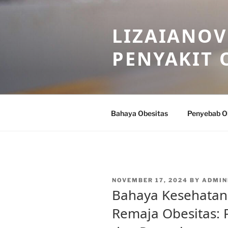
Skip
to
LIZAIANOV
content
PENYAKIT 
Bahaya Obesitas
Penyebab O
POSTED
NOVEMBER 17, 2024
BY
ADMIN
ON
Bahaya Kesehatan
Remaja Obesitas: