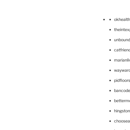
okhealt
theinte
unbound
catfrien
marianli
wayward
pidfloo
bancode
betterm
hingsto
choosea