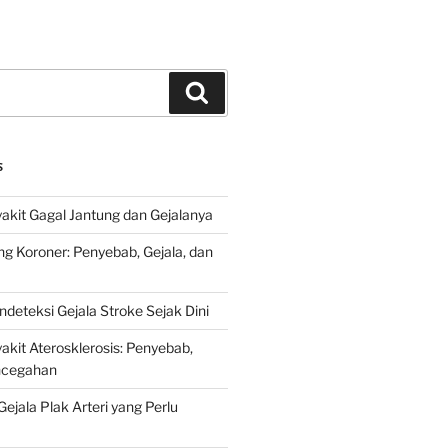
Search
S
kit Gagal Jantung dan Gejalanya
ng Koroner: Penyebab, Gejala, dan
deteksi Gejala Stroke Sejak Dini
kit Aterosklerosis: Penyebab,
encegahan
ejala Plak Arteri yang Perlu