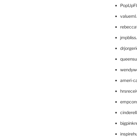
PopUpFl
valueml
rebecca
jmpblis
drjorger
queensu
wendyw
ameri-
hrsrece
empcon
cinderel
bigpinkr
inspireh