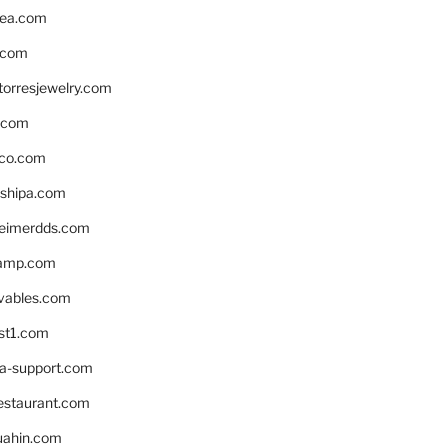
ea.com
.com
torresjewelry.com
s.com
ico.com
shipa.com
eimerdds.com
camp.com
ivables.com
st1.com
la-support.com
estaurant.com
uahin.com