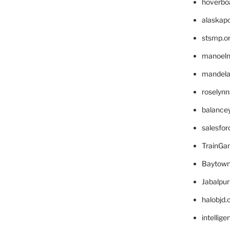
hoverbo
alaskapo
stsmp.o
manoel
mandelae
roselyn
balance
salesfo
TrainG
Baytown
Jabalpu
halobjd
intellig