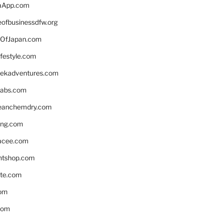
aApp.com
eofbusinessdfw.org
OfJapan.com
ifestyle.com
eekadventures.com
labs.com
leanchemdry.com
ing.com
acee.com
ntshop.com
te.com
om
com