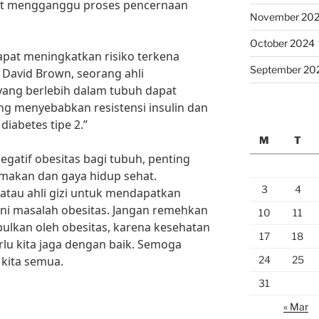
at mengganggu proses pencernaan
November 20
October 2024
dapat meningkatkan risiko terkena
September 20
. David Brown, seorang ahli
 yang berlebih dalam tubuh dapat
ng menyebabkan resistensi insulin dan
iabetes tipe 2.”
M
T
atif obesitas bagi tubuh, penting
 makan dan gaya hidup sehat.
3
4
atau ahli gizi untuk mendapatkan
ni masalah obesitas. Jangan remehkan
10
11
ulkan oleh obesitas, karena kesehatan
17
18
rlu kita jaga dengan baik. Semoga
24
25
 kita semua.
31
« Mar