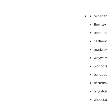
okhealt
theinte
unbound
catfrien
marianli
wayward
pidfloo
bancode
betterm
hingsto
choosea