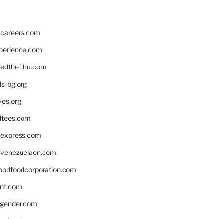
hcareers.com
xperience.com
edthefilm.com
ds-bg.org
ves.org
tees.com
rsexpress.com
venezuelaen.com
oodfoodcorporation.com
nnt.com
gender.com