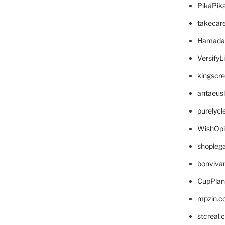
PikaPik
takecar
Hamada
VersifyL
kingscr
antaeus
purelyc
WishOp
shopleg
bonviva
CupPlan
mpzin.c
stcreal.