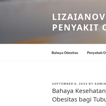
Skip
to
LIZAIANOV
content
PENYAKIT 
Bahaya Obesitas
Penyebab O
POSTED
SEPTEMBER 8, 2024
BY
ADMIN
ON
Bahaya Kesehatan
Obesitas bagi Tub