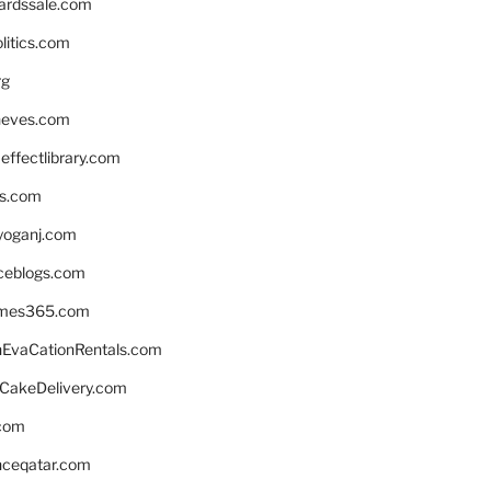
ardssale.com
litics.com
rg
neves.com
ffectlibrary.com
ns.com
yoganj.com
rceblogs.com
ames365.com
EvaCationRentals.com
rCakeDelivery.com
.com
enceqatar.com