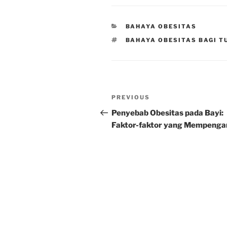
CATEGORIES
BAHAYA OBESITAS
TAGS
BAHAYA OBESITAS BAGI T
Post
Previous
PREVIOUS
navigation
Post
Penyebab Obesitas pada Bayi:
Faktor-faktor yang Mempenga