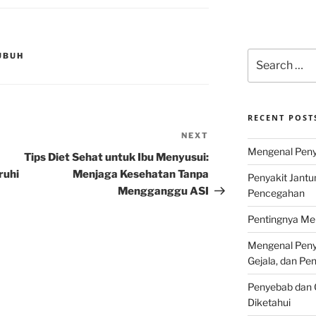
Search
UBUH
for:
RECENT POST
NEXT
Next
Mengenal Penya
Post
Tips Diet Sehat untuk Ibu Menyusui:
ruhi
Menjaga Kesehatan Tanpa
Penyakit Jantu
Mengganggu ASI
Pencegahan
Pentingnya Men
Mengenal Penya
Gejala, dan P
Penyebab dan G
Diketahui