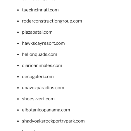
tsecincinnati.com
roderconstructiongroup.com
plazabatai.com
hawkscayresort.com
hellonquads.com
diarioanimales.com
decogaleri.com
unavozparadios.com
shoes-vert.com
elbotanicopanama.com
shadyoaksrockportrvpark.com