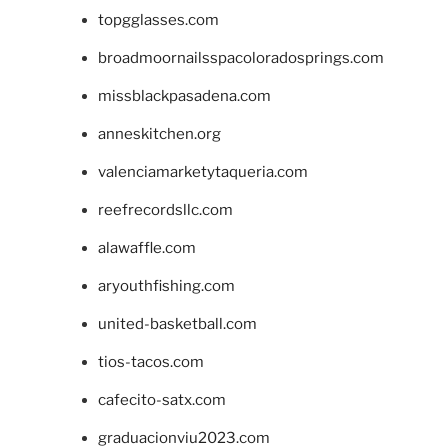
topgglasses.com
broadmoornailsspacoloradosprings.com
missblackpasadena.com
anneskitchen.org
valenciamarketytaqueria.com
reefrecordsllc.com
alawaffle.com
aryouthfishing.com
united-basketball.com
tios-tacos.com
cafecito-satx.com
graduacionviu2023.com