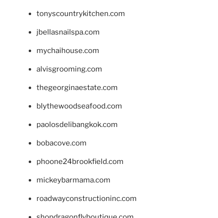
tonyscountrykitchen.com
jbellasnailspa.com
mychaihouse.com
alvisgrooming.com
thegeorginaestate.com
blythewoodseafood.com
paolosdelibangkok.com
bobacove.com
phoone24brookfield.com
mickeybarmama.com
roadwayconstructioninc.com
shopdragonflyboutique.com