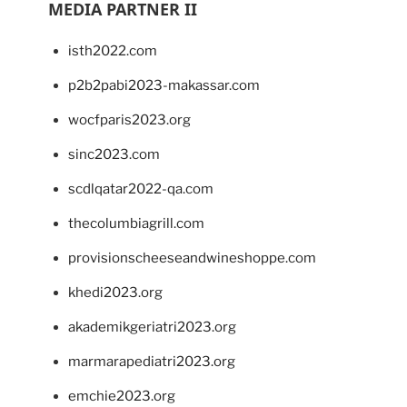
MEDIA PARTNER II
isth2022.com
p2b2pabi2023-makassar.com
wocfparis2023.org
sinc2023.com
scdlqatar2022-qa.com
thecolumbiagrill.com
provisionscheeseandwineshoppe.com
khedi2023.org
akademikgeriatri2023.org
marmarapediatri2023.org
emchie2023.org