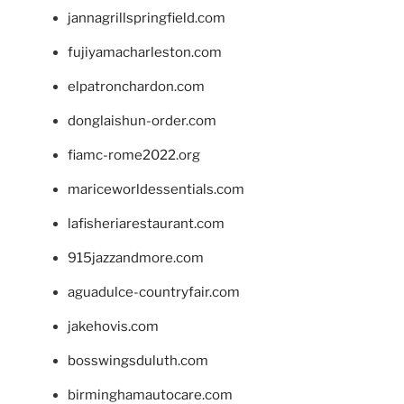
jannagrillspringfield.com
fujiyamacharleston.com
elpatronchardon.com
donglaishun-order.com
fiamc-rome2022.org
mariceworldessentials.com
lafisheriarestaurant.com
915jazzandmore.com
aguadulce-countryfair.com
jakehovis.com
bosswingsduluth.com
birminghamautocare.com