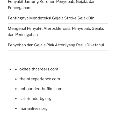
Penyakit Jantung Koroner: Penyebab, Gejala, dan
Pencegahan
Pentingnya Mendeteksi Gejala Stroke Sejak Dini
Mengenal Penyakit Aterosklerosis: Penyebab, Gejala,
dan Pencegahan
Penyebab dan Gejala Plak Arteri yang Perlu Diketahui
okhealthcareers.com
theintexperience.com
unboundedthefilm.com
catfriends-bg.org
marianlives.org