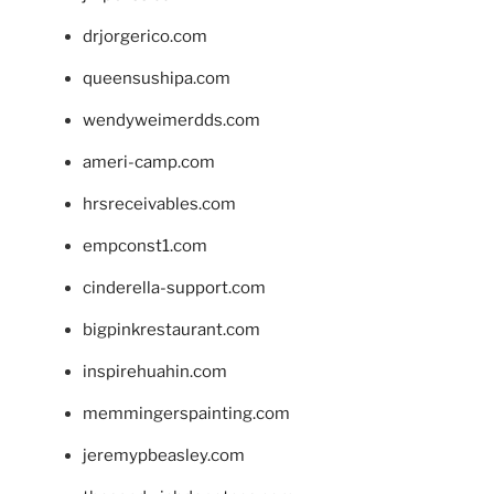
drjorgerico.com
queensushipa.com
wendyweimerdds.com
ameri-camp.com
hrsreceivables.com
empconst1.com
cinderella-support.com
bigpinkrestaurant.com
inspirehuahin.com
memmingerspainting.com
jeremypbeasley.com