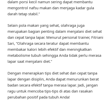
dalam porsi kecil namun sering dapat membantu
mengontrol nafsu makan dan menjaga kadar gula
darah tetap stabil.”
Selain pola makan yang sehat, olahraga juga
merupakan bagian penting dalam menjalani diet sehat
dan cepat tanpa lapar. Menurut personal trainer, Fitriani
Sari, “Olahraga secara teratur dapat membantu
membakar kalori lebih efektif dan meningkatkan
metabolisme tubuh sehingga Anda tidak perlu merasa
lapar saat menjalani diet.”
Dengan menerapkan tips diet sehat dan cepat tanpa
lapar dengan disiplin, Anda dapat menurunkan berat
badan secara efektif tanpa merasa lapar. Jadi, jangan
ragu untuk mencoba tips-tips di atas dan rasakan
perubahan positif pada tubuh Anda!