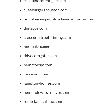
coastlinecateringnc.com
cuesburgershouston.com
psicologiaespecializadaencampeche.com
dmtacos.com
crescentstreetprinting.com
hornopizza.com
driveadragster.com
hematologa.com
lizaivanov.com
guesttinyhomes.com
home-plow-by-meyer.com
palatelatincuisine.com