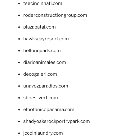
tsecincinnati.com
roderconstructiongroup.com
plazabatai.com
hawkscayresort.com
hellonquads.com
diarioanimales.com
decogaleri.com
unavozparadios.com
shoes-vert.com
elbotanicopanama.com
shadyoaksrockportrvpark.com
jccoinlaundry.com