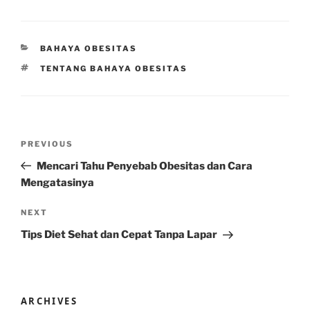
CATEGORIES
BAHAYA OBESITAS
TAGS
TENTANG BAHAYA OBESITAS
Post
Previous
PREVIOUS
navigation
Post
Mencari Tahu Penyebab Obesitas dan Cara
Mengatasinya
Next
NEXT
Post
Tips Diet Sehat dan Cepat Tanpa Lapar
ARCHIVES