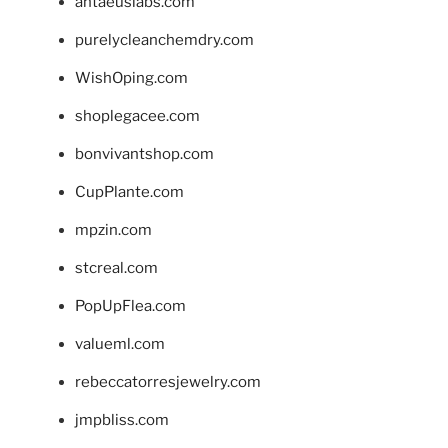
antaeuslabs.com
purelycleanchemdry.com
WishOping.com
shoplegacee.com
bonvivantshop.com
CupPlante.com
mpzin.com
stcreal.com
PopUpFlea.com
valueml.com
rebeccatorresjewelry.com
jmpbliss.com