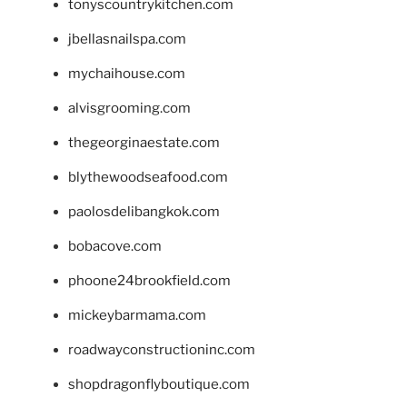
tonyscountrykitchen.com
jbellasnailspa.com
mychaihouse.com
alvisgrooming.com
thegeorginaestate.com
blythewoodseafood.com
paolosdelibangkok.com
bobacove.com
phoone24brookfield.com
mickeybarmama.com
roadwayconstructioninc.com
shopdragonflyboutique.com