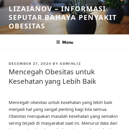
Skip
LIZAIANOV – INFORMASI
to
SEPUTAR BAHAYA PENYAKIT
content
OBESITAS
Menu
POSTED
DECEMBER 27, 2024
BY
ADMINLIZ
ON
Mencegah Obesitas untuk
Kesehatan yang Lebih Baik
Mencegah obesitas untuk kesehatan yang lebih baik
menjadi hal yang sangat penting bagi kita semua.
Obesitas merupakan masalah kesehatan yang semakin
sering terjadi di masyarakat saat ini. Menurut data dari