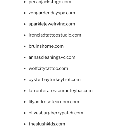
pecanjackstogo.com
zengardendayspa.com
sparklejewelryinc.com
ironcladtattoostudio.com
bruinshome.com
annascleaningsvc.com
wolfcitytattoo.com
oysterbayturkeytrot.com
lafronterarestauranteybar.com
lilyandrosetearoom.com
olivesburgberrypatch.com
theslushkids.com