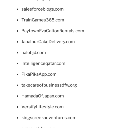
salesforceblogs.com
TrainGames365.com
BaytownEvaCationRentals.com
JabalpurCakeDelivery.com
halobjd.com
intelligenceqatar.com
PikaPikaApp.com
takecareofbusinessdfw.org
HamadaOfJapan.com
VersifyLifestyle.com
kingscreekadventures.com