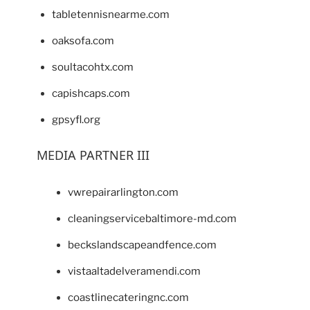
tabletennisnearme.com
oaksofa.com
soultacohtx.com
capishcaps.com
gpsyfl.org
MEDIA PARTNER III
vwrepairarlington.com
cleaningservicebaltimore-md.com
beckslandscapeandfence.com
vistaaltadelveramendi.com
coastlinecateringnc.com