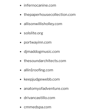
infernocanine.com
thepaperhousecollection.com
allisonwillisholley.com
solslite.org
portwayinn.com
djmaddogmusic.com
thesoundarchitects.com
allin1roofing.com
keepjudgewebb.com
anatomyofadventure.com
drivancastillo.com
cmmedspa.com