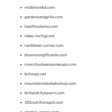
midletontkd.com
gardensandgrills.com
basilfoodwine.com
nikko-tochigi.net
caribbean-corner.com
bluemoongiftcards.com
rivercitysteampunkexpo.com
kchoops.net
mountainsideskateshop.com
kirtlandcitytavern.com
301nutritionspot.com
ammos-stores.com