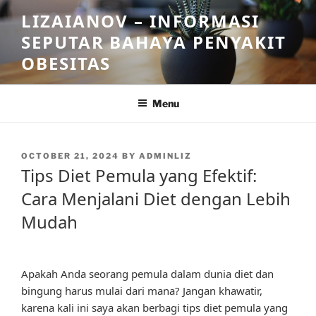
Skip
LIZAIANOV – INFORMASI
to
SEPUTAR BAHAYA PENYAKIT
content
OBESITAS
Menu
POSTED
OCTOBER 21, 2024
BY
ADMINLIZ
ON
Tips Diet Pemula yang Efektif:
Cara Menjalani Diet dengan Lebih
Mudah
Apakah Anda seorang pemula dalam dunia diet dan
bingung harus mulai dari mana? Jangan khawatir,
karena kali ini saya akan berbagi tips diet pemula yang