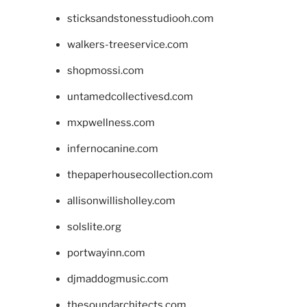
sticksandstonesstudiooh.com
walkers-treeservice.com
shopmossi.com
untamedcollectivesd.com
mxpwellness.com
infernocanine.com
thepaperhousecollection.com
allisonwillisholley.com
solslite.org
portwayinn.com
djmaddogmusic.com
thesoundarchitects.com