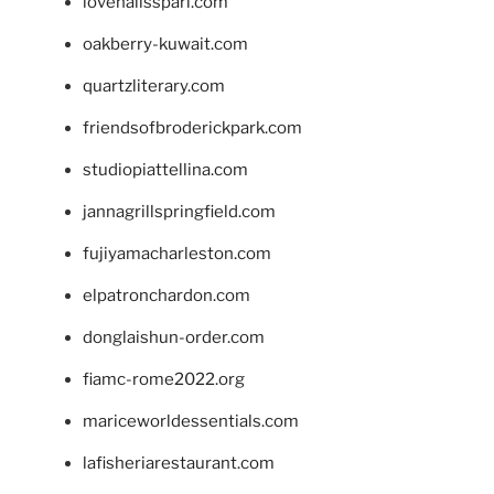
lovenailsspari.com
oakberry-kuwait.com
quartzliterary.com
friendsofbroderickpark.com
studiopiattellina.com
jannagrillspringfield.com
fujiyamacharleston.com
elpatronchardon.com
donglaishun-order.com
fiamc-rome2022.org
mariceworldessentials.com
lafisheriarestaurant.com