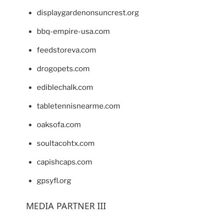
displaygardenonsuncrest.org
bbq-empire-usa.com
feedstoreva.com
drogopets.com
ediblechalk.com
tabletennisnearme.com
oaksofa.com
soultacohtx.com
capishcaps.com
gpsyfl.org
MEDIA PARTNER III