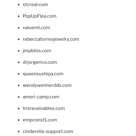
stcreal.com
PopUpFlea.com
valueml.com
rebeccatorresjewelry.com
jmpbliss.com
drjorgerico.com
queensushipa.com
wendyweimerdds.com
ameri-camp.com
hrsreceivables.com
empconst1.com
cinderella-support.com