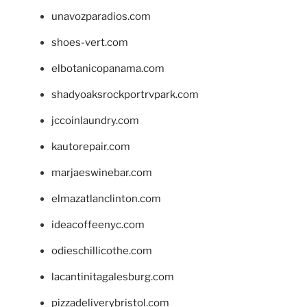
unavozparadios.com
shoes-vert.com
elbotanicopanama.com
shadyoaksrockportrvpark.com
jccoinlaundry.com
kautorepair.com
marjaeswinebar.com
elmazatlanclinton.com
ideacoffeenyc.com
odieschillicothe.com
lacantinitagalesburg.com
pizzadeliverybristol.com