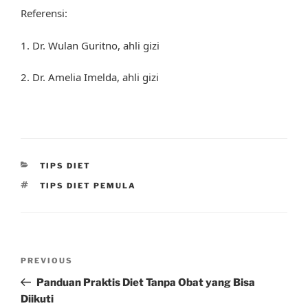
Referensi:
1. Dr. Wulan Guritno, ahli gizi
2. Dr. Amelia Imelda, ahli gizi
CATEGORIES
TIPS DIET
TAGS
TIPS DIET PEMULA
Post
Previous
PREVIOUS
navigation
Post
Panduan Praktis Diet Tanpa Obat yang Bisa
Diikuti