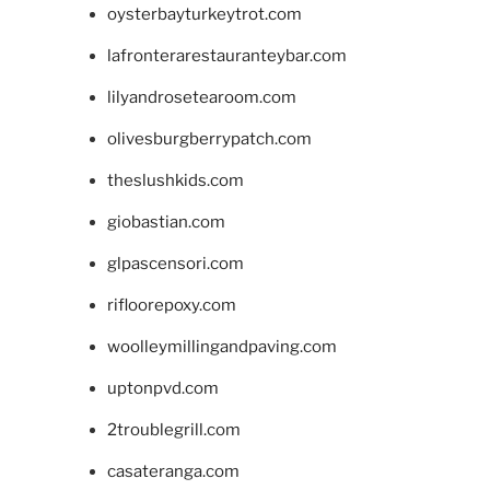
oysterbayturkeytrot.com
lafronterarestauranteybar.com
lilyandrosetearoom.com
olivesburgberrypatch.com
theslushkids.com
giobastian.com
glpascensori.com
rifloorepoxy.com
woolleymillingandpaving.com
uptonpvd.com
2troublegrill.com
casateranga.com