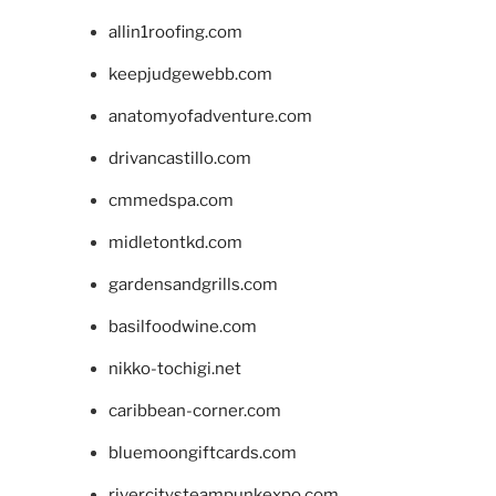
allin1roofing.com
keepjudgewebb.com
anatomyofadventure.com
drivancastillo.com
cmmedspa.com
midletontkd.com
gardensandgrills.com
basilfoodwine.com
nikko-tochigi.net
caribbean-corner.com
bluemoongiftcards.com
rivercitysteampunkexpo.com