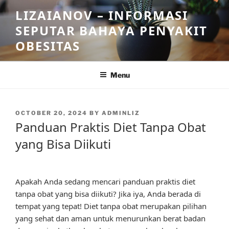
Skip
LIZAIANOV – INFORMASI
to
SEPUTAR BAHAYA PENYAKIT
content
OBESITAS
Menu
POSTED
OCTOBER 20, 2024
BY
ADMINLIZ
ON
Panduan Praktis Diet Tanpa Obat
yang Bisa Diikuti
Apakah Anda sedang mencari panduan praktis diet
tanpa obat yang bisa diikuti? Jika iya, Anda berada di
tempat yang tepat! Diet tanpa obat merupakan pilihan
yang sehat dan aman untuk menurunkan berat badan