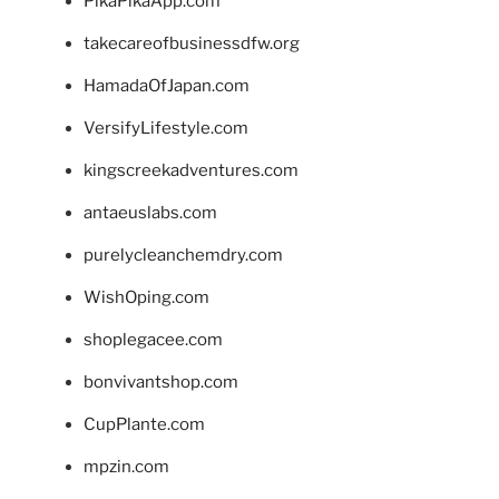
PikaPikaApp.com
takecareofbusinessdfw.org
HamadaOfJapan.com
VersifyLifestyle.com
kingscreekadventures.com
antaeuslabs.com
purelycleanchemdry.com
WishOping.com
shoplegacee.com
bonvivantshop.com
CupPlante.com
mpzin.com