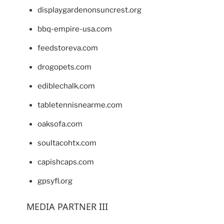
displaygardenonsuncrest.org
bbq-empire-usa.com
feedstoreva.com
drogopets.com
ediblechalk.com
tabletennisnearme.com
oaksofa.com
soultacohtx.com
capishcaps.com
gpsyfl.org
MEDIA PARTNER III