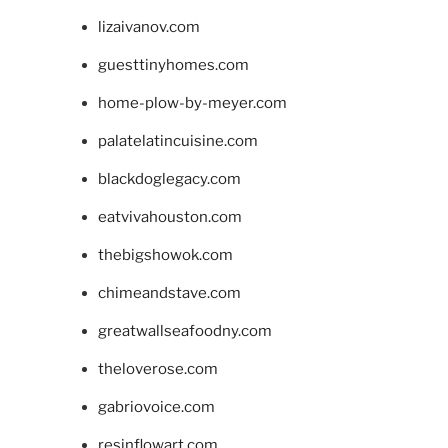
lizaivanov.com
guesttinyhomes.com
home-plow-by-meyer.com
palatelatincuisine.com
blackdoglegacy.com
eatvivahouston.com
thebigshowok.com
chimeandstave.com
greatwallseafoodny.com
theloverose.com
gabriovoice.com
resinflowart.com