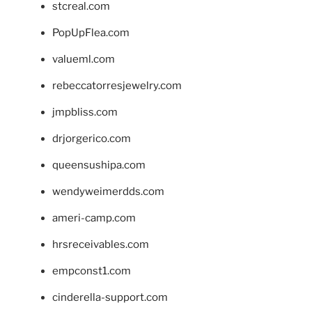
stcreal.com
PopUpFlea.com
valueml.com
rebeccatorresjewelry.com
jmpbliss.com
drjorgerico.com
queensushipa.com
wendyweimerdds.com
ameri-camp.com
hrsreceivables.com
empconst1.com
cinderella-support.com