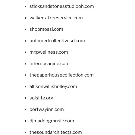
sticksandstonesstudiooh.com
walkers-treeservice.com
shopmossi.com
untamedcollectivesd.com
mxpwellness.com
infernocanine.com
thepaperhousecollection.com
allisonwillisholley.com
solslite.org
portwayinn.com
djmaddogmusic.com
thesoundarchitects.com