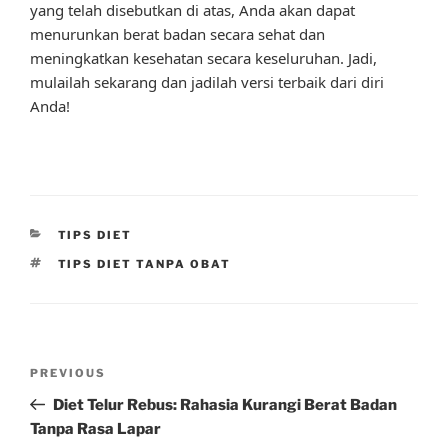
yang telah disebutkan di atas, Anda akan dapat
menurunkan berat badan secara sehat dan
meningkatkan kesehatan secara keseluruhan. Jadi,
mulailah sekarang dan jadilah versi terbaik dari diri
Anda!
CATEGORIES
TIPS DIET
TAGS
TIPS DIET TANPA OBAT
Post
Previous
PREVIOUS
navigation
Post
Diet Telur Rebus: Rahasia Kurangi Berat Badan
Tanpa Rasa Lapar