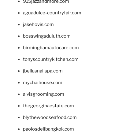
915jazzandmore.com
aguadulce-countryfair.com
jakehovis.com
bosswingsduluth.com
birminghamautocare.com
tonyscountrykitchen.com
jbellasnailspa.com
mychaihouse.com
alvisgrooming.com
thegeorginaestate.com
blythewoodseafood.com
paolosdelibangkok.com