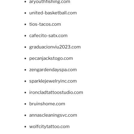
aryouthfishing.com
united-basketball.com
tios-tacos.com
cafecito-satx.com
graduacionviu2023.com
pecanjackstogo.com
zengardendayspa.com
sparklejewelryinc.com
ironcladtattoostudio.com
bruinshome.com
annascleaningsvc.com
wolfcitytattoo.com