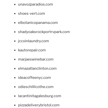
unavozparadios.com
shoes-vert.com
elbotanicopanama.com
shadyoaksrockportrvpark.com
jccoinlaundry.com
kautorepair.com
marjaeswinebar.com
elmazatlanclinton.com
ideacoffeenyc.com
odieschillicothe.com
lacantinitagalesburg.com
pizzadeliverybristol.com