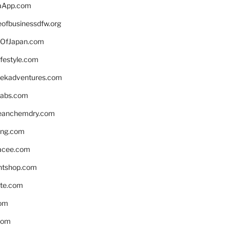
aApp.com
eofbusinessdfw.org
OfJapan.com
ifestyle.com
eekadventures.com
labs.com
leanchemdry.com
ing.com
acee.com
ntshop.com
te.com
om
com