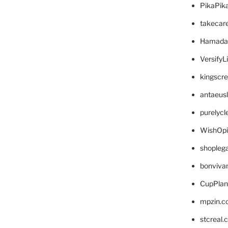
PikaPik
takecar
Hamada
VersifyL
kingscr
antaeus
purelyc
WishOp
shopleg
bonviva
CupPlan
mpzin.c
stcreal.