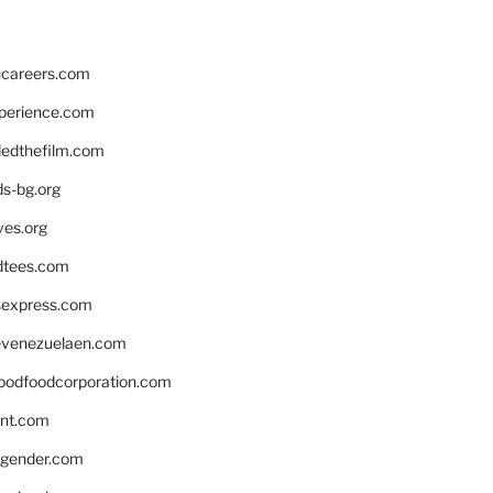
hcareers.com
xperience.com
edthefilm.com
ds-bg.org
ves.org
tees.com
rsexpress.com
venezuelaen.com
oodfoodcorporation.com
nnt.com
gender.com