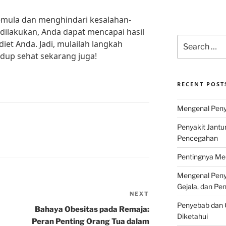
emula dan menghindari kesalahan-
dilakukan, Anda dapat mencapai hasil
Search
et Anda. Jadi, mulailah langkah
for:
dup sehat sekarang juga!
RECENT POST
Mengenal Penya
Penyakit Jantu
Pencegahan
Pentingnya Men
Mengenal Penya
Gejala, dan P
NEXT
Next
Penyebab dan G
Post
Bahaya Obesitas pada Remaja:
Diketahui
Peran Penting Orang Tua dalam