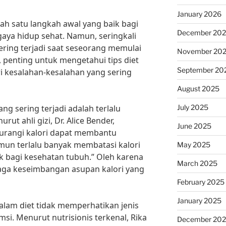
January 2026
ah satu langkah awal yang baik bagi
December 20
gaya hidup sehat. Namun, seringkali
ring terjadi saat seseorang memulai
November 20
, penting untuk mengetahui tips diet
September 20
i kesalahan-kesalahan yang sering
August 2025
July 2025
g sering terjadi adalah terlalu
ut ahli gizi, Dr. Alice Bender,
June 2025
rangi kalori dapat membantu
un terlalu banyak membatasi kalori
May 2025
 bagi kesehatan tubuh.” Oleh karena
March 2025
jaga keseimbangan asupan kalori yang
February 2025
January 2025
 dalam diet tidak memperhatikan jenis
. Menurut nutrisionis terkenal, Rika
December 20