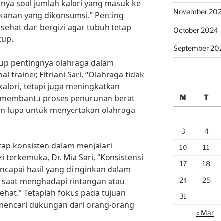
anya soal jumlah kalori yang masuk ke
November 20
akanan yang dikonsumsi.” Penting
ehat dan bergizi agar tubuh tetap
October 2024
kup.
September 20
kup pentingnya olahraga dalam
 trainer, Fitriani Sari, “Olahraga tidak
ori, tetapi juga meningkatkan
M
T
 membantu proses penurunan berat
gan lupa untuk menyertakan olahraga
3
4
etap konsisten dalam menjalani
10
11
i terkemuka, Dr. Mia Sari, “Konsistensi
17
18
capai hasil yang diinginkan dalam
24
25
 saat menghadapi rintangan atau
hat.” Tetaplah fokus pada tujuan
31
mencari dukungan dari orang-orang
« Mar