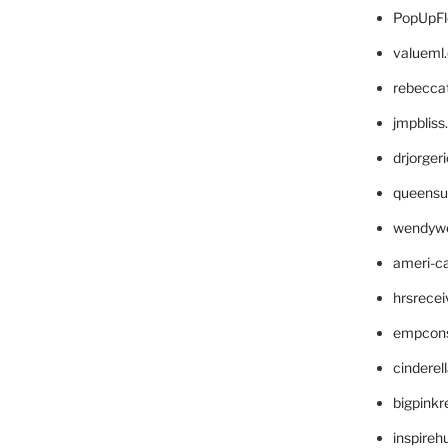
PopUpFl
valueml
rebecca
jmpblis
drjorger
queensu
wendyw
ameri-
hrsrece
empcon
cinderel
bigpinkr
inspireh