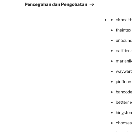
Pencegahan dan Pengobatan
okhealt
theinte
unbound
catfrien
marianli
wayward
pidfloo
bancode
betterm
hingsto
choosea