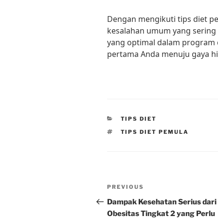
Dengan mengikuti tips diet p
kesalahan umum yang sering 
yang optimal dalam program di
pertama Anda menuju gaya hi
CATEGORIES
TIPS DIET
TAGS
TIPS DIET PEMULA
Post
Previous
PREVIOUS
navigation
Post
Dampak Kesehatan Serius dari
Obesitas Tingkat 2 yang Perlu