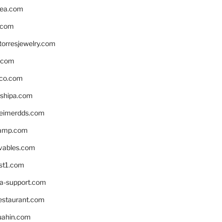
ea.com
.com
torresjewelry.com
s.com
ico.com
shipa.com
eimerdds.com
camp.com
ivables.com
st1.com
la-support.com
estaurant.com
uahin.com