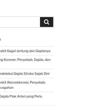
Search
S
kit Gagal Jantung dan Gejalanya
ng Koroner: Penyebab, Gejala, dan
deteksi Gejala Stroke Sejak Dini
kit Aterosklerosis: Penyebab,
encegahan
ejala Plak Arteri yang Perlu