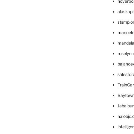
hoverbo
alaskapo
stsmp.o
manoel
mandelae
roselyn
balance
salesfo
TrainG
Baytown
Jabalpu
halobjd
intellig