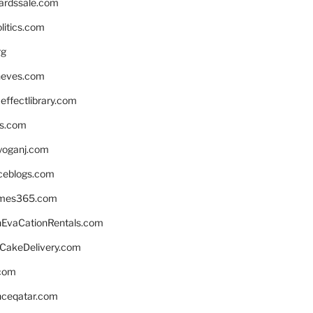
ardssale.com
litics.com
rg
neves.com
ffectlibrary.com
ns.com
yoganj.com
rceblogs.com
ames365.com
EvaCationRentals.com
rCakeDelivery.com
.com
enceqatar.com