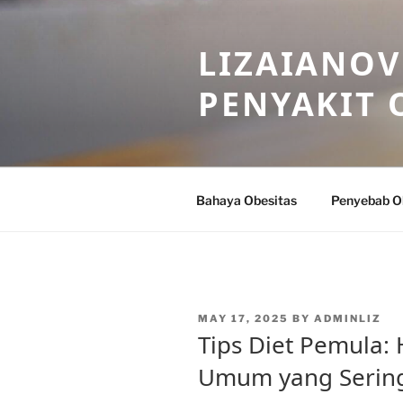
Skip
to
LIZAIANOV
content
PENYAKIT 
Bahaya Obesitas
Penyebab O
POSTED
MAY 17, 2025
BY
ADMINLIZ
ON
Tips Diet Pemula:
Umum yang Sering