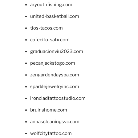
aryouthfishing.com
united-basketball.com
tios-tacos.com
cafecito-satx.com
graduacionviu2023.com
pecanjackstogo.com
zengardendayspa.com
sparklejewelryinc.com
ironcladtattoostudio.com
bruinshome.com
annascleaningsvc.com
wolfcitytattoo.com