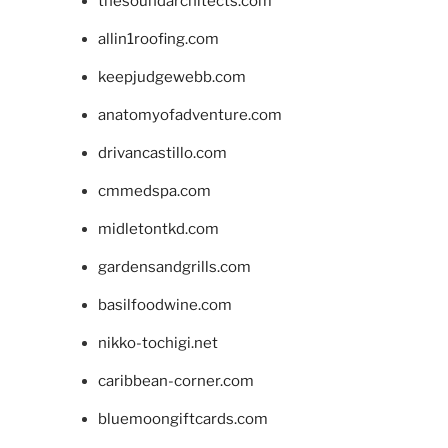
thesoundarchitects.com
allin1roofing.com
keepjudgewebb.com
anatomyofadventure.com
drivancastillo.com
cmmedspa.com
midletontkd.com
gardensandgrills.com
basilfoodwine.com
nikko-tochigi.net
caribbean-corner.com
bluemoongiftcards.com