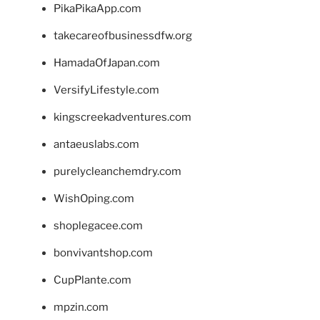
PikaPikaApp.com
takecareofbusinessdfw.org
HamadaOfJapan.com
VersifyLifestyle.com
kingscreekadventures.com
antaeuslabs.com
purelycleanchemdry.com
WishOping.com
shoplegacee.com
bonvivantshop.com
CupPlante.com
mpzin.com