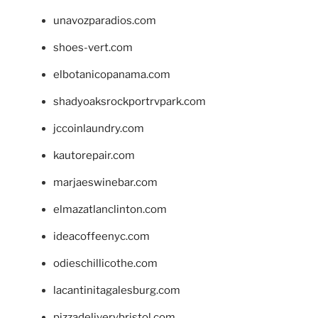
unavozparadios.com
shoes-vert.com
elbotanicopanama.com
shadyoaksrockportrvpark.com
jccoinlaundry.com
kautorepair.com
marjaeswinebar.com
elmazatlanclinton.com
ideacoffeenyc.com
odieschillicothe.com
lacantinitagalesburg.com
pizzadeliverybristol.com