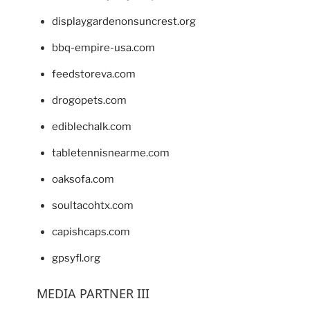
displaygardenonsuncrest.org
bbq-empire-usa.com
feedstoreva.com
drogopets.com
ediblechalk.com
tabletennisnearme.com
oaksofa.com
soultacohtx.com
capishcaps.com
gpsyfl.org
MEDIA PARTNER III