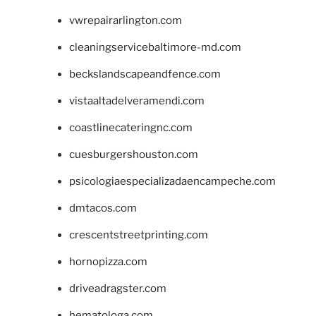
vwrepairarlington.com
cleaningservicebaltimore-md.com
beckslandscapeandfence.com
vistaaltadelveramendi.com
coastlinecateringnc.com
cuesburgershouston.com
psicologiaespecializadaencampeche.com
dmtacos.com
crescentstreetprinting.com
hornopizza.com
driveadragster.com
hematologa.com