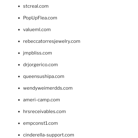
stcreal.com
PopUpFlea.com
valueml.com
rebeccatorresjewelry.com
jmpbliss.com
drjorgerico.com
queensushipa.com
wendyweimerdds.com
ameri-camp.com
hrsreceivables.com
empconst1.com
cinderella-support.com