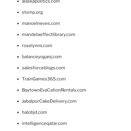
alaskapolitics.com
stsmp.org
manoelneves.com
mandelaeffectlibrary.com
roselynns.com
balanceyoganj.com
salesforceblogs.com
TrainGames365.com
BaytownEvaCationRentals.com
JabalpurCakeDelivery.com
halobjd.com
intelligenceqatar.com