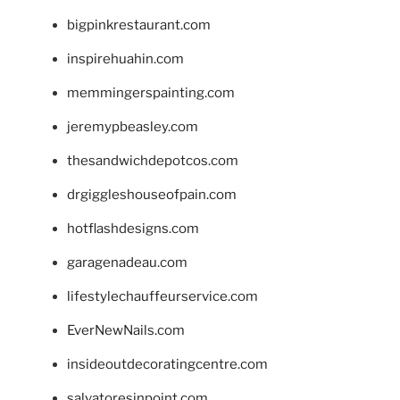
bigpinkrestaurant.com
inspirehuahin.com
memmingerspainting.com
jeremypbeasley.com
thesandwichdepotcos.com
drgiggleshouseofpain.com
hotflashdesigns.com
garagenadeau.com
lifestylechauffeurservice.com
EverNewNails.com
insideoutdecoratingcentre.com
salvatoresinpoint.com