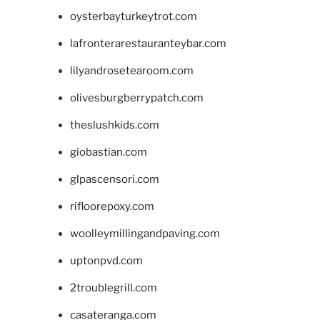
oysterbayturkeytrot.com
lafronterarestauranteybar.com
lilyandrosetearoom.com
olivesburgberrypatch.com
theslushkids.com
giobastian.com
glpascensori.com
rifloorepoxy.com
woolleymillingandpaving.com
uptonpvd.com
2troublegrill.com
casateranga.com