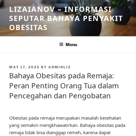
Skip
LIZAIANOV – INFORMASI
to
SEPUTAR BAHAYA PENYAKIT
content
OBESITAS
Menu
POSTED
MAY 17, 2025
BY
ADMINLIZ
ON
Bahaya Obesitas pada Remaja:
Peran Penting Orang Tua dalam
Pencegahan dan Pengobatan
Obesitas pada remaja merupakan masalah kesehatan
yang semakin mengkhawatirkan. Bahaya obesitas pada
remaja tidak bisa dianggap remeh, karena dapat