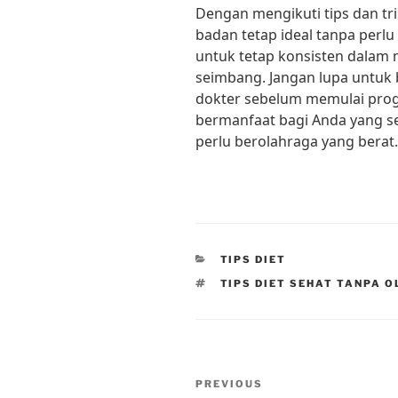
Dengan mengikuti tips dan tri
badan tetap ideal tanpa perlu 
untuk tetap konsisten dalam 
seimbang. Jangan lupa untuk b
dokter sebelum memulai progr
bermanfaat bagi Anda yang se
perlu berolahraga yang berat.
CATEGORIES
TIPS DIET
TAGS
TIPS DIET SEHAT TANPA 
Post
Previous
PREVIOUS