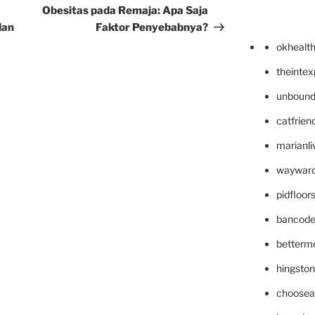
Post
Obesitas pada Remaja: Apa Saja
dan
Faktor Penyebabnya?
okhealt
theinte
unbound
catfrien
marianli
wayward
pidfloo
bancode
betterm
hingsto
choosea