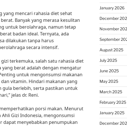
January 2026
g yang mencari rahasia diet sehat
December 20
 berat. Banyak yang merasa kesulitan
g untuk berolahraga, namun tetap
November 20
erat badan ideal. Ternyata, ada
September 20
isa dilakukan tanpa harus
rolahraga secara intensif.
August 2025
July 2025
 gizi terkemuka, salah satu rahasia diet
ga yang berat adalah dengan mengatur
June 2025
“Penting untuk mengonsumsi makanan
, dan vitamin. Hindari makanan yang
May 2025
ula berlebih, serta pastikan untuk
March 2025
i,” jelas dr. Reni.
February 2025
uk memperhatikan porsi makan. Menurut
January 2025
h Ahli Gizi Indonesia, mengonsumsi
esar dapat menyebabkan penumpukan
December 20