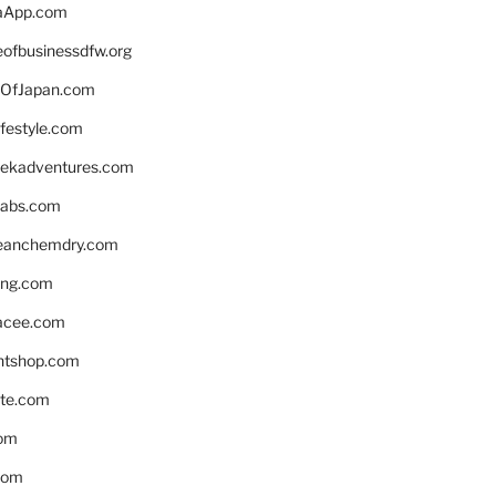
aApp.com
eofbusinessdfw.org
OfJapan.com
ifestyle.com
eekadventures.com
labs.com
leanchemdry.com
ing.com
acee.com
ntshop.com
te.com
om
com