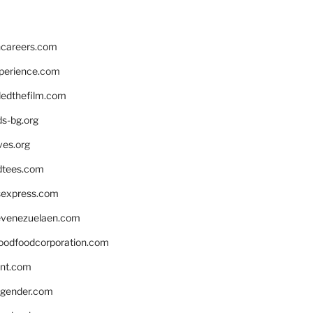
hcareers.com
xperience.com
edthefilm.com
ds-bg.org
ves.org
tees.com
rsexpress.com
venezuelaen.com
oodfoodcorporation.com
nnt.com
gender.com