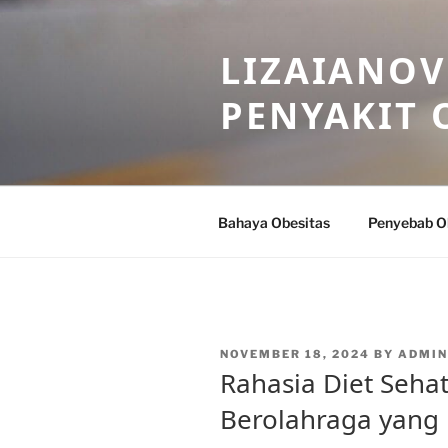
Skip
to
LIZAIANOV
content
PENYAKIT 
Bahaya Obesitas
Penyebab O
POSTED
NOVEMBER 18, 2024
BY
ADMIN
ON
Rahasia Diet Seha
Berolahraga yang 