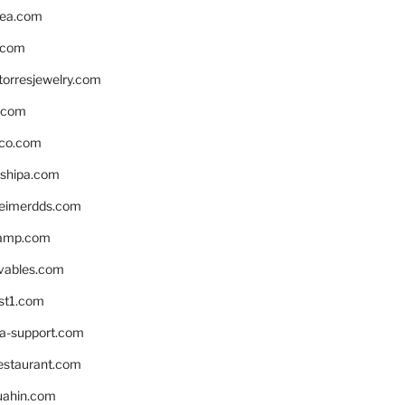
ea.com
.com
torresjewelry.com
s.com
ico.com
shipa.com
eimerdds.com
camp.com
ivables.com
st1.com
la-support.com
estaurant.com
uahin.com