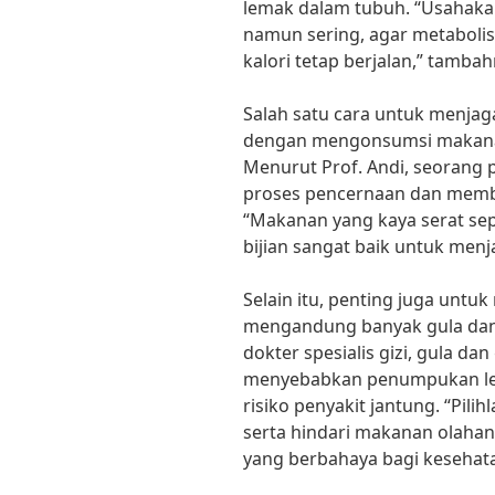
lemak dalam tubuh. “Usahaka
namun sering, agar metaboli
kalori tetap berjalan,” tambah
Salah satu cara untuk menjag
dengan mengonsumsi makana
Menurut Prof. Andi, seorang 
proses pencernaan dan membu
“Makanan yang kaya serat sepe
bijian sangat baik untuk menj
Selain itu, penting juga unt
mengandung banyak gula dan 
dokter spesialis gizi, gula d
menyebabkan penumpukan le
risiko penyakit jantung. “Pili
serta hindari makanan olah
yang berbahaya bagi kesehata