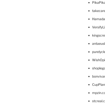
PikaPik
takecar
Hamada
VersifyL
kingscr
antaeus
purelyc
WishOp
shopleg
bonviva
CupPlan
mpzin.c
stcreal.