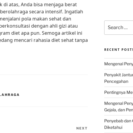
k di atas, Anda bisa menjaga berat
berolahraga secara intensif. Ingatlah
menjalani pola makan sehat dan
Search
erkonsultasi dengan ahli gizi atau
for:
am diet apa pun. Semoga artikel ini
dang mencari rahasia diet sehat tanpa
RECENT POST
Mengenal Penya
Penyakit Jantu
Pencegahan
Pentingnya Men
OLAHRAGA
Mengenal Penya
Gejala, dan P
Penyebab dan G
Diketahui
NEXT
Next