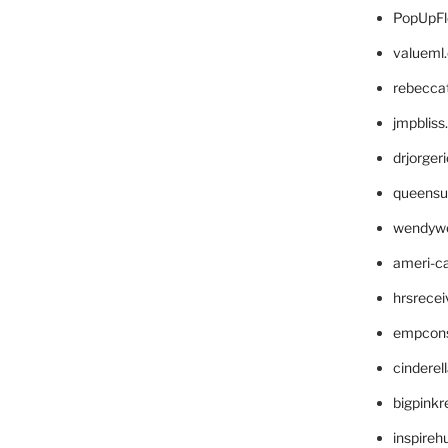
PopUpFl
valueml
rebecca
jmpblis
drjorger
queensu
wendyw
ameri-
hrsrece
empcon
cinderel
bigpinkr
inspireh