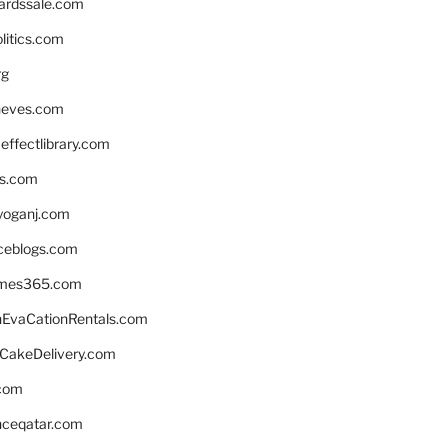
ardssale.com
litics.com
rg
neves.com
ffectlibrary.com
ns.com
yoganj.com
rceblogs.com
ames365.com
EvaCationRentals.com
rCakeDelivery.com
.com
enceqatar.com