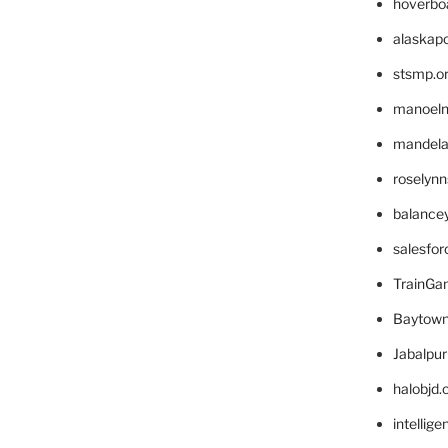
hoverbo
alaskapo
stsmp.o
manoel
mandelae
roselyn
balance
salesfo
TrainG
Baytown
Jabalpu
halobjd
intellig