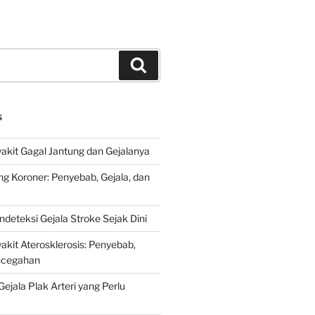
Search
S
kit Gagal Jantung dan Gejalanya
ng Koroner: Penyebab, Gejala, dan
deteksi Gejala Stroke Sejak Dini
kit Aterosklerosis: Penyebab,
encegahan
ejala Plak Arteri yang Perlu