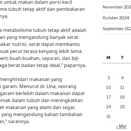
n untuk makan dalam porsi kecil
November 20
sme tubuh tetap aktif dan pembakaran
nya.
October 2024
September 20
a metabolisme tubuh tetap aktif adalah
n yang mengandung banyak serat.
pakar nutrisi, serat dapat membantu
at perut terasa kenyang lebih lama.
M
T
rti buah-buahan, sayuran, dan biji-
aga berat badan tetap ideal,” paparnya.
3
4
uk menghindari makanan yang
garam. Menurut dr. Lina, seorang
10
11
an garam berlebih dalam makanan dapat
17
18
mak dalam tubuh dan meningkatkan
24
25
hlah makanan yang alami dan segar,
an yang mengandung bahan tambahan
31
n,” sarannya.
« Mar