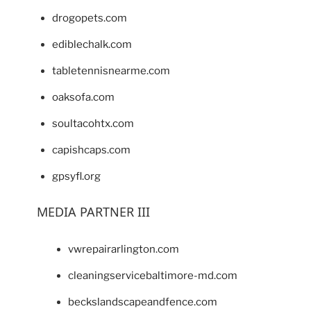
drogopets.com
ediblechalk.com
tabletennisnearme.com
oaksofa.com
soultacohtx.com
capishcaps.com
gpsyfl.org
MEDIA PARTNER III
vwrepairarlington.com
cleaningservicebaltimore-md.com
beckslandscapeandfence.com