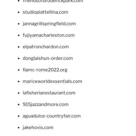
friendsofbroderickpark.com
studiopiattellina.com
jannagrillspringfield.com
fujiyamacharleston.com
elpatronchardon.com
donglaishun-order.com
fiamc-rome2022.org
mariceworldessentials.com
lafisheriarestaurant.com
915jazzandmore.com
aguadulce-countryfair.com
jakehovis.com