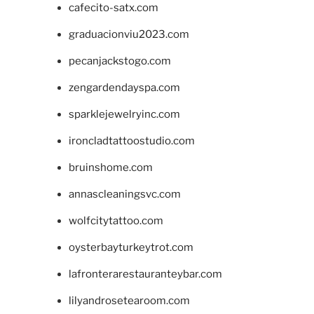
cafecito-satx.com
graduacionviu2023.com
pecanjackstogo.com
zengardendayspa.com
sparklejewelryinc.com
ironcladtattoostudio.com
bruinshome.com
annascleaningsvc.com
wolfcitytattoo.com
oysterbayturkeytrot.com
lafronterarestauranteybar.com
lilyandrosetearoom.com