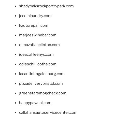
shadyoaksrockportrvpark.com
jccoinlaundry.com
kautorepair.com
marjaeswinebar.com
elmazatlanclinton.com
ideacoffeenyc.com
odieschillicothe.com
lacantinitagalesburg.com
pizzadeliverybristol.com
greenstarsmogcheck.com
happypawspl.com
callahansautoservicecenter.com