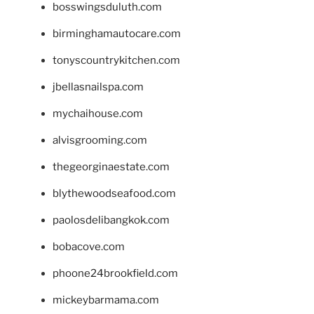
bosswingsduluth.com
birminghamautocare.com
tonyscountrykitchen.com
jbellasnailspa.com
mychaihouse.com
alvisgrooming.com
thegeorginaestate.com
blythewoodseafood.com
paolosdelibangkok.com
bobacove.com
phoone24brookfield.com
mickeybarmama.com