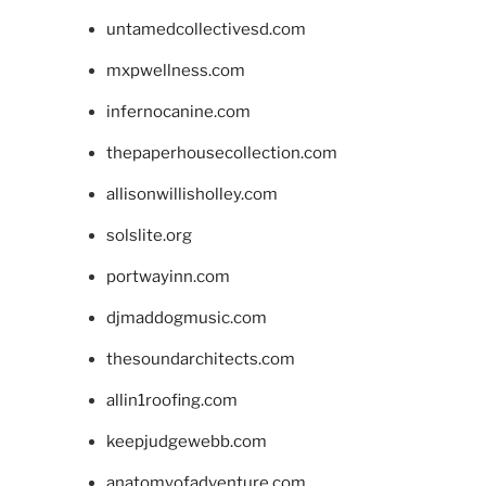
untamedcollectivesd.com
mxpwellness.com
infernocanine.com
thepaperhousecollection.com
allisonwillisholley.com
solslite.org
portwayinn.com
djmaddogmusic.com
thesoundarchitects.com
allin1roofing.com
keepjudgewebb.com
anatomyofadventure.com