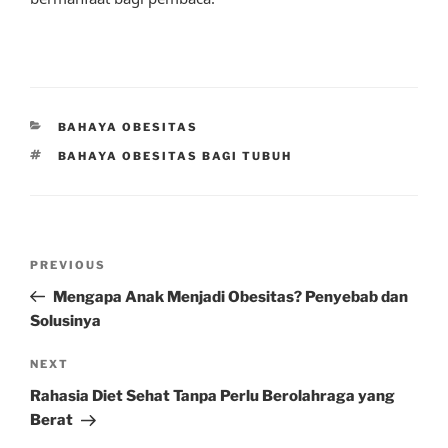
CATEGORIES
BAHAYA OBESITAS
TAGS
BAHAYA OBESITAS BAGI TUBUH
Post
Previous
PREVIOUS
navigation
Post
Mengapa Anak Menjadi Obesitas? Penyebab dan
Solusinya
Next
NEXT
Post
Rahasia Diet Sehat Tanpa Perlu Berolahraga yang
Berat