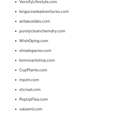
VersifyLifestyle.com
kingscreekadventures.com
antaeuslabs.com
purelycleanchemdry.com
WishOping.com
shoplegacee.com
bonvivantshop.com
CupPlante.com
mpzin.com
stcreal.com
PopUpFlea.com
valueml.com