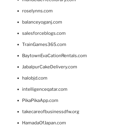
roselynns.com
balanceyoganj.com
salesforceblogs.com
TrainGames365.com
BaytownEvaCationRentals.com
JabalpurCakeDelivery.com
halobjd.com
intelligenceqatar.com
PikaPikaApp.com
takecareofbusinessdfw.org
HamadaOfJapan.com