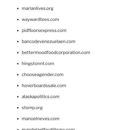
marianlives.org
waywardtees.com
pidfloorsexpress.com
bancodevenezuelaen.com
bettermoodfoodcorporation.com
hingstonnt.com
chooseagender.com
hoverboardssale.com
alaskapolitics.com
stsmp.org
manoelneves.com
mandelaeffectlibrary.com