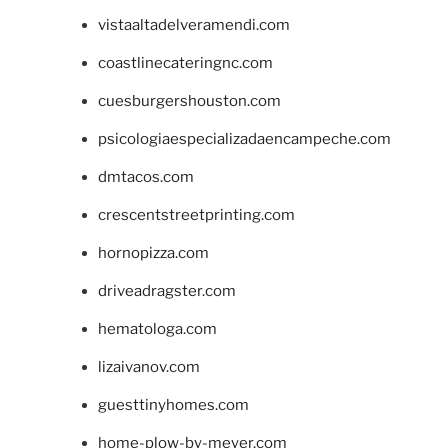
vistaaltadelveramendi.com
coastlinecateringnc.com
cuesburgershouston.com
psicologiaespecializadaencampeche.com
dmtacos.com
crescentstreetprinting.com
hornopizza.com
driveadragster.com
hematologa.com
lizaivanov.com
guesttinyhomes.com
home-plow-by-meyer.com