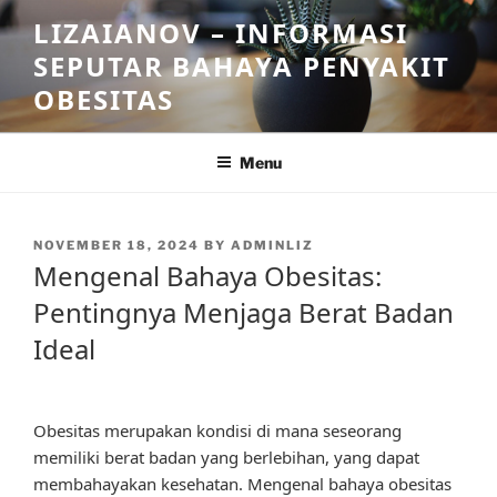
Skip
LIZAIANOV – INFORMASI
to
SEPUTAR BAHAYA PENYAKIT
content
OBESITAS
Menu
POSTED
NOVEMBER 18, 2024
BY
ADMINLIZ
ON
Mengenal Bahaya Obesitas:
Pentingnya Menjaga Berat Badan
Ideal
Obesitas merupakan kondisi di mana seseorang
memiliki berat badan yang berlebihan, yang dapat
membahayakan kesehatan. Mengenal bahaya obesitas