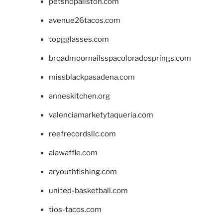
petshopallston.com
avenue26tacos.com
topgglasses.com
broadmoornailsspacoloradosprings.com
missblackpasadena.com
anneskitchen.org
valenciamarketytaqueria.com
reefrecordsllc.com
alawaffle.com
aryouthfishing.com
united-basketball.com
tios-tacos.com