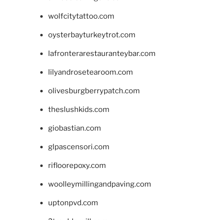
wolfcitytattoo.com
oysterbayturkeytrot.com
lafronterarestauranteybar.com
lilyandrosetearoom.com
olivesburgberrypatch.com
theslushkids.com
giobastian.com
glpascensori.com
rifloorepoxy.com
woolleymillingandpaving.com
uptonpvd.com