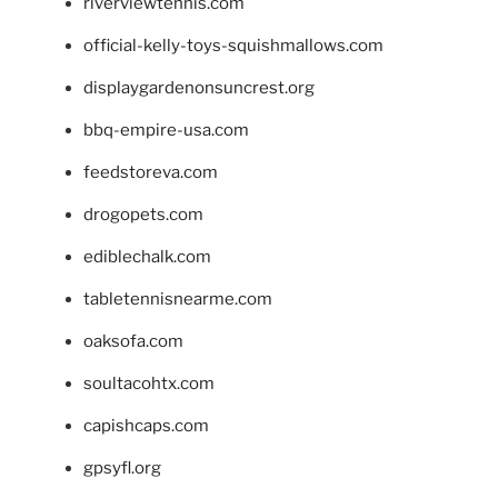
riverviewtennis.com
official-kelly-toys-squishmallows.com
displaygardenonsuncrest.org
bbq-empire-usa.com
feedstoreva.com
drogopets.com
ediblechalk.com
tabletennisnearme.com
oaksofa.com
soultacohtx.com
capishcaps.com
gpsyfl.org