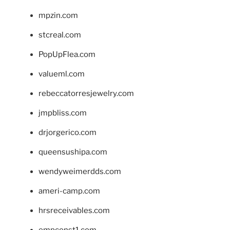
mpzin.com
stcreal.com
PopUpFlea.com
valueml.com
rebeccatorresjewelry.com
jmpbliss.com
drjorgerico.com
queensushipa.com
wendyweimerdds.com
ameri-camp.com
hrsreceivables.com
empconst1.com