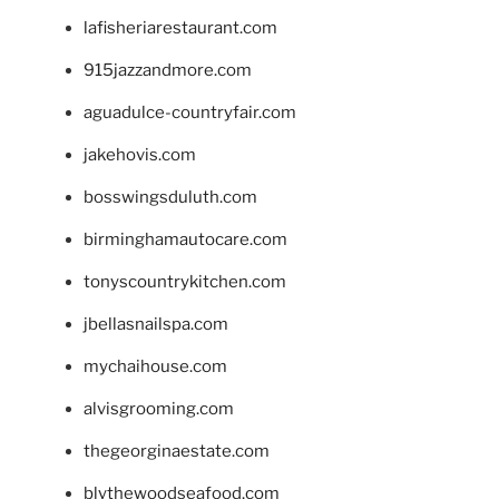
lafisheriarestaurant.com
915jazzandmore.com
aguadulce-countryfair.com
jakehovis.com
bosswingsduluth.com
birminghamautocare.com
tonyscountrykitchen.com
jbellasnailspa.com
mychaihouse.com
alvisgrooming.com
thegeorginaestate.com
blythewoodseafood.com