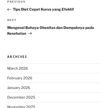
Previous
PREVIOUS
navigation
Post
Tips Diet Cepat Kurus yang Efektif
Next
NEXT
Post
Mengenal Bahaya Obesitas dan Dampaknya pada
Kesehatan
ARCHIVES
March 2026
February 2026
January 2026
December 2025
November 2025