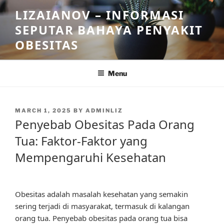
Skip
LIZAIANOV – INFORMASI
to
SEPUTAR BAHAYA PENYAKIT
content
OBESITAS
Menu
POSTED
MARCH 1, 2025
BY
ADMINLIZ
ON
Penyebab Obesitas Pada Orang
Tua: Faktor-Faktor yang
Mempengaruhi Kesehatan
Obesitas adalah masalah kesehatan yang semakin
sering terjadi di masyarakat, termasuk di kalangan
orang tua. Penyebab obesitas pada orang tua bisa