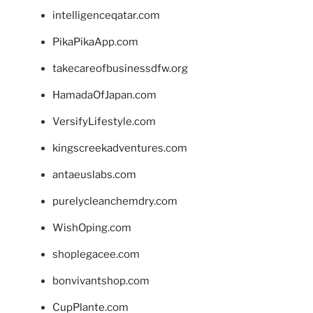
intelligenceqatar.com
PikaPikaApp.com
takecareofbusinessdfw.org
HamadaOfJapan.com
VersifyLifestyle.com
kingscreekadventures.com
antaeuslabs.com
purelycleanchemdry.com
WishOping.com
shoplegacee.com
bonvivantshop.com
CupPlante.com