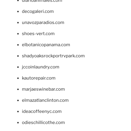
diarioanimales.com
decogaleri.com
unavozparadios.com
shoes-vert.com
elbotanicopanama.com
shadyoaksrockportrvpark.com
jccoinlaundry.com
kautorepair.com
marjaeswinebar.com
elmazatlanclinton.com
ideacoffeenyc.com
odieschillicothe.com