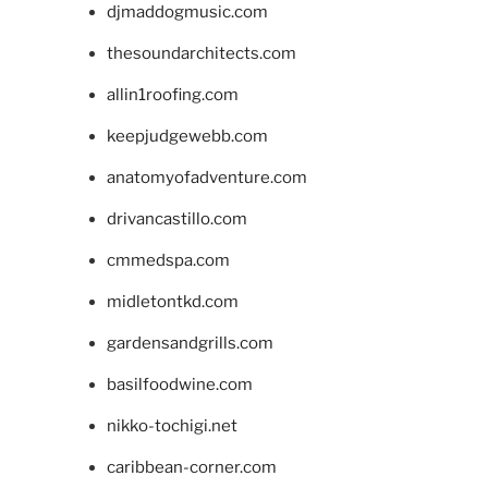
djmaddogmusic.com
thesoundarchitects.com
allin1roofing.com
keepjudgewebb.com
anatomyofadventure.com
drivancastillo.com
cmmedspa.com
midletontkd.com
gardensandgrills.com
basilfoodwine.com
nikko-tochigi.net
caribbean-corner.com