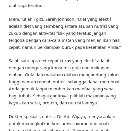
olahraga teratur.
Menurut ahli gizi, Sarah Johnson, “Diet yang efektif
adalah diet yang seimbang antara asupan nutrisi yang
cukup dengan aktivitas fisik yang teratur. Jangan
tergoda dengan cara-cara instan yang menjanjikan hasil
cepat, namun berdampak buruk pada kesehatan Anda.”
Salah satu tips diet cepat kurus yang efektif adalah
dengan mengurangi konsumsi gula dan makanan
olahan. Gula dan makanan olahan mengandung kalori
tinggi namun rendah nutrisi, sehingga dapat membuat
Anda gemuk tanpa memberikan manfaat yang sehat
bagi tubuh. Sebagai gantinya, pilihlah makanan yang
kaya akan serat, protein, dan nutrisi lainnya.
Dokter spesialis nutrisi, Dr. Adi Wijaya, menyarankan
untuk meningkatkan konsumsi sayuran dan buah-
buahan dalam diet sehari-hari. “Sayuran dan buah-