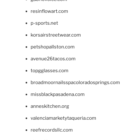
resinflowart.com
p-sports.net
korsairstreetwear.com
petshopallston.com
avenue26tacos.com
topgglasses.com
broadmoornailsspacoloradosprings.com
missblackpasadena.com
anneskitchen.org
valenciamarketytaqueria.com
reefrecordsllc.com