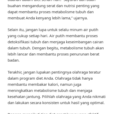
buahan mengandung serat dan nutrisi penting yang
dapat membantu proses metabolisme tubuh dan
membuat Anda kenyang lebih lama,” ujarnya.
Selain itu, jangan lupa untuk selalu minum air putih
yang cukup setiap hari. Air putih membantu proses
detoksifikasi tubuh dan menjaga keseimbangan cairan
dalam tubuh. Dengan begitu, metabolisme tubuh akan
lebih lancar dan membantu proses penurunan berat
badan.
Terakhir, jangan lupakan pentingnya olahraga teratur
dalam program diet Anda. Olahraga tidak hanya
membantu membakar kalori, namun juga
meningkatkan metabolisme tubuh dan menjaga
kesehatan jantung. Pilihlah olahraga yang Anda nikmati
dan lakukan secara konsisten untuk hasil yang optimal.