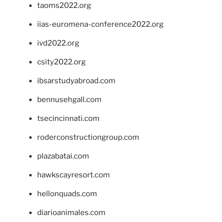
taoms2022.org
iias-euromena-conference2022.org
ivd2022.org
csity2022.org
ibsarstudyabroad.com
bennusehgall.com
tsecincinnati.com
roderconstructiongroup.com
plazabatai.com
hawkscayresort.com
hellonquads.com
diarioanimales.com