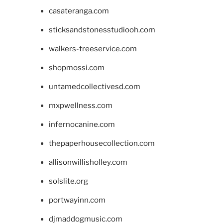
casateranga.com
sticksandstonesstudiooh.com
walkers-treeservice.com
shopmossi.com
untamedcollectivesd.com
mxpwellness.com
infernocanine.com
thepaperhousecollection.com
allisonwillisholley.com
solslite.org
portwayinn.com
djmaddogmusic.com