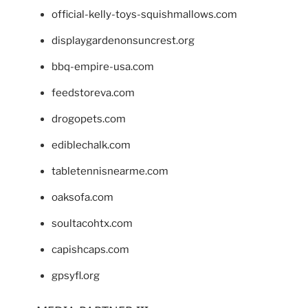
official-kelly-toys-squishmallows.com
displaygardenonsuncrest.org
bbq-empire-usa.com
feedstoreva.com
drogopets.com
ediblechalk.com
tabletennisnearme.com
oaksofa.com
soultacohtx.com
capishcaps.com
gpsyfl.org