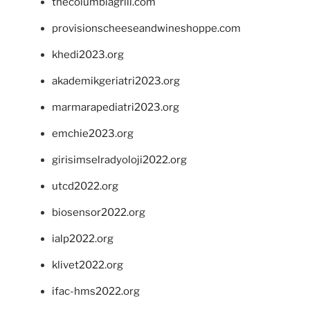
thecolumbiagrill.com
provisionscheeseandwineshoppe.com
khedi2023.org
akademikgeriatri2023.org
marmarapediatri2023.org
emchie2023.org
girisimselradyoloji2022.org
utcd2022.org
biosensor2022.org
ialp2022.org
klivet2022.org
ifac-hms2022.org